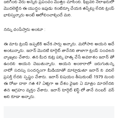
జరిగింది వేరు అన్నది ప్రపంచం మొత్తం చూసింది. ఫిబ్రవరి నెలాఖరులో
మొదలెట్టిన ఈ యుద్ధం ఇపుడు కంటిన్యూ చేయక తప్పేట్లు లేదని ట్రంప్
భావిస్తున్నారు అంటే ఆలోచించాల్సిందే మరి.
నన్ను చంపేస్తారు అంటూ :
ఈ మాట ట్రంప్ ఇప్పటికి అనేక సార్లు అన్నారు. మరోసారి ఆయన అదే
అంటున్నారు. ఇరాన్‌ మొదటి టార్గెట్‌ తానేనని తాజాగా ట్రంప్‌ సంచలన
వ్యాఖ్యలు చేశారు. తన మీద కుట్ర పన్ని హత్య చేసే అవకాశం ఇరాన్ తో
ఉందని ఆయన చెబుతున్నారు. ఆయన అంకారాలో జరుగుతున్న
నాటో సదస్సు సందర్భంగా మీడియాతో మాట్లాడుతూ ఇరాన్ ని వదిలే
ప్రసక్తి లేదని స్పష్టం చేశారు. ఇరాన్ విషయం తీసుకుంటే 1979 నుంచి
ఈ రోజు దాకా గత 47 ఏళ్లుగా ఆ దేశం వైఖరి ఏ మాత్రం మారలేదని
తన ఆగ్రహం వ్యక్తం చేశారు. ఇరాన్ టార్గెట్ లిస్ట్ లో తానే నంబర్ వన్
అని కూడా అన్నారు.