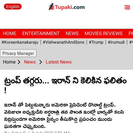
English
HOME
ENTERTAINMENT
NEWS
MOVIES REVIEWS
P
#Koreankanakaraju
#VishwanathAndSons
#Trump
#irumudi
#
Privacy Manager
Home
News
Latest News
ట్రంప్ తగ్గరు... ఇరాన్ ని కెలికిన ఫలితం
!
ఇరాన్ తో పెట్టుకున్నారు అమెరికా ప్రెసిడెంట్ డొనాల్డ్ ట్రంప్.
వెనిజులా అధ్యక్షుడిని అర్ధరాత్రి తన సొంత ఇంట్లో భార్యతో కలసి
నిద్రిస్తుండగా అమెరికా సైన్యం తీసుకొచ్చి ప్రపంచం ముందు
ఘనతగా చెప్పుకుంది.