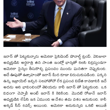
ఇరాన్ తో పెట్టుకున్నారు అమెరికా ప్రెసిడెంట్ డొనాల్డ్ ట్రంప్. వెనిజులా
అధ్యక్షుడిని అర్ధరాత్రి తన సొంత ఇంట్లో భార్యతో కలసి నిద్రిస్తుండగా
అమెరికా సైన్యం తీసుకొచ్చి ప్రపంచం ముందు ఘనతగా చెప్పుకుంది.
అదే ఊపుతో ఉత్సాహంతో ఇరాన్ మీద కూడా విరుచుకుపడింది. పక్కన
ఉన్న ఇజ్రాయెల్ ఇచ్చిన సలహాతోనో లేక ప్రపంచ విజేత కావడానికి ఇదే
అదను అని భావించిందో తెలియదు కానీ ఇరాన్ తో పెట్టుకుంది. ఒక
విధంగా చెప్పాలీ అంటే ఇరాన్ కి కెలికింది. మొదటి రోజునే ఇరాన్
ఆధ్యక్షుడిని లేపేసి ఇక ఏముంది ఆ దేశం తమ వశం అనుకుంది. కానీ
అక్కడే సీన్ రివర్స్ అయింది. అమెరికా అనుకున్నది ఒకటి అయితే