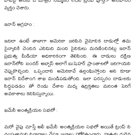
వ్యక్తం చెశారు.
ఇరాన్ ఆగ్రహం :
ఇదిలా ఉంటే తాజాగా అమెరికా జరిపిన వైమానిక దాడుల్లో తమ
సైన్యానికి చెందిన ఎనిమిది మంది సైనికులు మరణించినట్లు ఇరాన్‌
ప్రభుత్వ మీడియా అధికారికంగా తెలిపింది. ఈ దాడులు దక్షిణ
ఇరాన్‌లోని బందర్‌ అబ్బాస్‌ అలాగే బుషెహర్‌ ప్రాంతాలలో జరిగాయని
చెప్పుకొచ్చింది. ఒప్పందాని అమెరికావే ఉల్లంఘిస్తోంది అని కూడా
ఇరాన్ విదేశాంగ శాఖ మండిపడుతోంది. ఇలా పరస్పరం దాడులకు
సిద్ధపడడం తో రెండు దేశాల మధ్య ఉద్రిక్తతలు మరింత పెరిగే
అవకాశాలు కనిపిస్తున్నాయి.
ఖమేనీ అంత్యక్రియల సభలో :
మరో వైపు చూస్తే అలీ ఖమేనీ అంత్యక్రియల సభలో అయితే ట్రంప్ ని
చంపుతామని నినాదాలు చేస్తూ జనాలు హోరెత్తించారు. హత్యకు గురైన