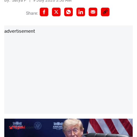
By:
Satya P
|
9 July 2026 3:50 AM
Share:
advertisement