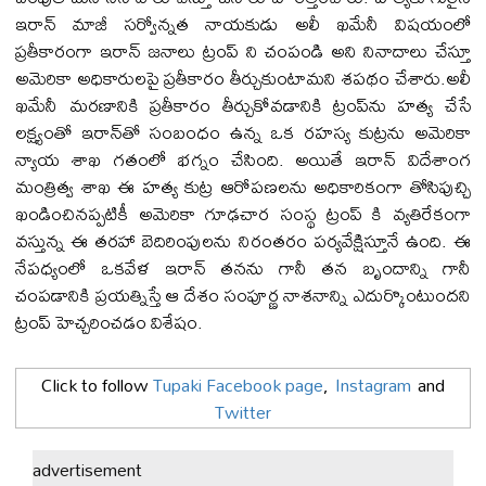
ఇరాన్ మాజీ సర్వోన్నత నాయకుడు అలీ ఖమేనీ విషయంలో
ప్రతీకారంగా ఇరాన్ జనాలు ట్రంప్ ని చంపండి అని నినాదాలు చేస్తూ
అమెరికా అధికారులపై ప్రతీకారం తీర్చుకుంటామని శపథం చేశారు.అలీ
ఖమేనీ మరణానికి ప్రతీకారం తీర్చుకోవడానికి ట్రంప్‌ను హత్య చేసే
లక్ష్యంతో ఇరాన్‌తో సంబంధం ఉన్న ఒక రహస్య కుట్రను అమెరికా
న్యాయ శాఖ గతంలో భగ్నం చేసింది. అయితే ఇరాన్ విదేశాంగ
మంత్రిత్వ శాఖ ఈ హత్య కుట్ర ఆరోపణలను అధికారికంగా తోసిపుచ్చి
ఖండించినప్పటికీ అమెరికా గూఢచార సంస్థ ట్రంప్ కి వ్యతిరేకంగా
వస్తున్న ఈ తరహా బెదిరింపులను నిరంతరం పర్యవేక్షిస్తూనే ఉంది. ఈ
నేపధ్యంలో ఒకవేళ ఇరాన్ తనను గానీ తన బృందాన్ని గానీ
చంపడానికి ప్రయత్నిస్తే ఆ దేశం సంపూర్ణ నాశనాన్ని ఎదుర్కొంటుందని
ట్రంప్ హెచ్చరించడం విశేషం.
Click to follow
Tupaki Facebook page
,
Instagram
and
Twitter
advertisement