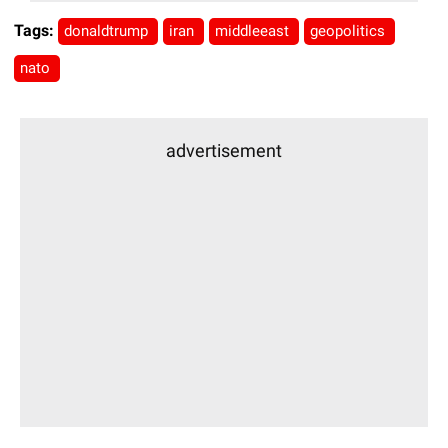
Tags:
donaldtrump
iran
middleeast
geopolitics
nato
advertisement