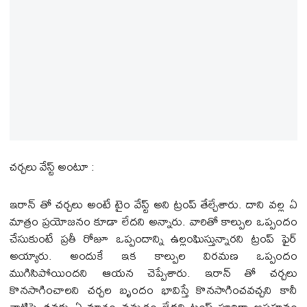
చర్చలు వేస్ట్ అంటూ :
ఇరాన్ తో చర్చలు అంటే టైం వేస్ట్ అని ట్రంప్ తేల్చేశారు. దాని వల్ల ఏ
మాత్రం ప్రయోజనం కూడా లేదని అన్నారు. వారితో కాల్పుల ఒప్పందం
చేసుకుంటే ప్రతీ రోజూ ఒప్పందాన్ని ఉల్లంఘిస్తున్నారని ట్రంప్ ఫైర్
అయ్యారు. అందుకే ఇక కాల్పుల విరమణ ఒప్పందం
ముగిసిపోయిందని ఆయన చెప్పేశారు. ఇరాన్ తో చర్చలు
కొనసాగించాలని చర్చల బృందం భావిస్తే కొనసాగించవచ్చని కానీ
వాటిపై తనకు ఏ మాత్రం నమ్మకం లేదని ట్రంప్ పూర్తిగా అసహనం