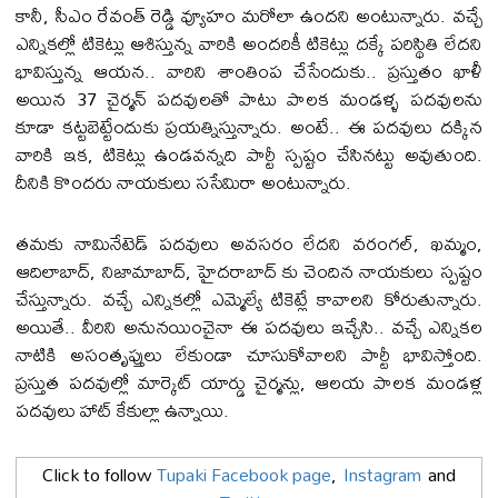
కానీ, సీఎం రేవంత్ రెడ్డి వ్యూహం మ‌రోలా ఉంద‌ని అంటున్నారు. వ‌చ్చే
ఎన్నిక‌ల్లో టికెట్లు ఆశిస్తున్న వారికి అంద‌రికీ టికెట్లు ద‌క్కే ప‌రిస్థితి లేద‌ని
భావిస్తున్న ఆయ‌న‌.. వారిని శాంతింప చేసేందుకు.. ప్ర‌స్తుతం ఖాళీ
అయిన 37 చైర్మ‌న్ ప‌ద‌వుల‌తో పాటు పాల‌క మండ‌ళ్ళ ప‌ద‌వుల‌ను
కూడా క‌ట్ట‌బెట్టేందుకు ప్ర‌య‌త్నిస్తున్నారు. అంటే.. ఈ ప‌ద‌వులు ద‌క్కిన
వారికి ఇక‌, టికెట్లు ఉండ‌వ‌న్న‌ది పార్టీ స్ప‌ష్టం చేసిన‌ట్టు అవుతుంది.
దీనికి కొంద‌రు నాయ‌కులు స‌సేమిరా అంటున్నారు.
త‌మ‌కు నామినేటెడ్ ప‌ద‌వులు అవ‌స‌రం లేద‌ని వ‌రంగ‌ల్‌, ఖ‌మ్మం,
ఆదిలాబాద్‌, నిజామాబాద్‌, హైద‌రాబాద్ కు చెందిన నాయ‌కులు స్ప‌ష్టం
చేస్తున్నారు. వ‌చ్చే ఎన్నిక‌ల్లో ఎమ్మెల్యే టికెట్లే కావాల‌ని కోరుతున్నారు.
అయితే.. వీరిని అనున‌యించైనా ఈ ప‌ద‌వులు ఇచ్చేసి.. వ‌చ్చే ఎన్నికల
నాటికి అసంతృప్తులు లేకుండా చూసుకోవాల‌ని పార్టీ భావిస్తోంది.
ప్ర‌స్తుత ప‌ద‌వుల్లో మార్కెట్ యార్డు చైర్మ‌న్లు, ఆల‌య పాల‌క మండ‌ళ్ల
ప‌ద‌వులు హాట్ కేకుల్లా ఉన్నాయి.
Click to follow
Tupaki Facebook page
,
Instagram
and