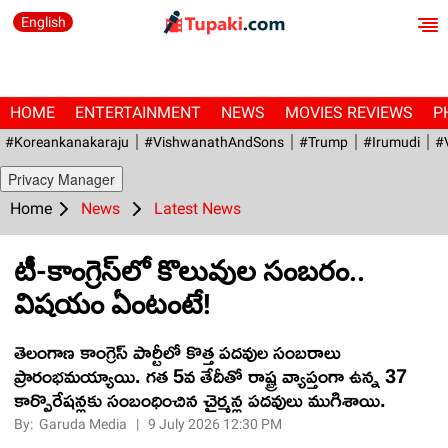
English
HOME
ENTERTAINMENT
NEWS
MOVIES REVIEWS
P
#Koreankanakaraju
#VishwanathAndSons
#Trump
#irumudi
#
Privacy Manager
Home
News
Latest News
టీ-కాంగ్రెస్‌లో కొలువుల సంబ‌రం..
విష‌యం ఏంటంటే!
తెలంగాణ కాంగ్రెస్ పార్టీలో కొత్త ప‌ద‌వుల సంబ‌రాలు
ప్రారంభ‌మ‌య్యాయి. గ‌త 5వ తేదీతో రాష్ట్ర వ్యాప్తంగా ఉన్న 37
కార్పొరేష‌న్ల‌కు సంబంధించిన చైర్మ‌న్ల ప‌దవులు ముగిశాయి.
By:
Garuda Media
|
9 July 2026 12:30 PM