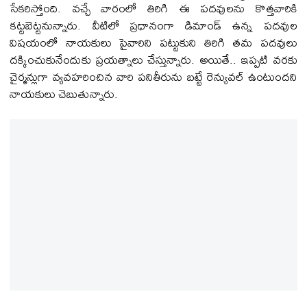
సేక‌రిస్తోంది. వ‌చ్చే వారంలో తిరిగి ఈ ప‌ద‌వుల‌ను కొత్త‌వారికి
క‌ట్ట‌బెట్టనున్నారు. వీటిలో ప్ర‌ధానంగా డిమాండ్ ఉన్న ప‌ద‌వుల
విష‌యంలో నాయ‌కులు పైవారిని ప‌ట్టుకుని తిరిగి త‌మ ప‌ద‌వులు
ద‌క్కించుకునేందుకు ప్ర‌య‌త్నాలు చేస్తున్నారు. అయితే.. ఇప్ప‌టి వ‌ర‌కు
చైర్మ‌న్లుగా వ్య‌వ‌హ‌రించిన వారి ప‌నితీరును బ‌ట్టే రెన్యువ‌ల్ ఉంటుంద‌ని
నాయ‌కులు చెబుతున్నారు.