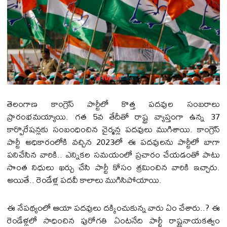
తెలంగాణ కాంగ్రెస్ పార్టీలో కొత్త ప‌ద‌వుల సంబ‌రాలు
ప్రారంభ‌మ‌య్యాయి. గ‌త 5వ తేదీతో రాష్ట్ర వ్యాప్తంగా ఉన్న 37
కార్పొరేష‌న్ల‌కు సంబంధించిన చైర్మ‌న్ల ప‌దవులు ముగిశాయి. కాంగ్రెస్
పార్టీ అధికారంలోకి వ‌చ్చిన 2023లో ఈ ప‌ద‌వులను పార్టీలో బాగా
ప‌నిచేసిన వారికి.. ఎన్నిక‌ల స‌మ‌యంలో ప్ర‌చారం చేయ‌డంతో పాటు
సొంత నిధులు ఖ‌ర్చు చేసి పార్టీ కోసం శ్ర‌మించిన వారికి ఇచ్చారు.
అయితే.. రెండేళ్ల ప‌ద‌వీ కాలాలు ముగిసిపోయాయి.
ఈ నేప‌థ్యంలో ఆయా ప‌ద‌వులు ద‌క్కించుకున్న వారు ఏం చేశారు..? ఈ
రెండేళ్ల‌లో సాధించిన పురోగ‌తి ఏంట‌నేది పార్టీ రాష్ట్ర‌నాయ‌క‌త్వం