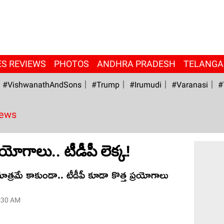
ES REVIEWS
PHOTOS
ANDHRA PRADESH
TELANG
#VishwanathAndSons
#Trump
#irumudi
#Varanasi
#
News
్ర‌యోగాలు.. టీడీపీ లెక్క‌!
ాత్ర‌మే కాకుండా.. టీడీపీ కూడా కొత్త ప్ర‌యోగాలు
1:30 AM