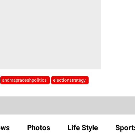
andhrapradeshpolitics
electionstrategy
ews
Photos
Life Style
Sport