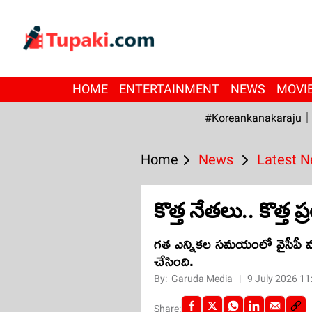
HOME
ENTERTAINMENT
NEWS
MOVI
#Koreankanakaraju
Home
News
Latest 
కొత్త నేత‌లు.. కొత్త ప
గ‌త ఎన్నిక‌ల స‌మ‌యంలో వైసీపీ మ
చేసింది.
By:
Garuda Media
|
9 July 2026 1
Share: