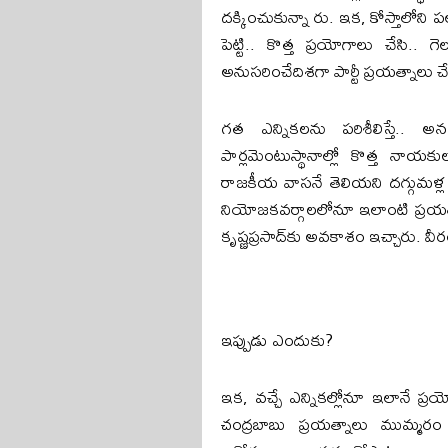
ద‌క్కించుకున్నా రు. ఇక‌, కోస్తాలోని ప‌
పెట్టి.. కొత్త ప్ర‌యోగాలు చేసి..
అనుస‌రించేదిశ‌గా పార్టీ ప్ర‌య‌త్నాలు చేస
గ‌త ఎన్నిక‌ల‌ను ప‌రిశీలిస్తే.
పార్ల‌మెంటుస్థానాల్లో కొత్త నాయ‌క
రాజకీయ వాస‌నే తెలియ‌ని ద‌గ్గుమ‌ళ్ల
నియోజ‌క‌వ‌ర్గాల‌లోనూ ఇలాంటి ప్ర‌య‌త్
కృష్ణ‌ప్ర‌సాద్‌కు అవ‌కాశం ఇచ్చారు. వ
ఇప్పుడు ఎందుకు?
ఇక‌, వ‌చ్చే ఎన్నిక‌ల్లోనూ ఇలానే ప్
చంద్రబాబు ప్ర‌య‌త్నాలు ముమ్మ‌రం చ