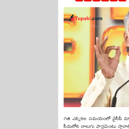
గ‌త ఎన్నిక‌ల స‌మ‌యంలో వైసీపీ మాత్
సీమ‌లోని నాలుగు పార్ల‌మెంటు స్థాన