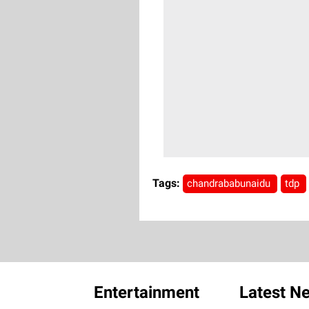
Tags:
chandrababunaidu
tdp
Entertainment
Latest N