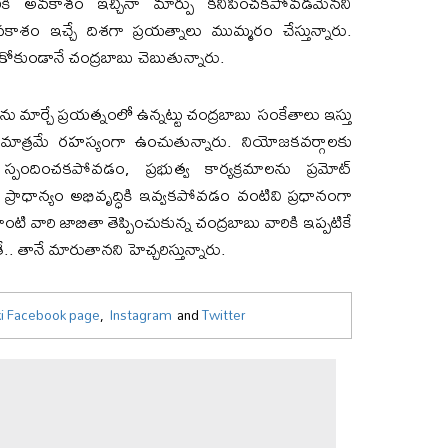
 అవ‌కాశం ఇచ్చినా మార్పు క‌నిపించ‌క‌పోవ‌డ‌మేన‌ని
‌కాశం ఇచ్చే దిశ‌గా ప్ర‌య‌త్నాలు ముమ్మ‌రం చేస్తున్నారు.
కోకుండానే చంద్ర‌బాబు చెబుతున్నారు.
 మార్చే ప్ర‌య‌త్నంలో ఉన్న‌ట్టు చంద్ర‌బాబు సంకేతాలు ఇస్తు
ాత్ర‌మే ర‌హ‌స్యంగా ఉంచుతున్నారు. నియోజ‌క‌వ‌ర్గాల‌కు
దించ‌క‌పోవ‌డం, ప్ర‌భుత్వ కార్య‌క్ర‌మాల‌ను ప్ర‌మోట్
ప్రాధాన్యం అభివృద్ధికి ఇవ్వ‌క‌పోవ‌డం వంటివి ప్ర‌ధానంగా
ి వారి జాబితా తెప్పించుకున్న చంద్ర‌బాబు వారికి ఇప్ప‌టికే
తానే మారుతాన‌ని హెచ్చ‌రిస్తున్నారు.
i Facebook page
,
Instagram
and
Twitter