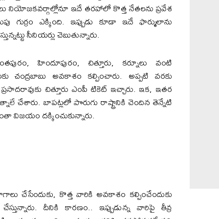
లు నియోజ‌క‌వ‌ర్గాల్లోనూ ఇదే త‌ర‌హాలో కొత్త నేత‌ల‌ను ప్ర‌వేశ
 గెలుపు గుర్రం ఎక్కింది. ఇప్పుడు కూడా ఇదే ఫార్ములాను
్తున్న‌ట్టు సీనియ‌ర్లు చెబుతున్నారు.
. అనంత‌పురం, హిందూపురం, చిత్తూరు, క‌ర్నూలు వంటి
ుల‌కు చంద్ర‌బాబు అవ‌కాశం క‌ల్పించారు. అప్ప‌టి వ‌ర‌కు
 ప్ర‌సాద‌రావుకు చిత్తూరు ఎంపీ టికెట్ ఇచ్చారు. ఇక‌, ఇత‌ర
నాలే చేశారు. బాప‌ట్లలో పొరుగు రాష్ట్రానికి చెందిన తెన్నేటి
ీరంతా విజ‌యం ద‌క్కించుకున్నారు.
ర‌యోగాలు చేసేందుకు, కొత్త వారికి అవ‌కాశం క‌ల్పించేందుకు
ేస్తున్నారు. దీనికి కార‌ణం.. ఇప్పుడున్న వారిపై తీవ్ర