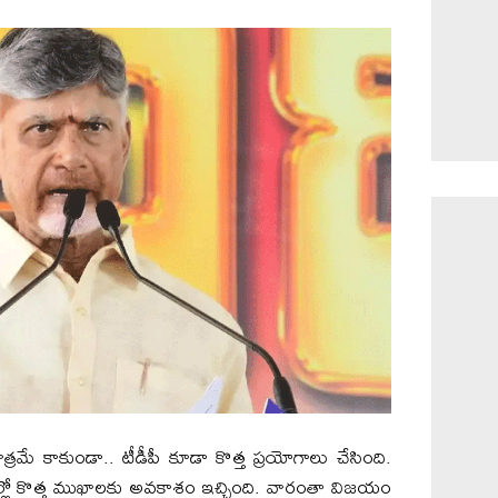
ర‌మే కాకుండా.. టీడీపీ కూడా కొత్త ప్ర‌యోగాలు చేసింది.
ాల్లో కొత్త ముఖాల‌కు అవ‌కాశం ఇచ్చింది. వారంతా విజ‌యం