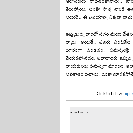
ఆరోప‌ణ‌లు రావడంతోపాటు.. వారికి
తెలుస్తోంది. దీంతో కొత్త వారికి అవ
అయితే.. ఈ విష‌యాన్ని ఎక్క‌డా దాచు
ఇప్పుడున్న వారిలో స‌గం మంది నేత‌ల‌ను
న్నారు. అయితే.. ఎవ‌రు ఏంట‌నేది మ
దూరంగా ఉండ‌డం, స‌మ‌స్య‌ల‌పై స్పం
చేయ‌క‌పోవ‌డం, వివాదాల‌కు ఇస్తున్న 
నాయ‌కుల‌కు స‌మ‌స్య‌గా మారింది. ఇలాంట
అవ‌కాశం ఇచ్చారు. ఇంకా మార‌క‌పోతే.. 
Click to follow
Tupak
advertisement