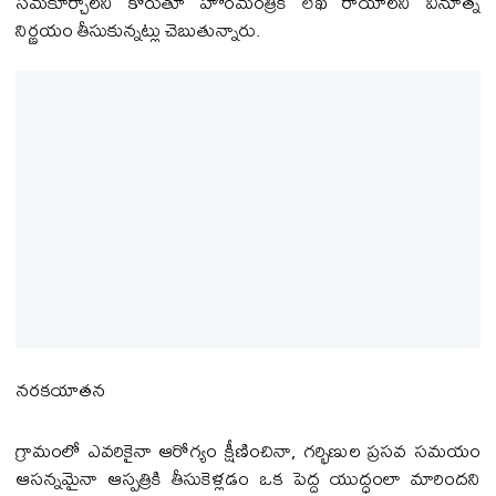
సమకూర్చాలని కోరుతూ హోంమంత్రికి లేఖ రాయాలని వినూత్న
నిర్ణయం తీసుకున్నట్లు చెబుతున్నారు.
నరకయాతన
గ్రామంలో ఎవరికైనా ఆరోగ్యం క్షీణించినా, గర్భిణుల ప్రసవ సమయం
ఆసన్నమైనా ఆస్పత్రికి తీసుకెళ్లడం ఒక పెద్ద యుద్ధంలా మారిందని