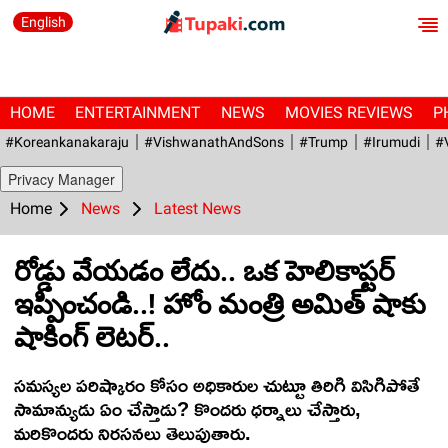
English
HOME
ENTERTAINMENT
NEWS
MOVIES REVIEWS
P
#Koreankanakaraju
#VishwanathAndSons
#Trump
#irumudi
#
Privacy Manager
Home
News
Latest News
రోడ్డు వేయడం లేదు.. ఒక హెలికాప్టర్
ఇప్పించండి..! హోం మంత్రి అమిత్ షాకు
షాకింగ్ లెటర్..
సమస్యల పరిష్కారం కోసం అధికారుల చుట్టూ తిరిగి విసిగిపోతే
సామాన్యుడు ఏం చేస్తాడు? కొందరు ధర్నాలు చేస్తారు,
మరికొందరు నిరసనలు తెలుపుతారు.