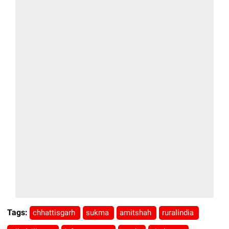
Tags:
chhattisgarh
sukma
amitshah
ruralindia