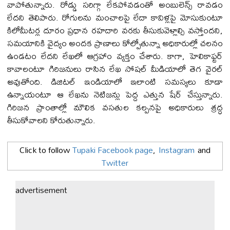
వాపోతున్నారు. రోడ్డు సరిగ్గా లేకపోవడంతో అంబులెన్స్ రావడం
లేదని తెలిపారు. రోగులను మంచాలపై లేదా కావిళ్లపై మోసుకుంటూ
కిలోమీటర్ల దూరం ప్రధాన రహదారి వరకు తీసుకువెళ్లాల్సి వస్తోందని,
సమయానికి వైద్యం అందక ప్రాణాలు కోల్పోతున్నా అధికారుల్లో చలనం
ఉండటం లేదని లేఖలో ఆగ్రహాం వ్యక్తం చేశారు. కాగా, హెలికాఫ్టర్
కావాలంటూ గిరిజనులు రాసిన లేఖ సోషల్ మీడియాలో తెగ వైరల్
అవుతోంది. డిజిటల్ ఇండియాలో ఇలాంటి సమస్యలు కూడా
ఉన్నాయంటూ ఆ లేఖను నెటిజన్లు పెద్ద ఎత్తున షేర్ చేస్తున్నారు.
గిరిజన ప్రాంతాల్లో మౌలిక వసతుల కల్పనపై అధికారులు శ్రద్ధ
తీసుకోవాలని కోరుతున్నారు.
Click to follow
Tupaki Facebook page
,
Instagram
and
Twitter
advertisement