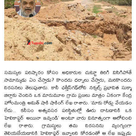
సమస్యల పరిష్కారం కోసం అధికారుల చుట్టూ తిరిగి విసిగిపోతే
సామాన్యుడు ఏం చేస్తాడు? కొందరు ధర్నాలు చేస్తారు, మరికొందరు
నిరసనలు తెలుపుతారు. కానీ ఛత్తీస్‌గఢ్‌లోని నక్సల్స్ ప్రభావిత సుక్మా
జిల్లాకు చెందిన ఒక మారుమూల గ్రామ ప్రజలు మాత్రం ఏకంగా కేంద్ర
హోంమంత్రి అమిత్ షాకి షాకింగ్ లేఖ రాశారు. ‘మాకు రోడ్లు వేయడం
లేదు.. కనీసం అత్యవసర పరిస్థితుల్లో ఊరు దాటడానికి ఒక
హెలికాప్టర్ అయినా ఇవ్వండి’ అంటూ వారు వినూత్నంగా ఆలోచించి
లేఖ రాశారు. గ్రామస్థులు తమ నిరసనను వ్యంగ్యంగా
తెలియజేయడానికి హెలికాఫ్టర్ ఇవ్వాలని కోరడంతో ఆ లేఖ ఇప్పుడు