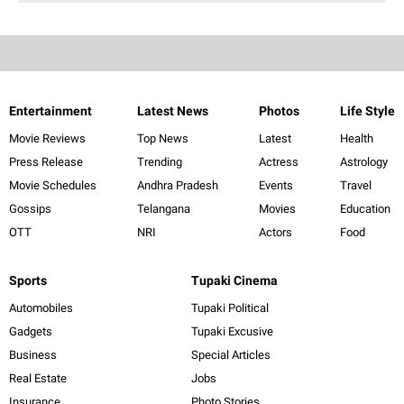
Entertainment
Latest News
Photos
Life Style
Movie Reviews
Top News
Latest
Health
Press Release
Trending
Actress
Astrology
Movie Schedules
Andhra Pradesh
Events
Travel
Gossips
Telangana
Movies
Education
OTT
NRI
Actors
Food
Sports
Tupaki Cinema
Automobiles
Tupaki Political
Gadgets
Tupaki Excusive
Business
Special Articles
Real Estate
Jobs
Insurance
Photo Stories