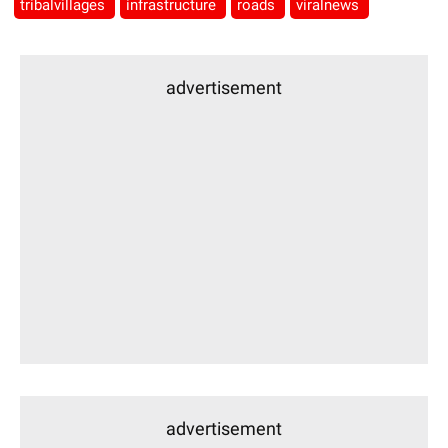
tribalvillages
infrastructure
roads
viralnews
advertisement
advertisement