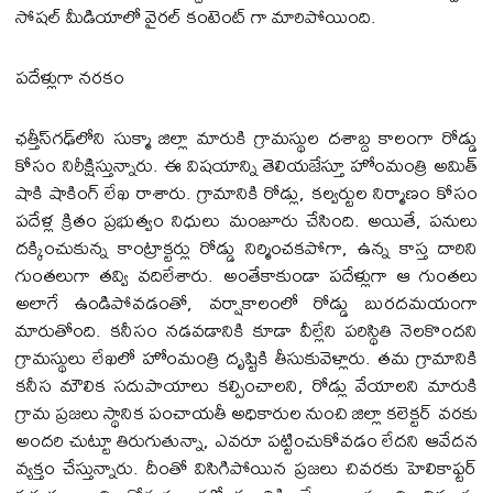
సోషల్ మీడియాలో వైరల్ కంటెంట్ గా మారిపోయింది.
పదేళ్లుగా నరకం
ఛత్తీస్‌గఢ్‌లోని సుక్మా జిల్లా మారుకి గ్రామస్థుల దశాబ్ద కాలంగా రోడ్డు
కోసం నిరీక్షిస్తున్నారు. ఈ విషయాన్ని తెలియజేస్తూ హోంమంత్రి అమిత్
షాకి షాకింగ్ లేఖ రాశారు. గ్రామానికి రోడ్లు, కల్వర్టుల నిర్మాణం కోసం
పదేళ్ల క్రితం ప్రభుత్వం నిధులు మంజూరు చేసింది. అయితే, పనులు
దక్కించుకున్న కాంట్రాక్టర్లు రోడ్డు నిర్మించకపోగా, ఉన్న కాస్త దారిని
గుంతలుగా తవ్వి వదిలేశారు. అంతేకాకుండా పదేళ్లుగా ఆ గుంతలు
అలాగే ఉండిపోవడంతో, వర్షాకాలంలో రోడ్డు బురదమయంగా
మారుతోంది. కనీసం నడవడానికి కూడా వీల్లేని పరిస్థితి నెలకొందని
గ్రామస్థులు లేఖలో హోంమంత్రి దృష్టికి తీసుకువెళ్లారు. తమ గ్రామానికి
కనీస మౌలిక సదుపాయాలు కల్పించాలని, రోడ్లు వేయాలని మారుకి
గ్రామ ప్రజలు స్థానిక పంచాయతీ అధికారుల నుంచి జిల్లా కలెక్టర్ వరకు
అందరి చుట్టూ తిరుగుతున్నా, ఎవరూ పట్టించుకోవడం లేదని ఆవేదన
వ్యక్తం చేస్తున్నారు. దీంతో విసిగిపోయిన ప్రజలు చివరకు హెలికాఫ్టర్