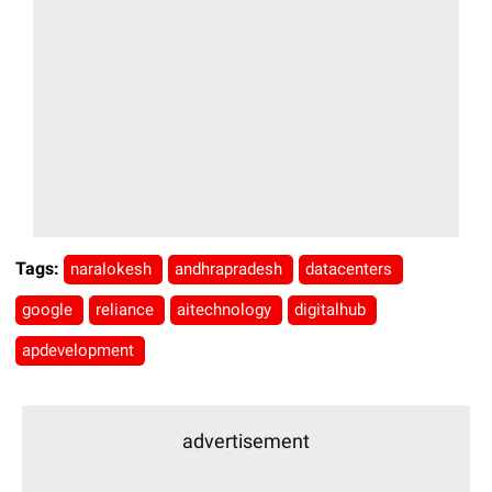
Tags:
naralokesh
andhrapradesh
datacenters
google
reliance
aitechnology
digitalhub
apdevelopment
advertisement