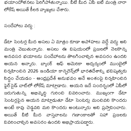
భయాందోళనలు పెరిగిపోతున్నాయి. వీటి మీద ఏపీ ఐటీ మంత్రి నారా
లోకేష్ అయితే కీలక వ్యాఖ్యలు చేశారు.
సందేహాలు వద్దు :
డేటా సెంటర్ల మీద అసలు ఏ మాత్రం కూడా అపోహలు వద్దే వద్దు అని
మంత్రి చెబుతున్నారు. అసలు ఈ విషయంలో ప్రజలలో నెలకొన్న
అనవసర భయాలను సందేహాలను తొలగించాల్సిన అవసరం ఉందని
ఆయన అన్నారు. బ్యాంక్ ఆఫ్ అమెరికా ఆధ్వర్యంలో ముంబైలో
నిర్వహించిన 2026 ఇండియా కాన్ఫరెన్స్‌లో భారతదేశాన్ని భవిష్యత్తుకు
సిద్ధం చేయడం - ఆంధ్రప్రదేశ్ అనుభవం అనే అంశంపై నిర్వహించిన
ఫైర్‌సైడ్ చాట్‌లో లోకేష్ మాట్లాడారు. ఆయన ఇదే సందర్భంలో ఏపీలో
జరుగుతున్న అభివృద్ధి గురించి వివరించారు. ముఖ్యంగా డేటా
సెంటర్లపైన ఆయన మాట్లాడుతూ డేటా సెంటర్లు మంచివని కొందరు
అంటే కావు చెడ్డవని మరి కొందరు అంటున్నారు అని ప్రస్తావించారు.
అయితే వీటి మీద వాస్తవాలను గణాంకాలతో సహా ప్రజలకు
వివరించాల్సిన అవసరం ఉందని అభిప్రాయపడ్డారు.