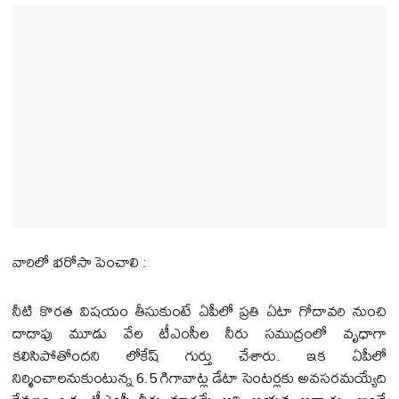
వారిలో భరోసా పెంచాలి :
నీటి కొరత విషయం తీసుకుంటే ఏపీలో ప్రతి ఏటా గోదావరి నుంచి
దాదాపు మూడు వేల టీఎంసీల నీరు సముద్రంలో వృధాగా
కలిసిపోతోందని లోకేష్ గుర్తు చేశారు. ఇక ఏపీలో
నిర్మించాలనుకుంటున్న 6.5 గిగావాట్ల డేటా సెంటర్లకు అవసరమయ్యేది