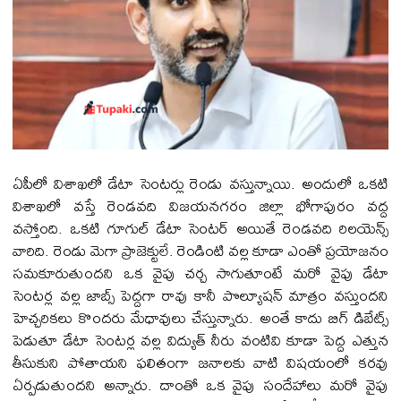
ఏపీలో విశాఖలో డేటా సెంటర్లు రెండు వస్తున్నాయి. అందులో ఒకటి
విశాఖలో వస్తే రెండవది విజయనగరం జిల్లా భోగాపురం వద్ద
వస్తోంది. ఒకటి గూగుల్ డేటా సెంటర్ అయితే రెండవది రిలయెన్స్
వారిది. రెండు మెగా ప్రాజెక్టులే. రెండింటి వల్ల కూడా ఎంతో ప్రయోజనం
సమకూరుతుందని ఒక వైపు చర్చ సాగుతూంటే మరో వైపు డేటా
సెంటర్ల వల్ల జాబ్స్ పెద్దగా రావు కానీ పొల్యూషన్ మాత్రం వస్తుందని
హెచ్చరికలు కొందరు మేధావులు చేస్తున్నారు. అంతే కాదు బిగ్ డిబేట్స్
పెడుతూ డేటా సెంటర్ల వల్ల విద్యుత్ నీరు వంటివి కూడా పెద్ద ఎత్తున
తీసుకుని పోతాయని ఫలితంగా జనాలకు వాటి విషయంలో కరవు
ఏర్పడుతుందని అన్నారు. దాంతో ఒక వైపు సందేహాలు మరో వైపు