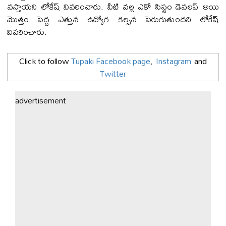
వస్తాయని లోకేష్ వివరించారు. వీటి వల్ల ఎకో సిస్టం డెవలప్ అయి
మొత్తం పెద్ద ఎత్తున ఉద్యోగ కల్పన పెరుగుతుందని లోకేష్
వివరించారు.
Click to follow
Tupaki Facebook page
,
Instagram
and
Twitter
advertisement