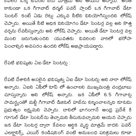
కేవలం ఒక్క టీఎంసీ నీరు మాత్రమే అని ఆయన అన్నారు. అంతే
కాకుండా ఒక గిగావాట్ థర్మల్ పవర్ ప్లాంట్ ఒక గిగావాట్ డేటా
సెంటర్ కంటే ఏడు రెట్లు ఎక్కువ నీటిని వినియోగిస్తుందని లోకేష్
చెప్పారు. అయితే నీటి అధిక వినియోగం డేటా సెంటర్ల వల్ల అని కొత్త
చర్చను లేవదీస్తున్నారు అని లోకేష్ చెప్పారు. అయితే డేటా సెంటర్ల వల్ల
మంచి జరుగుతుందని యువతకు వివరించి వారిలో భరోసా
పెంచాల్సిన అవసరం ఉందని లోకేష్ అభిప్రాయపడ్డారు.
రేపటి భవిష్యతు ఏఐ డేటా సెంటర్లు :
రేపటి దేశానికి అసలైన భవిష్యత్తు ఏఐ డేటా సెంటర్లు అని నారా లోకేష్
అన్నారు. ఏఐని ఏపీలో టాప్ లో ఉంచాలని ముఖ్యమంత్రి చంద్రబాబు
చూస్తున్నారు అని లోకేష్ అన్నారు. ఇక ఏపీలో 6.5 గిగావాట్ల
సామర్థ్యంతో మల్టీ గిగావాట్ డిజిటల్ హబ్‌ను నిర్మించాలన్నది కూటమి
ప్రభుత్వం లక్ష్యమని చెప్పారు. దానిలో భాగంగానే ఆంధ్ర ప్రదేశ్ కి
గూగుల్ డేటా సెంటర్‌ను తెచ్చామని తీసుకువచ్చామని ఆయన చెప్పారు
ఇక డేటా సెంటర్ల ద్వారా కేవలం ఆర్థిక వృద్ధి మాత్రమే కాదని పవర్
ఎలక్ట్రానిక్స్, ఎయిర్ కండిషనింగ్ వంటి అనుబంధ పరిశ్రమలు కూడా