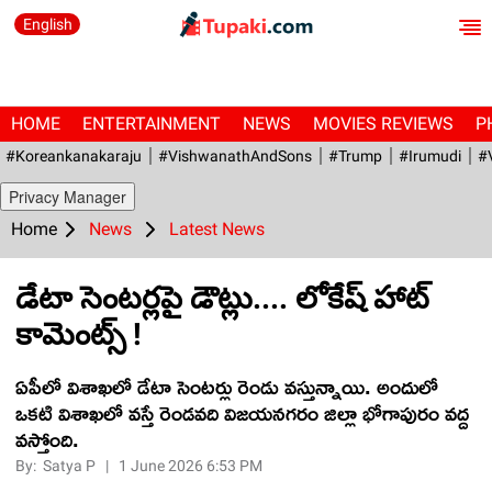
English
HOME
ENTERTAINMENT
NEWS
MOVIES REVIEWS
P
#Koreankanakaraju
#VishwanathAndSons
#Trump
#irumudi
#
Privacy Manager
Home
News
Latest News
డేటా సెంటర్లపై డౌట్లు.... లోకేష్ హాట్
కామెంట్స్ !
ఏపీలో విశాఖలో డేటా సెంటర్లు రెండు వస్తున్నాయి. అందులో
ఒకటి విశాఖలో వస్తే రెండవది విజయనగరం జిల్లా భోగాపురం వద్ద
వస్తోంది.
By:
Satya P
|
1 June 2026 6:53 PM