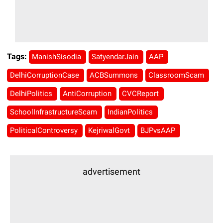
Tags:
ManishSisodia
SatyendarJain
AAP
DelhiCorruptionCase
ACBSummons
ClassroomScam
DelhiPolitics
AntiCorruption
CVCReport
SchoolInfrastructureScam
IndianPolitics
PoliticalControversy
KejriwalGovt
BJPvsAAP
advertisement