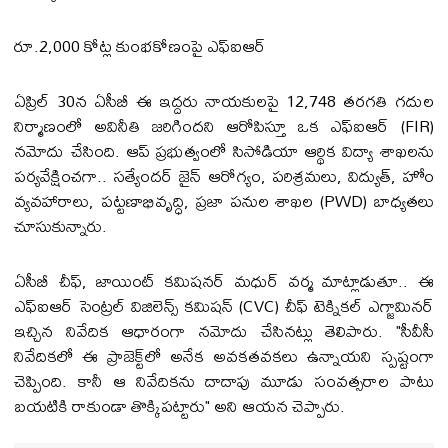
రూ.2,000 కోట్ల కుంభకోణంపై ఎఫ్‌ఐఆర్
ఏప్రిల్ 30న ఏసీబీ ఈ ఇద్దరు నాయకులపై 12,748 తరగతి గదుల
నిర్మాణంలో అవినీతి జరిగిందని ఆరోపిస్తూ ఒక ఎఫ్‌ఐఆర్ (FIR)
నమోదు చేసింది. ఆప్ ప్రభుత్వంలో సిసోడియా ఆర్థిక విద్యా శాఖలను
పర్యవేక్షించగా.. సత్యేందర్ జైన్ ఆరోగ్యం, పరిశ్రమలు, విద్యుత్, హోం
వ్యవహారాలు, పట్టణాభివృద్ధి, ప్రజా పనుల శాఖల (PWD) బాధ్యతలు
చూసుకున్నారు.
ఏసీబీ చీఫ్, జాయింట్ కమిషనర్ మధుర్ వర్మ మాట్లాడుతూ.. ఈ
ఎఫ్‌ఐఆర్ సెంట్రల్ విజిలెన్స్ కమిషన్ (CVC) చీఫ్ టెక్నికల్ ఎగ్జామినర్
ఇచ్చిన నివేదిక ఆధారంగా నమోదు చేసినట్లు తెలిపారు. "సీవీసీ
నివేదికలో ఈ ప్రాజెక్ట్‌లో అనేక అవకతవకలు ఉన్నాయని స్పష్టంగా
చెప్పింది. కానీ ఆ నివేదికను దాదాపు మూడు సంవత్సరాల పాటు
బయటికి రాకుండా తొక్కిపట్టారు" అని ఆయన చెప్పారు.