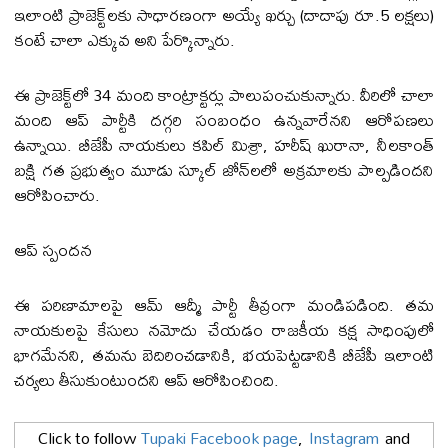
ఇలాంటి ప్రాజెక్ట్‌లకు సాధారణంగా అయ్యే ఖర్చు (దాదాపు రూ.5 లక్షలు)
కంటే చాలా ఎక్కువ అని పేర్కొన్నారు.
ఈ ప్రాజెక్ట్‌లో 34 మంది కాంట్రాక్టర్లు పాలుపంచుకున్నారు. వీరిలో చాలా
మంది ఆప్ పార్టీకి దగ్గరి సంబంధం ఉన్నవారేనని ఆరోపణలు
ఉన్నాయి. బీజేపీ నాయకులు కపిల్ మిశ్రా, హరీష్ ఖురానా, నీలకాంత్
బక్షి గత ప్రభుత్వం మూడు స్కూల్ జోన్‌లలో అక్రమాలకు పాల్పడిందని
ఆరోపించారు.
ఆప్ స్పందన
ఈ పరిణామాలపై ఆమ్ ఆద్మీ పార్టీ తీవ్రంగా మండిపడింది. తమ
నాయకులపై కేసులు నమోదు చేయడం రాజకీయ కక్ష సాధింపులో
భాగమేనని, తమను బెదిరించడానికి, భయపెట్టడానికి బీజేపీ ఇలాంటి
చర్యలు తీసుకుంటుందని ఆప్ ఆరోపించింది.
Click to follow
Tupaki Facebook page
,
Instagram
and