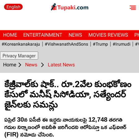
English
HOME
ENTERTAINMENT
NEWS
MOVIES REVIEWS
P
#Koreankanakaraju
#VishwanathAndSons
#Trump
#irumudi
#
Privacy Manager
Home
News
Latest News
కేజ్రీవాల్‌కు షాక్.. రూ.2వేల కుంభకోణం
కేసులో మనీష్ సిసోడియా, సత్యేందర్
జైన్‌లకు సమన్లు
ఏప్రిల్ 30న ఏసీబీ ఈ ఇద్దరు నాయకులపై 12,748 తరగతి
గదుల నిర్మాణంలో అవినీతి జరిగిందని ఆరోపిస్తూ ఒక ఎఫ్‌ఐఆర్
(FIR) నమోదు చేసింది.