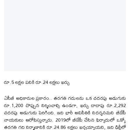
రూ.5 లక్షల పనికి రూ.24 లక్షలు ఖర్చు
ఏసీబీ అధికారుల ప్రకారం.. తరగతి గదులను ఒక చదరపు అడుగుకు
రూ.1,200 చొప్పున నిర్మించాల్సి ఉండగా, ఖర్చు దాదాపు రూ.2,292
చదరపు అడుగుకు పెరిగింది. ఇది భారీ అవినీతికి నిదర్శనమని బీజేపీ
నాయకులు ఆరోపిస్తున్నారు. 2019లో బీజేపీ చేసిన ఫిర్యాదులో ఒక్కో
తరగతి గది నిర్మాణానికి రూ.24.86 లక్షలు ఖర్చయ్యాయని, ఇది ఢిల్లీలో