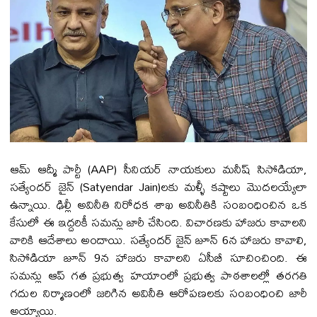
ఆమ్ ఆద్మీ పార్టీ (AAP) సీనియర్ నాయకులు మనీష్ సిసోడియా,
సత్యేందర్ జైన్ (Satyendar Jain)లకు మళ్ళీ కష్టాలు మొదలయ్యేలా
ఉన్నాయి. ఢిల్లీ అవినీతి నిరోధక శాఖ అవినీతికి సంబంధించిన ఒక
కేసులో ఈ ఇద్దరికీ సమన్లు జారీ చేసింది. విచారణకు హాజరు కావాలని
వారికి ఆదేశాలు అందాయి. సత్యేందర్ జైన్ జూన్ 6న హాజరు కావాలి,
సిసోడియా జూన్ 9న హాజరు కావాలని ఏసీబీ సూచించింది. ఈ
సమన్లు ఆప్ గత ప్రభుత్వ హయాంలో ప్రభుత్వ పాఠశాలల్లో తరగతి
గదుల నిర్మాణంలో జరిగిన అవినీతి ఆరోపణలకు సంబంధించి జారీ
అయ్యాయి.