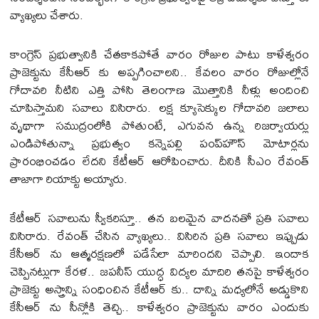
వ్యాఖ్యలు చేశారు.
కాంగ్రెస్ ప్రభుత్వానికి చేతకాకపోతే వారం రోజుల పాటు కాళేశ్వరం
ప్రాజెక్టును కేసీఆర్ కు అప్పగించాలని.. కేవలం వారం రోజుల్లోనే
గోదావరి నీటిని ఎత్తి పోసి తెలంగాణ మొత్తానికి నీళ్లు అందించి
చూపిస్తామని సవాలు విసిరారు. లక్ష క్యూసెక్కుల గోదావరి జలాలు
వృథాగా సముద్రంలోకి పోతుంటే, ఎగువన ఉన్న రిజర్వాయర్లు
ఎండిపోతున్నా ప్రభుత్వం కన్నెపల్లి పంప్‌హౌస్ మోటార్లను
ప్రారంభించడం లేదని కేటీఆర్ ఆరోపించారు. దీనికి సీఎం రేవంత్
తాజాగా రియాక్టు అయ్యారు.
కేటీఆర్ సవాలును స్వీకరిస్తూ.. తన బలమైన వాదనతో ప్రతి సవాలు
విసిరారు. రేవంత్ చేసిన వ్యాఖ్యలు.. విసిరిన ప్రతి సవాలు ఇప్పుడు
కేసీఆర్ ను ఆత్మరక్షణలో పడేసేలా మారిందని చెప్పాలి. ఇందాక
చెప్పినట్లుగా కేరళ.. జపనీస్ యుద్ధ విద్యల మాదిరి తనపై కాళేశ్వరం
ప్రాజెక్టు అస్త్రాన్ని సంధించిన కేటీఆర్ కు.. దాన్ని మధ్యలోనే అడ్డుకొని
కేసీఆర్ ను సీన్లోకి తెచ్చి.. కాళేశ్వరం ప్రాజెక్టును వారం ఎందుకు