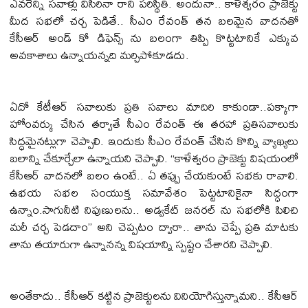
ఎవరెన్ని సవాళ్లు విసిరినా రాని పరిస్థితి. అందునా.. కాళేశ్వరం ప్రాజెక్టు
మీద సభలో చర్చ పెడితే.. సీఎం రేవంత్ తన బలమైన వాదనతో
కేసీఆర్ అండ్ కో డిఫెన్స్ ను బలంగా తిప్పి కొట్టటానికే ఎక్కువ
అవకాశాలు ఉన్నాయన్నది మర్చిపోకూడదు.
ఏదో కేటీఆర్ సవాలుకు ప్రతి సవాలు మాదిరి కాకుండా..పక్కాగా
హోంవర్కు చేసిన తర్వాతే సీఎం రేవంత్ ఈ తరహా ప్రతిసవాలుకు
సిద్ధమైనట్లుగా చెప్పాలి. ఇందుకు సీఎం రేవంత్ చేసిన కొన్ని వ్యాఖ్యలు
బలాన్ని చేకూర్చేలా ఉన్నాయని చెప్పాలి. ‘‘కాళేశ్వరం ప్రాజెక్టు విషయంలో
కేసీఆర్ వాదనలో బలం ఉంటే.. ఏ తప్పు చేయకుంటే సభకు రావాలి.
ఉభయ సభల సంయుక్త సమావేశం పెట్టటానికైనా సిద్ధంగా
ఉన్నాం.సాగునీటి నిపుణులను.. అడ్వకేట్ జనరల్ ను సభలోకి పిలిచి
మరీ చర్చ పెడదాం’’ అని చెప్పటం ద్వారా.. తాను చెప్పే ప్రతి మాటకు
తాను తయారుగా ఉన్నానన్న విషయాన్ని స్పష్టం చేశారని చెప్పాలి.
అంతేకాదు.. కేసీఆర్ కట్టిన ప్రాజెక్టులను వినియోగిస్తున్నామని.. కేసీఆర్