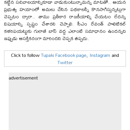
కట్టిన సచివాలయాన్నికూడా వాడుకుంటున్నామన్న మాటతో.. ఆయన
ప్రభుత్వ హయాంలో అమలు చేసిన పథకాలన్నీ కొనసాగిస్తున్నట్లుగా
చెప్పటం ద్వారా.. తాము ప్రతీకార రాజకీయాల్ని చేయటం లేదన్న
విషయాన్ని స్పష్టం చేశారని చెప్పాలి. సీఎం రేవంత్ పొలిటికల్
కళరిపయట్టుకు గులాబీ బాస్ వద్ద ఎలాంటి సమాధానం ఉందన్నది
ఇప్పుడు ఆసక్తికరంగా మారిందని చెప్పక తప్పదు.
Click to follow
Tupaki Facebook page
,
Instagram
and
Twitter
advertisement