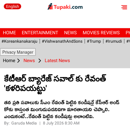
English
HOME
ENTERTAINMENT
NEWS
MOVIES REVIEWS
P
#Koreankanakaraju
#VishwanathAndSons
#Trump
#irumudi
#
Privacy Manager
Home
News
Latest News
కేటీఆర్ బ్యారేజ్ సవాల్ కు రేవంత్
'కళరిపయట్టు'
తన ప్రతి సవాలుకు సీఎం రేవంత్ పెట్టిన కండీషన్లే కేసీఆర్ అండ్
కోకు కాస్తంత మింగుడుపడనివిగా మారతాయని చెప్పాలి.
ఎందుకంటే..రేవంత్ పెట్టిన కండీషన్లు అలాంటివి.
By:
Garuda Media
|
8 July 2026 8:30 AM