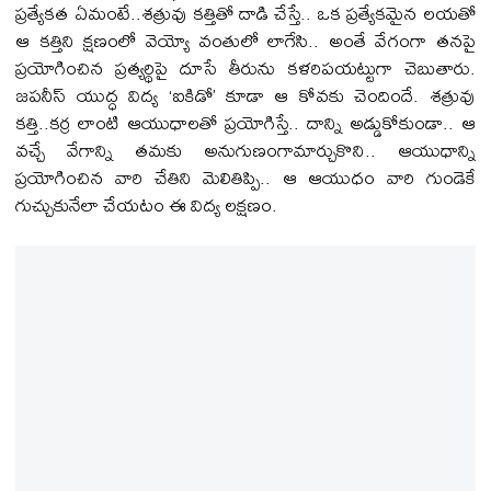
ప్రత్యేకత ఏమంటే..శత్రువు కత్తితో దాడి చేస్తే.. ఒక ప్రత్యేకమైన లయతో
ఆ కత్తిని క్షణంలో వెయ్యో వంతులో లాగేసి.. అంతే వేగంగా తనపై
ప్రయోగించిన ప్రత్యర్థిపై దూసే తీరును కళరిపయట్టుగా చెబుతారు.
జపనీస్ యుద్ధ విద్య ‘ఐకిడో’ కూడా ఆ కోవకు చెందిందే. శత్రువు
కత్తి..కర్ర లాంటి ఆయుధాలతో ప్రయోగిస్తే.. దాన్ని అడ్డుకోకుండా.. ఆ
వచ్చే వేగాన్ని తమకు అనుగుణంగామార్చుకొని.. ఆయుధాన్ని
ప్రయోగించిన వారి చేతిని మెలితిప్పి.. ఆ ఆయుధం వారి గుండెకే
గుచ్చుకునేలా చేయటం ఈ విద్య లక్షణం.