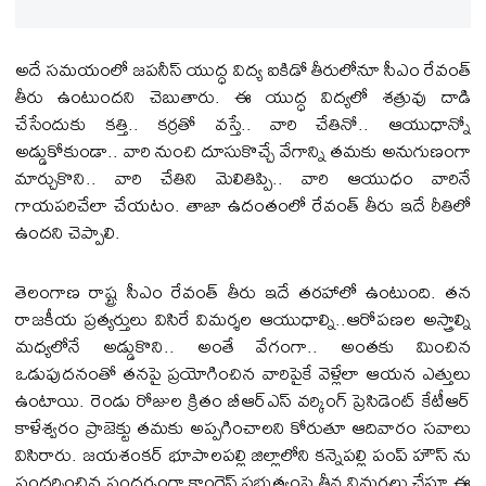
అదే సమయంలో జపనీస్ యుద్ధ విద్య ఐకిడో తీరులోనూ సీఎం రేవంత్
తీరు ఉంటుందని చెబుతారు. ఈ యుద్ధ విద్యలో శత్రువు దాడి
చేసేందుకు కత్తి.. కర్రతో వస్తే.. వారి చేతినో.. ఆయుధాన్నో
అడ్డుకోకుండా.. వారి నుంచి దూసుకొచ్చే వేగాన్ని తమకు అనుగుణంగా
మార్చుకొని.. వారి చేతిని మెలితిప్పి.. వారి ఆయుధం వారినే
గాయపరిచేలా చేయటం. తాజా ఉదంతంలో రేవంత్ తీరు ఇదే రీతిలో
ఉందని చెప్పాలి.
తెలంగాణ రాష్ట్ర సీఎం రేవంత్ తీరు ఇదే తరహాలో ఉంటుంది. తన
రాజకీయ ప్రత్యర్తులు విసిరే విమర్శల ఆయుధాల్ని..ఆరోపణల అస్త్రాల్ని
మధ్యలోనే అడ్డుకొని.. అంతే వేగంగా.. అంతకు మించిన
ఒడుపుదనంతో తనపై ప్రయోగించిన వారిపైకే వెళ్లేలా ఆయన ఎత్తులు
ఉంటాయి. రెండు రోజుల క్రితం బీఆర్ఎస్ వర్కింగ్ ప్రెసిడెంట్ కేటీఆర్
కాళేశ్వరం ప్రాజెక్టు తమకు అప్పగించాలని కోరుతూ ఆదివారం సవాలు
విసిరారు. జయశంకర్ భూపాలపల్లి జిల్లాలోని కన్నెపల్లి పంప్ హౌస్ ను
సందర్శించిన సందర్భంగా కాంగ్రెస్ ప్రభుత్వంపై తీవ్ర విమర్శలు చేస్తూ ఈ