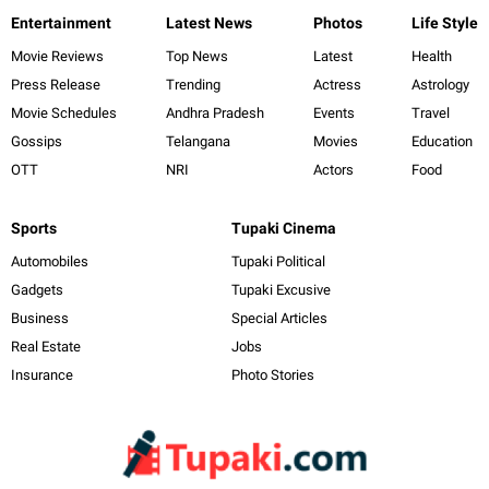
Entertainment
Latest News
Photos
Life Style
Movie Reviews
Top News
Latest
Health
Press Release
Trending
Actress
Astrology
Movie Schedules
Andhra Pradesh
Events
Travel
Gossips
Telangana
Movies
Education
OTT
NRI
Actors
Food
Sports
Tupaki Cinema
Automobiles
Tupaki Political
Gadgets
Tupaki Excusive
Business
Special Articles
Real Estate
Jobs
Insurance
Photo Stories