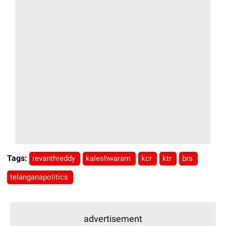
Tags:
revanthreddy
kaleshwaram
kcr
ktr
brs
telanganapolitics
advertisement