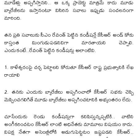
మూడేళ్లు అప్పగిస్తానని.. ఆ ఒక్క ప్రాజెక్టు మాత్రమే కాదు మూడు
బ్యారేజీలను ఇస్తానంటూ విసిరిన సవాలు ఇప్పుడు సంచలనంగా
మారింది.
తన ప్రతి సవాలుకు సీఎం రేవంత్ పెట్టిన కండీషన్లే కేసీఆర్ అండ్ కోకు
కాస్తంత మింగుడుపడనివిగా మారతాయని చెప్పాలి.
ఎందుకంటే..రేవంత్ పెట్టిన కండీషన్లు అలాంటివి.
1. కాళేశ్వరంపై చర్చ పెట్టాలని కోరుతూ కేసీఆర్ రాష్ట్ర ప్రభుత్వానికి లేఖ
రాయాలి
2. తనకు ఎందుకు బ్యారేజీలు అప్పగించాలో కేసీఆర్ సభకు చెప్పి
మెప్పించగలిగితే మూడు బ్యారేజీలు అప్పగించటానికి అభ్యంతరం లేదు.
చూసేందుకు రెండు కండీషన్లుగా కనిపిస్తున్నప్పటికి.. వాటిని
అంగీకరించటం కేసీఆర్ లాంటి అధినేతకు మామూలు విషయం కాదు.
విపక్ష నేతగా అసెంబ్లీలోకి అడుగుపెట్టటం ఇష్టపడని కేసీఆర్..