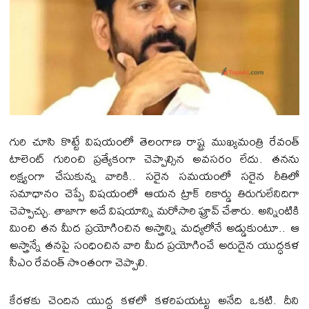
గురి చూసి కొట్టే విషయంలో తెలంగాణ రాష్ట్ర ముఖ్యమంత్రి రేవంత్
టాలెంట్ గురించి ప్రత్యేకంగా చెప్పాల్సిన అవసరం లేదు. తనను
లక్ష్యంగా చేసుకున్న వారికి.. సరైన సమయంలో సరైన రీతిలో
సమాధానం చెప్పే విషయంలో ఆయన ట్రాక్ రికార్డు తిరుగులేనిదిగా
చెప్పొచ్చు. తాజాగా అదే విషయాన్ని మరోసారి ప్రూవ్ చేశారు. అన్నింటికి
మించి తన మీద ప్రయోగించిన అస్త్రాన్ని మధ్యలోనే అడ్డుకుంటూ.. ఆ
అస్త్రాన్నే తనపై సంధించిన వారి మీద ప్రయోగించే అరుదైన యుద్ధకళ
సీఎం రేవంత్ సొంతంగా చెప్పాలి.
కేరళకు చెందిన యుద్ధ కళలో కళరిపయట్టు అనేది ఒకటి. దీని