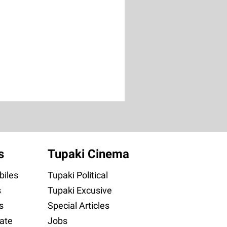
s
Tupaki Cinema
iles
Tupaki Political
s
Tupaki Excusive
s
Special Articles
ate
Jobs