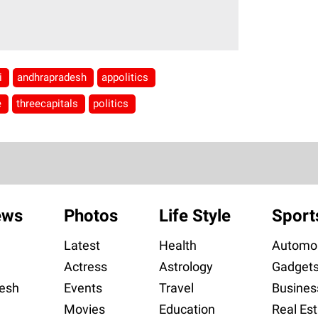
i
andhrapradesh
appolitics
e
threecapitals
politics
ews
Photos
Life Style
Sport
Latest
Health
Automob
Actress
Astrology
Gadget
esh
Events
Travel
Busines
Movies
Education
Real Est