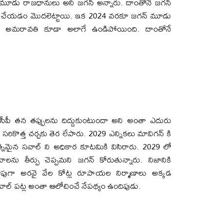
రో మూడు రాజధానులు అని జగన్ అన్నారు. దాంతోనే జగన్
శలు చేయడం మొదలెట్టాయి. ఇక 2024 వరకూ జగన్ మూడు
, అమరావతి కూడా అలాగే ఉండిపోయింది. దాంతోనే
వైసీపీ తన తప్పులను దిద్దుకుంటుందా అని అంతా ఎదురు
ికొత్త చర్చకు తెర లేపారు. 2029 ఎన్నికలు మావిగన్ కి
ైన సవాల్ ని అధికార కూటమికి విసిరారు. 2029 లో
ను తీర్పు చెప్పమని జగన్ కోరుతున్నారు. నిజానికి
దాపుగా అరవై వేల కోట్ల రూపాయల నిర్మాణాలు అక్కడ
వాల్ పట్ల అంతా ఆలోచించే నేపథ్యం ఉందిపుడు.