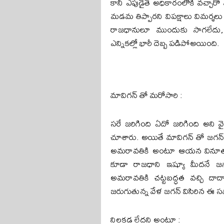
కానీ ఎపుడైతే అధికారంలోకి వచ్చా
మడమ తిప్పారని విపక్షాలు విమర్
రాజధానులూ ముందుకు సాగలేదు
ఎన్నికల్లో భారీ దెబ్బ పడిపోఅయింది.
మావిగన్ తో మరోసారి :
సరే జరిగింది ఏదో జరిగింది అని 
చూశారు. అయితే మావిగన్ తో జగన్ సర
అమరావతికి అంటూ ఆయన వినూత్నమ
కూడా రాజధాని ఇష్యూ మీదనే జనాల
అమరావతికి చట్టబద్ధత వచ్చి దా
జరుగుతున్న వేళ జగన్ విసిరిన ఈ స
నిలకడ లేదని అంటూ :