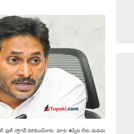
ర్ ఫుల్ స్లోగన్ వినిపించేవారు. మాట తప్పేది లేదు మడమ