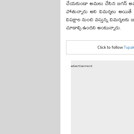
చేయకుండా అమలు చేసిన జగన్ అమర
పోతున్నారు అని విమర్శలు అయితే 
విపక్షాల నుంచి వస్తున్న విమర్శలకు జగ
చూడాల్సి ఉందని అంటున్నారు.
Click to follow
Tupak
advertisement