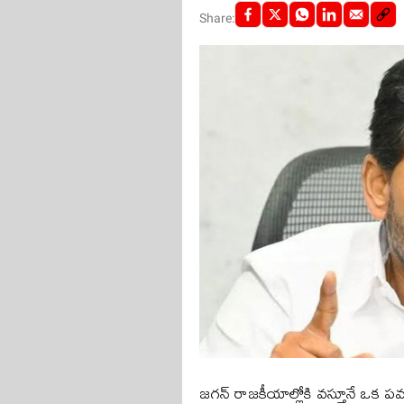
Share:
జగన్ రాజకీయాల్లోకి వస్తూనే ఒక పవ