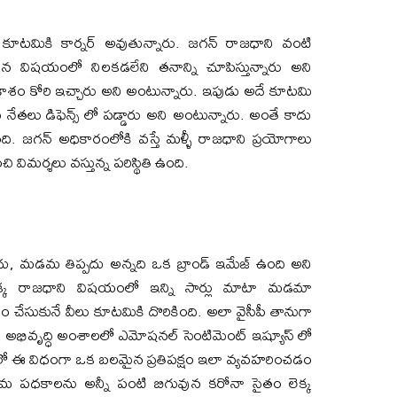
మికి కార్నర్ అవుతున్నారు. జగన్ రాజధాని వంటి
 విషయంలో నిలకడలేని తనాన్ని చూపిస్తున్నారు అని
ాశం కోరి ఇచ్చారు అని అంటున్నారు. ఇపుడు అదే కూటమి
ీ నేతలు డిఫెన్స్ లో పడ్డారు అని అంటున్నారు. అంతే కాదు
. జగన్ అధికారంలోకి వస్తే మళ్ళీ రాజధాని ప్రయోగాలు
విమర్శలు వస్తున్న పరిస్థితి ఉంది.
పదు, మడమ తిప్పదు అన్నది ఒక బ్రాండ్ ఇమేజ్ ఉంది అని
క్క రాజధాని విషయంలో ఇన్ని సార్లు మాటా మడమా
చారం చేసుకునే వీలు కూటమికి దొరికింది. అలా వైసీపీ తానుగా
నారు. అభివృద్ధి అంశాలలో ఎమోషనల్ సెంటిమెంట్ ఇష్యూస్ లో
లో ఈ విధంగా ఒక బలమైన ప్రతిపక్షం ఇలా వ్యవహరించడం
షేమ పధకాలను అన్నీ పంటి బిగువున కరోనా సైతం లెక్క