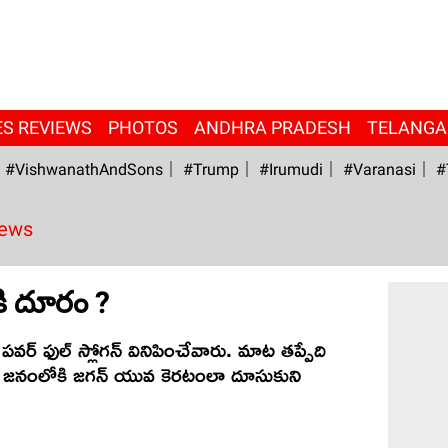
ES REVIEWS
PHOTOS
ANDHRA PRADESH
TELANG
#VishwanathAndSons
#Trump
#irumudi
#Varanasi
#
News
 కి దూరం ?
పవర్ ఫుల్ స్లోగన్ వినిపించేవారు. మాట తప్పేది
ూ జనంలోకి జగన్ యువ కెరటంలా దూసుకుని