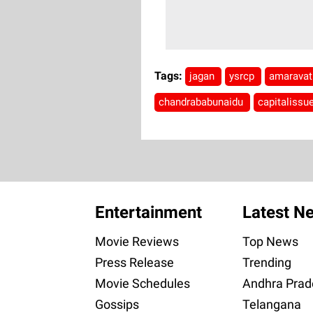
Tags:
jagan
ysrcp
amaravat
chandrababunaidu
capitalissu
Entertainment
Latest N
Movie Reviews
Top News
Press Release
Trending
Movie Schedules
Andhra Prad
Gossips
Telangana