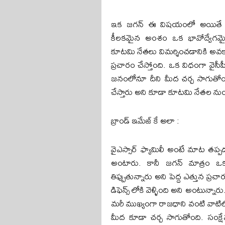
ఇక జగన్ ఈ విషయంలో అయితే కూట
కీలకమైన అంశం ఒక భావోద్వేగమైన
కూటమి నేతలు విమర్శించడానికి అవక
ప్రచారం చేస్తోంది. ఒక విధంగా వైసీప
జనంలోనూ దీని మీద చర్చ సాగుతోంది
చేస్తారు అని కూడా కూటమి నేతల నుంచి 
బ్రాండ్ ఇమేజ్ కే అలా :
వైఎస్సార్ ఫ్యామిలీ అంటే మాట తప్
అంటారు. కానీ జగన్ మాత్రం ఒ
తిప్పుతున్నారు అని పెద్ద ఎత్తున ప్ర
డిఫెన్స్ లోకి వెళ్ళింది అని అంటున్
మరీ ముఖ్యంగా రాజధాని వంటి వాటి
మీద కూడా చర్చ సాగుతోంది. సంక్