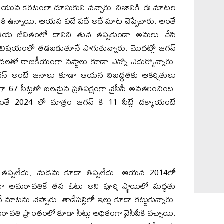
్ యువ కెరటంలా దూసుకుని వచ్చారు. నిజానికి ఈ మాటల
ార్ కి ఉన్నాయి. ఆయన పదే పదే అదే మాట చెప్పేవారు. అంతే
ీయ జీవితంలో దానిని తుచ తప్పకుండా అమలు చేసి
 విషయంలో తడబడుతూనే సాగుతున్నారు. మొదట్లో జగన్
టుదలతో రాజకీయంగా నష్టాలు కూడా ఎన్నో ఎదుర్కొన్నారు.
గన్ అంటే జనాలు కూడా ఆయన నిబద్ధతకు ఆకర్షితులు
67 సీట్లతో బలమైన ప్రతిపక్షంగా వైసీపీ అవతరించింది.
ితే 2024 లో మాత్రం జగన్ కి 11 సీట్లే దక్కాయంటే
ట తప్పలేదు, మడమ కూడా తిప్పలేదు. ఆయన 2014లో
డుతూ అమరావతికే తన ఓటు అని పూర్తి స్థాయిలో మద్దతు
ాటను చెప్పారు. తాడేపల్లిలో ఇల్లు కూడా కట్టుకున్నారు.
ావతి ప్రాంతంలో కూడా సీట్లు అధికంగా వైసీపీకి వచ్చాయి.