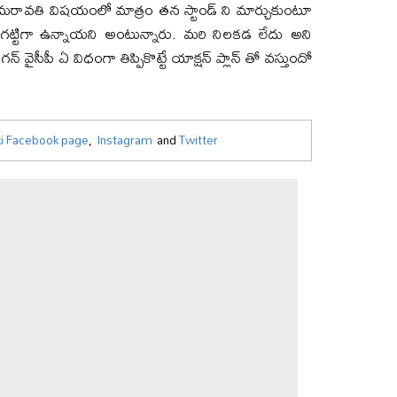
ావతి విషయంలో మాత్రం తన స్టాండ్ ని మార్చుకుంటూ
గట్టిగా ఉన్నాయని అంటున్నారు. మరి నిలకడ లేదు అని
న్ వైసీపీ ఏ విధంగా తిప్పికొట్టే యాక్షన్ ప్లాన్ తో వస్తుందో
i Facebook page
,
Instagram
and
Twitter