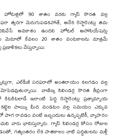
00 హోటళ్లలో 90 శాతం వరకు గ్యాస్ కొరత వల్ల
ఫరా త్వరగా మెరుగుపడకపోతే, అనేక రెస్టారెంట్లు తమ
నిలిపివేసే అవకాశం ఉందని హోటల్ అసోసియేషన్లు
ల కోసం మెనూలో కేవలం 20 శాతం వంటకాలను మాత్రమే
్రణాళికలు వేస్తున్నాయి.
్నట్లుగా, ఎల్‌పీజీ సరఫరాలో అంతరాయం కలగడం వల్ల
ోపెడవుతున్నాయి. వాణిజ్య సిలిండర్ల కొరత తీవ్రంగా
టకిటలాడే ఇలాంటి పెద్ద రెస్టారెంట్లు ప్రత్యామ్నాయ
. కట్టెల పొయ్యి మీద వండటం వల్ల సమయం ఎక్కువ
ంలో పొగ రావడం వంటి ఇబ్బందులు ఉన్నప్పటికీ, వ్యాపారం
ి వారు భావిస్తున్నారు. గ్యాస్ సిలిండర్ల కోసం రోజుల
రావడంతో, గత్యంతరం లేక పాతకాలం నాటి పద్ధతులను మళ్లీ