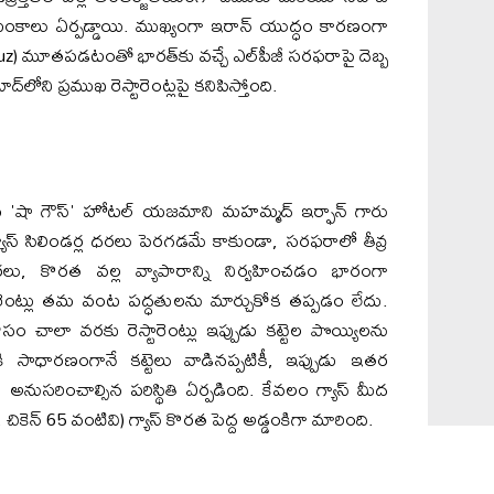
ంకాలు ఏర్పడ్డాయి. ముఖ్యంగా ఇరాన్ యుద్ధం కారణంగా
uz) మూతపడటంతో భారత్‌కు వచ్చే ఎల్‌పీజీ సరఫరాపై దెబ్బ
‌లోని ప్రముఖ రెస్టారెంట్లపై కనిపిస్తోంది.
ంచిన 'షా గౌస్' హోటల్ యజమాని మహమ్మద్ ఇర్ఫాన్ గారు
గ్యాస్ సిలిండర్ల ధరలు పెరగడమే కాకుండా, సరఫరాలో తీవ్ర
లు, కొరత వల్ల వ్యాపారాన్ని నిర్వహించడం భారంగా
ారెంట్లు తమ వంట పద్ధతులను మార్చుకోక తప్పడం లేదు.
ం చాలా వరకు రెస్టారెంట్లు ఇప్పుడు కట్టెల పొయ్యిలను
 సాధారణంగానే కట్టెలు వాడినప్పటికీ, ఇప్పుడు ఇతర
ుసరించాల్సిన పరిస్థితి ఏర్పడింది. కేవలం గ్యాస్ మీద
, చికెన్ 65 వంటివి) గ్యాస్ కొరత పెద్ద అడ్డంకిగా మారింది.