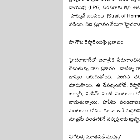
వాయువు (LPG) సరఫరాకు తీవ్ర ఆట
'హర్ముజ్ జలసంధి' (Strait of Horm
పడింది. దీని ప్రభావం నేరుగా హైదరాబాద్
షా గౌస్ రెస్టారెంట్‌పై ప్రభావం
హైదరాబాద్‌లో బిర్యానీకి పేరుగా
చెబుతున్న దాని ప్రకారం.. వాణిజ్య 
జాప్యం జరుగుతోంది. పెరిగిన ధర
మారుతోంది. ఈ నేపథ్యంలోనే, రెస్ట
బిర్యానీ, హలీమ్ వంటి వంటకాల కోస
వాడుతున్నాయి. హలీమ్ వండడానికి
వంటకాల కోసం కూడా ఇదే పద్ధతిని అన
మాత్రమే వండగలిగే వస్తువులకు (బ్రిస్టా
హోటళ్లు మూతపడే ముప్పు?