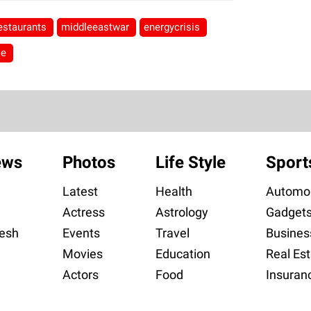
estaurants
middleeastwar
energycrisis
se
ews
Photos
Life Style
Sport
Latest
Health
Automob
Actress
Astrology
Gadget
esh
Events
Travel
Busines
Movies
Education
Real Est
Actors
Food
Insuran