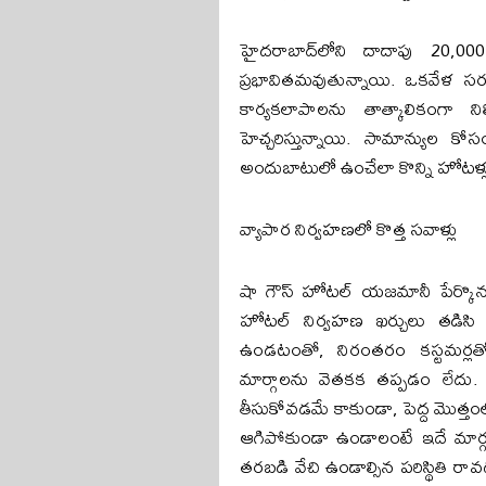
హైదరాబాద్‌లోని దాదాపు 20,0
ప్రభావితమవుతున్నాయి. ఒకవేళ సర
కార్యకలాపాలను తాత్కాలికంగా 
హెచ్చరిస్తున్నాయి. సామాన్యు
అందుబాటులో ఉంచేలా కొన్ని హోటళ్లు ప
వ్యాపార నిర్వహణలో కొత్త సవాళ్లు
షా గౌస్ హోటల్ యజమానీ పేర్కొన
హోటల్ నిర్వహణ ఖర్చులు తడిసి మ
ఉండటంతో, నిరంతరం కస్టమర్లతో కి
మార్గాలను వెతకక తప్పడం లేదు
తీసుకోవడమే కాకుండా, పెద్ద మొత్త
ఆగిపోకుండా ఉండాలంటే ఇదే మార్గమన
తరబడి వేచి ఉండాల్సిన పరిస్థితి 