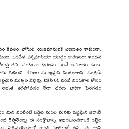
రభావం కేవలం హోటల్ యజమానులకే పరిమితం కాకుండా,
డనుంది. ఒకవేళ పశ్చిమాసియా యుద్ధం కారణంగా ఇంధన
హోటళ్లు తమ వంటకాల ధరలను పెంచే అవకాశం ఉంది.
నూను కుదించి, కేవలం ముఖ్యమైన వంటకాలను మాత్రమే
 ఇష్టమైన ముక్కల వేపుళ్లు, చికెన్ 65 వంటి వంటకాల కోసం
ి లభ్యత తగ్గిపోవడం లేదా ధరలు భారీగా పెరగడం
ావం మన వంటింటి బడ్జెట్ నుంచి మనకు ఇష్టమైన బిర్యానీ
 రెస్టారెంట్లు ఈ సంక్షోభాన్ని అధిగమించడానికి కట్టెల
యి. పశ్చిమాసియాలో శాంతి నెలకొంటే తప్ప, ఈ గ్యాస్