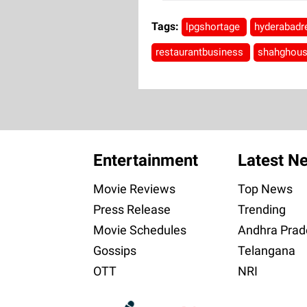
Tags:
lpgshortage
hyderabadr
restaurantbusiness
shahghou
Entertainment
Latest N
Movie Reviews
Top News
Press Release
Trending
Movie Schedules
Andhra Prad
Gossips
Telangana
OTT
NRI