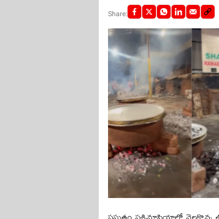
Share:
ప్రస్తుతం పశ్చిమాసియాలో నెలకొన