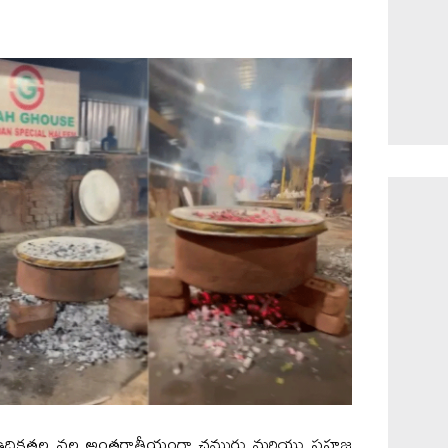
్న ఉద్రిక్తతల వల్ల అంతర్జాతీయంగా చమురు మరియు సహజ