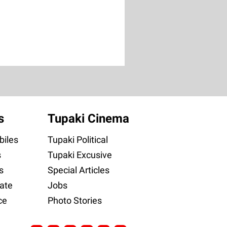
s
Tupaki Cinema
iles
Tupaki Political
s
Tupaki Excusive
s
Special Articles
ate
Jobs
ce
Photo Stories