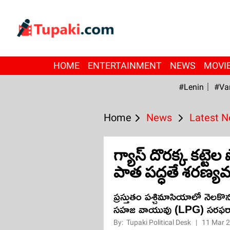
HOME
ENTERTAINMENT
NEWS
MOVI
#Lenin
#Va
Home
News
Latest 
గ్యాస్ దొరక్క కట్టెల 
పాత పద్ధతే శరణ్య
ప్రస్తుతం పశ్చిమాసియాలో నెలకొ
సహజ వాయువు (LPG) సరఫరాకు 
By:
Tupaki Political Desk
|
11 Mar 