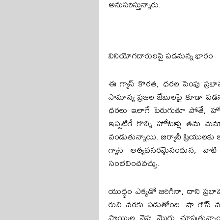
అనుసరిస్తున్నారు.
వినియోగదారులపై పడనున్న భారం
ఈ గ్యాస్ కొరత, ధరల పెంపు ప్
సామాన్య ప్రజల జేబులపై కూడా ప
ధరలు ఇలాగే పెరుగుతూ పోతే, 
ఇప్పటికే కొన్ని హోటళ్లు తమ మె
వండుతున్నాయి. బిర్యానీ ప్రియులకు
గ్యాస్ అత్యవసరమైనందున, వాట
సంభవించవచ్చు.
యుద్ధం ఎక్కడో జరిగినా, దాని ప్రభ
రుచి వరకు పడుతోంది. షా గౌస్ వంటి
పొయ్యిల వైపు మొగ్గు చూపుతున్నా