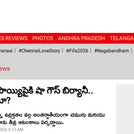
ES REVIEWS
PHOTOS
ANDHRA PRADESH
TELANG
ranasi
#ChennaiLoveStory
#fifa2026
#Nagabandham
News
పొయ్యిపైకి షా గౌస్ బిర్యానీ..
మా?
న్న ఉద్రిక్తతల వల్ల అంతర్జాతీయంగా చమురు మరియు
తీవ్ర ఆటంకాలు ఏర్పడ్డాయి.
2026 5:13 AM