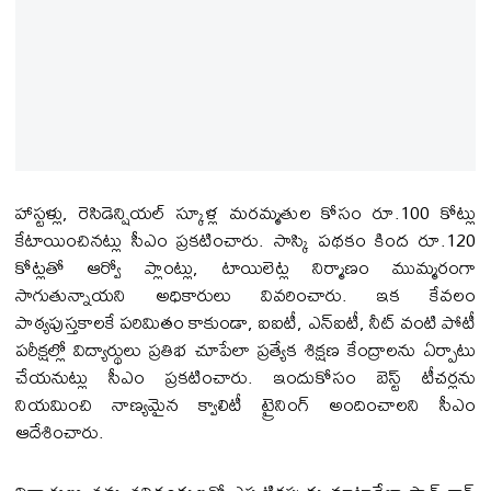
హాస్టళ్లు, రెసిడెన్షియల్ స్కూళ్ల మరమ్మతుల కోసం రూ.100 కోట్లు
కేటాయించినట్లు సీఎం ప్రకటించారు. సాస్కి పథకం కింద రూ.120
కోట్లతో ఆర్వో ప్లాంట్లు, టాయిలెట్ల నిర్మాణం ముమ్మరంగా
సాగుతున్నాయని అధికారులు వివరించారు. ఇక కేవలం
పాఠ్యపుస్తకాలకే పరిమితం కాకుండా, ఐఐటీ, ఎన్ఐటీ, నీట్ వంటి పోటీ
పరీక్షల్లో విద్యార్థులు ప్రతిభ చూపేలా ప్రత్యేక శిక్షణ కేంద్రాలను ఏర్పాటు
చేయనుట్లు సీఎం ప్రకటించారు. ఇందుకోసం బెస్ట్ టీచర్లను
నియమించి నాణ్యమైన క్వాలిటీ ట్రైనింగ్ అందించాలని సీఎం
ఆదేశించారు.