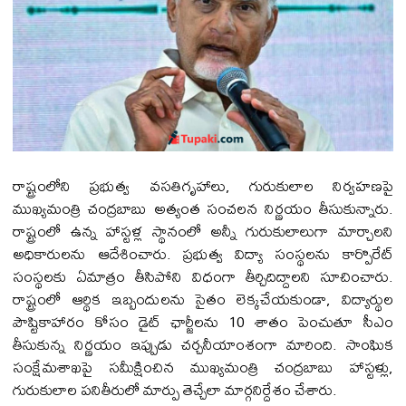
రాష్ట్రంలోని ప్రభుత్వ వసతిగృహాలు, గురుకులాల నిర్వహణపై
ముఖ్యమంత్రి చంద్రబాబు అత్యంత సంచలన నిర్ణయం తీసుకున్నారు.
రాష్ట్రంలో ఉన్న హాస్టళ్ల స్థానంలో అన్నీ గురుకులాలుగా మార్చాలని
అధికారులను ఆదేశించారు. ప్రభుత్వ విద్యా సంస్థలను కార్పొరేట్
సంస్థలకు ఏమాత్రం తీసిపోని విధంగా తీర్చిదిద్దాలని సూచించారు.
రాష్ట్రంలో ఆర్థిక ఇబ్బందులను సైతం లెక్కచేయకుండా, విద్యార్థుల
పౌష్టికాహారం కోసం డైట్ ఛార్జీలను 10 శాతం పెంచుతూ సీఎం
తీసుకున్న నిర్ణయం ఇప్పుడు చర్చనీయాంశంగా మారింది. సాంఘిక
సంక్షేమశాఖపై సమీక్షించిన ముఖ్యమంత్రి చంద్రబాబు హాస్టళ్లు,
గురుకులాల పనితీరులో మార్పు తెచ్చేలా మార్గనిర్దేశం చేశారు.