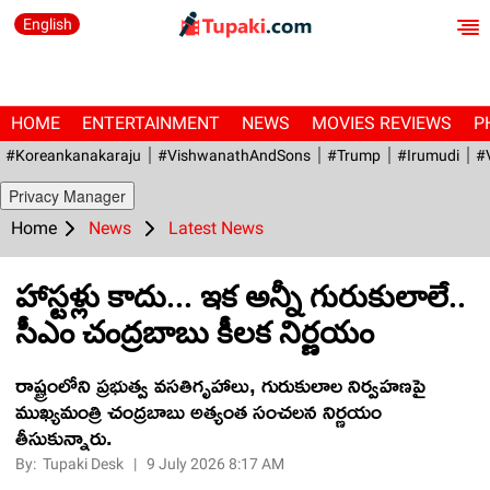
English
HOME
ENTERTAINMENT
NEWS
MOVIES REVIEWS
P
#Koreankanakaraju
#VishwanathAndSons
#Trump
#irumudi
#
Privacy Manager
Home
News
Latest News
హాస్టళ్లు కాదు... ఇక అన్నీ గురుకులాలే..
సీఎం చంద్రబాబు కీలక నిర్ణయం
రాష్ట్రంలోని ప్రభుత్వ వసతిగృహాలు, గురుకులాల నిర్వహణపై
ముఖ్యమంత్రి చంద్రబాబు అత్యంత సంచలన నిర్ణయం
తీసుకున్నారు.
By:
Tupaki Desk
|
9 July 2026 8:17 AM