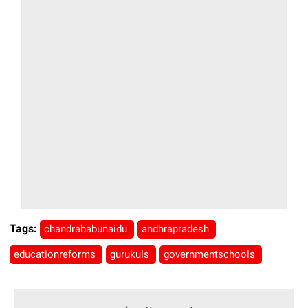
Tags:
chandrababunaidu
andhrapradesh
educationreforms
gurukuls
governmentschools