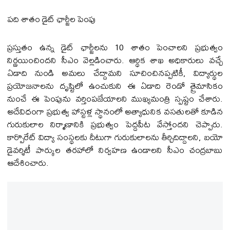
పది శాతం డైట్ ఛార్జీల పెంపు
ప్రస్తుతం ఉన్న డైట్ ఛార్జీలను 10 శాతం పెంచాలని ప్రభుత్వం
నిర్ణయించిందని సీఎం వెల్లడించారు. ఆర్థిక శాఖ అధికారులు వచ్చే
ఏడాది నుండి అమలు చేద్దామని సూచించినప్పటికీ, విద్యార్థుల
ప్రయోజనాలను దృష్టిలో ఉంచుకుని ఈ ఏడాది రెండో త్రైమాసికం
నుంచే ఈ పెంపును వర్తింపజేయాలని ముఖ్యమంత్రి స్పష్టం చేశారు.
అదేవిధంగా ప్రభుత్వ హాస్టళ్ల స్థానంలో అత్యాధునిక వసతులతో కూడిన
గురుకులాల నిర్మాణానికి ప్రభుత్వం పెద్దపీట వేస్తోందని చెప్పారు.
కార్పొరేట్ విద్యా సంస్థలకు దీటుగా గురుకులాలను తీర్చిదిద్దాలని, బయో
డైవర్శిటీ పార్కుల తరహాలో నిర్వహణ ఉండాలని సీఎం చంద్రబాబు
ఆదేశించారు.