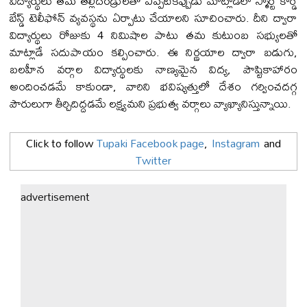
విద్యార్థులు తమ తల్లిదండ్రులతో ఎప్పటికప్పుడు మాట్లాడేలా స్మార్ట్ కార్డ్
బేస్డ్ టెలీఫోన్ వ్యవస్థను ఏర్పాటు చేయాలని సూచించారు. దీని ద్వారా
విద్యార్థులు రోజుకు 4 నిమిషాల పాటు తమ కుటుంబ సభ్యులతో
మాట్లాడే సదుపాయం కల్పించారు. ఈ నిర్ణయాల ద్వారా బడుగు,
బలహీన వర్గాల విద్యార్థులకు నాణ్యమైన విద్య, పౌష్టికాహారం
అందించడమే కాకుండా, వారిని భవిష్యత్తులో దేశం గర్వించదగ్గ
పౌరులుగా తీర్చిదిద్దడమే లక్ష్యమని ప్రభుత్వ వర్గాలు వ్యాఖ్యానిస్తున్నాయి.
Click to follow
Tupaki Facebook page
,
Instagram
and
Twitter
advertisement