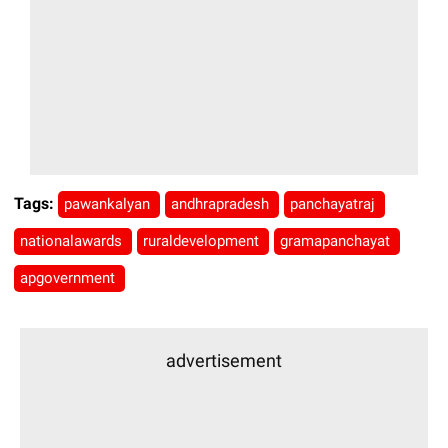
Tags:
pawankalyan
andhrapradesh
panchayatraj
nationalawards
ruraldevelopment
gramapanchayat
apgovernment
advertisement