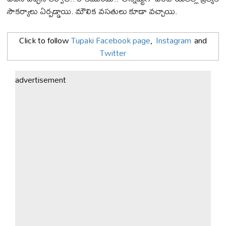
సౌక‌ర్యాలు ఏర్ప‌డ్డాయి. మౌలిక వ‌స‌తులు కూడా వ‌చ్చాయి.
Click to follow
Tupaki Facebook page
,
Instagram
and
Twitter
advertisement