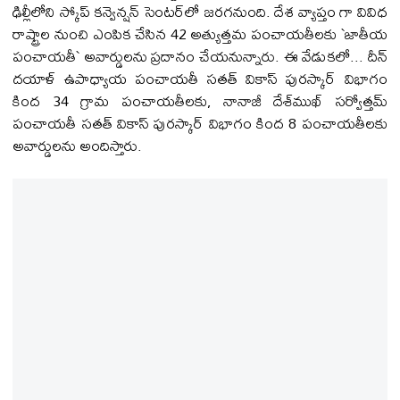
ఢిల్లీలోని స్కోప్ కన్వెన్షన్ సెంటర్‌లో జరగనుంది. దేశ వ్యాప్తం గా వివిధ
రాష్ట్రాల నుంచి ఎంపిక చేసిన‌ 42 అత్యుత్తమ పంచాయతీలకు `జాతీయ
పంచాయ‌తీ` అవార్డులను ప్రదానం చేయనున్నారు. ఈ వేడుకలో... దీన్
దయాళ్ ఉపాధ్యాయ పంచాయతీ సతత్ వికాస్ పురస్కార్ విభాగం
కింద 34 గ్రామ పంచాయతీలకు, నానాజీ దేశ్‌ముఖ్ సర్వోత్తమ్
పంచాయతీ సతత్ వికాస్ పురస్కార్ విభాగం కింద 8 పంచాయతీలకు
అవార్డులను అందిస్తారు.