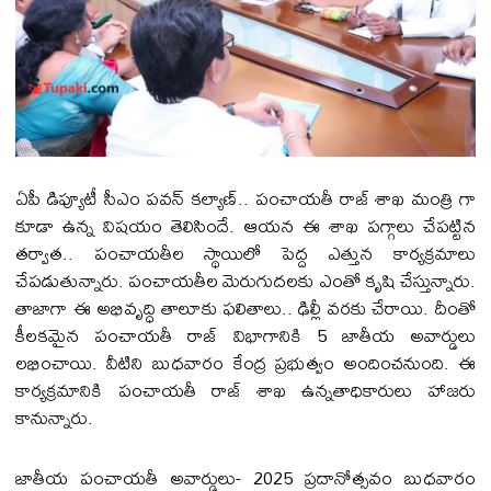
ఏపీ డిప్యూటీ సీఎం ప‌వ‌న్ క‌ల్యాణ్‌.. పంచాయ‌తీ రాజ్ శాఖ మంత్రి గా
కూడా ఉన్న విష‌యం తెలిసిందే. ఆయన ఈ శాఖ ప‌గ్గాలు చేప‌ట్టిన
త‌ర్వాత‌.. పంచాయ‌తీల‌ స్థాయిలో పెద్ద ఎత్తున కార్య‌క్ర‌మాలు
చేప‌డుతున్నారు. పంచాయ‌తీల మెరుగుద‌ల‌కు ఎంతో కృషి చేస్తున్నారు.
తాజాగా ఈ అభివృద్ధి తాలూకు ఫ‌లితాలు.. ఢిల్లీ వ‌ర‌కు చేరాయి. దీంతో
కీల‌క‌మైన పంచాయ‌తీ రాజ్ విభాగానికి 5 జాతీయ అవార్డులు
ల‌భించాయి. వీటిని బుధ‌వారం కేంద్ర ప్ర‌భుత్వం అందించ‌నుంది. ఈ
కార్య‌క్ర‌మానికి పంచాయ‌తీ రాజ్ శాఖ ఉన్నతాధికారులు హాజ‌రు
కానున్నారు.
జాతీయ పంచాయతీ అవార్డులు- 2025 ప్రదానోత్సవం బుధ‌వారం