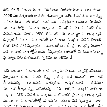
వీటి లో 5 పంచాయ‌తీలు ఏపీనుంచి ఎంపిక‌య్యాయి. అవి కూడా..
2025 సంవత్స‌రానికి కావ‌డం గ‌మ‌నార్హం. మౌలిక వ‌స‌తుల అభివృద్ధి,
ర‌హ‌దారులు, జ‌ల్ జీవ‌న్ మిష‌న్‌ను స‌మ‌గ్రంగా అమ‌లు చేయ‌డం,
పంచాయ‌తీల్లో భ‌వ‌నాల నిర్మాణం.. మెరుగైన పాల‌న వంటి కీల‌క
విష‌యాల‌ను ప‌రిగ‌ణ‌న‌లోకి తీసుకుని ఈ అవార్డుల‌ను ఇస్తున్నారు.
డిప్యూటీ సీఎంగా.. పంచాయ‌తీ రాజ్ శాఖ మంత్రిగా ప‌వ‌న్ క‌ల్యాణ్‌..
కీల‌క రోల్ పోషిస్తున్నారు. పంచాయ‌తీల‌కు కేంద్రం ఇస్తున్న నిధుల‌ను
నేరుగా వాటి ఖాతాల్లోనే జ‌మ చేస్తున్నారు. గ‌తంలో ఈ నిధుల‌ను రాష్ట్ర
ప్ర‌భుత్వం వినియోగించుకున్న విష‌యం తెలిసిందే.
అదే విధంగా పంచాయ‌తీ రాజ్ కార్య‌కలాపాల‌ను పర్య‌వేక్షించేందుకు
ప్ర‌త్యేకంగా కేర‌ళ నుంచి కృష్ణ చైత‌న్య అనే ఐఏఎస్ అధికారిని
తీసుకువ‌చ్చి.. ఆయ‌న‌కు బాధ్య‌త‌లు అప్ప‌గించారు. త‌ర‌చుగా
పంచాయ‌తీల‌పై దృష్ట పెడుతున్న ప‌వ‌న్‌.. ఇక్క‌డ మెరుగైన సౌక‌ర్యాల
క‌ల్ప‌న‌.. మౌలిక వ‌స‌తుల ఏర్పాటు వంటివాటికి ప్రాధాన్యం ఇస్తున్నారు.
ముఖ్యంగా పంచాయ‌తీల్లో పాల‌న‌ను మెరుగు ప‌రుస్తున్నారు. ఇలా..
ప‌వ‌న్ వ‌చ్చిన త‌ర్వాత‌.. రాక‌ముందు.. అన్న‌ట్టుగా పంచాయ‌తీల్లో ప్ర‌త్యేక