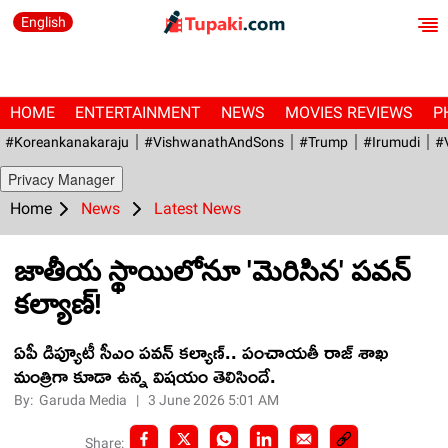
English
HOME
ENTERTAINMENT
NEWS
MOVIES REVIEWS
P
#Koreankanakaraju
#VishwanathAndSons
#Trump
#irumudi
#
Privacy Manager
Home
News
Latest News
జాతీయ స్థాయిలోనూ 'మెరిసిన' ప‌వ‌న్
క‌ల్యాణ్‌!
ఏపీ డిప్యూటీ సీఎం ప‌వ‌న్ క‌ల్యాణ్‌.. పంచాయ‌తీ రాజ్ శాఖ
మంత్రిగా కూడా ఉన్న విష‌యం తెలిసిందే.
By:
Garuda Media
|
3 June 2026 5:01 AM
Share: