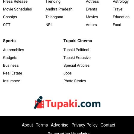
Press Release
Trending
Actress
Astrology
Movie Schedules
Andhra Pradesh
Events
Travel
Gossips
Telangana
Movies
Education
OTT
NRI
Actors
Food
Sports
Tupaki Cinema
Automobiles
Tupaki Political
Gadgets
Tupaki Excusive
Business
Special Articles
Real Estate
Jobs
Insurance
Photo Stories
About
Terms
Advertise
Privacy Policy
Contact
Powered by
Hocalwire