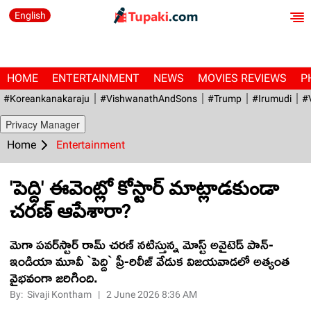
English
HOME
ENTERTAINMENT
NEWS
MOVIES REVIEWS
P
#Koreankanakaraju
#VishwanathAndSons
#Trump
#irumudi
#
Privacy Manager
Home
Entertainment
'పెద్ది' ఈవెంట్లో కోస్టార్ మాట్లాడ‌కుండా
చ‌ర‌ణ్ ఆపేశారా?
మెగా పవర్‌స్టార్ రామ్ చరణ్ నటిస్తున్న మోస్ట్ అవైటెడ్ పాన్-
ఇండియా మూవీ `పెద్ది` ప్రీ-రిలీజ్ వేడుక విజయవాడలో అత్యంత
వైభవంగా జరిగింది.
By:
Sivaji Kontham
|
2 June 2026 8:36 AM