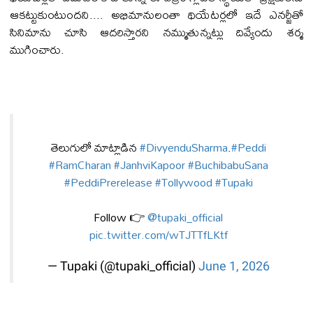
ఆకట్టుకుంటుందని.... అభిమానులంతా థియేటర్లలో ఇదే ఎనర్జీతో
సినిమాను చూసి ఆదరిస్తారని నమ్ముతున్నట్లు దివ్యేందు శర్మ
ముగించారు.
తెలుగులో మాట్లాడిన
#DivyenduSharma
.
#Peddi
#RamCharan
#JanhviKapoor
#BuchibabuSana
#PeddiPrerelease
#Tollywood
#Tupaki
Follow 👉
@tupaki_official
pic.twitter.com/wTJTTfLKtf
— Tupaki (@tupaki_official)
June 1, 2026