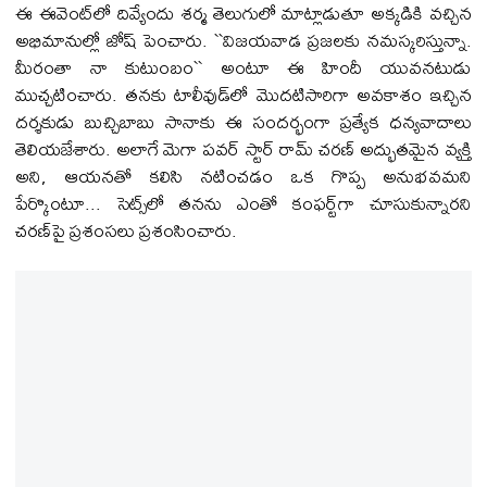
ఈ ఈవెంట్‌లో దివ్యేందు శర్మ తెలుగులో మాట్లాడుతూ అక్కడికి వచ్చిన
అభిమానుల్లో జోష్ పెంచారు. ``విజయవాడ ప్రజలకు నమస్కరిస్తున్నా.
మీరంతా నా కుటుంబం`` అంటూ ఈ హిందీ యువ‌న‌టుడు
ముచ్చటించారు. తనకు టాలీవుడ్‌లో మొదటిసారిగా అవకాశం ఇచ్చిన
దర్శకుడు బుచ్చిబాబు సానాకు ఈ సందర్భంగా ప్రత్యేక ధన్యవాదాలు
తెలియజేశారు. అలాగే మెగా పవర్ స్టార్ రామ్ చరణ్ అద్భుతమైన వ్యక్తి
అని, ఆయనతో కలిసి నటించడం ఒక గొప్ప అనుభవమని
పేర్కొంటూ... సెట్స్‌లో తనను ఎంతో కంఫర్ట్‌గా చూసుకున్నారని
చరణ్‌పై ప్రశంసలు ప్ర‌శంసించారు.