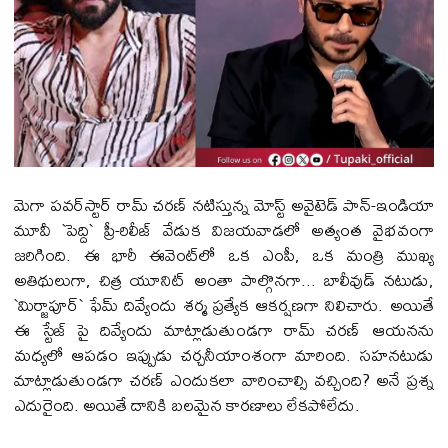
మెగా పవర్‌స్టార్ రామ్ చరణ్ నటిస్తున్న మోస్ట్ అవైటెడ్ పాన్-ఇండియా
మూవీ `పెద్ది` ప్రీ-రిలీజ్ వేడుక విజయవాడలో అత్యంత వైభవంగా
జరిగింది. ఈ భారీ ఈవెంట్‌లో ఒక ఎంపీ, ఒక మంత్రి ముఖ్య
అతిథులుగా, చిత్ర యూనిట్ అంతా పాల్గొనగా... బాలీవుడ్ నటుడు,
`మిర్జాపూర్` ఫేమ్ దివ్యేందు శర్మ ప్రత్యేక ఆకర్షణగా నిలిచారు. అయితే
ఈ స్టేజ్ పై దివ్యేందు మాట్లాడుతుండగా రామ్ చరణ్ ఆయనను
మధ్యలో ఆపడం ఇప్పుడు చర్చనీయాంశంగా మారింది. సహనటుడు
మాట్లాడుతుండగా చరణ్ ఎందుకలా వారించాల్సి వచ్చింది? అనే ప్ర‌శ్న
ఎదురైంది. అయితే దానికి బ‌ల‌మైన‌ కార‌ణాలు లేక‌పోలేదు.