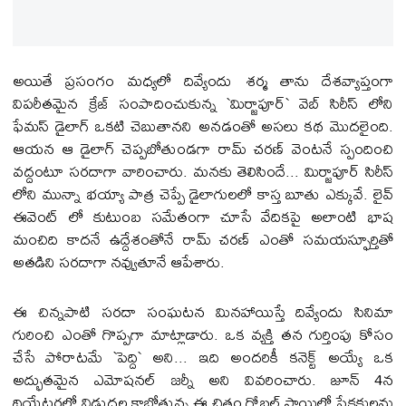
అయితే ప్రసంగం మధ్యలో దివ్యేందు శర్మ తాను దేశవ్యాప్తంగా
విపరీతమైన క్రేజ్ సంపాదించుకున్న `మిర్జాపూర్` వెబ్ సిరీస్ లోని
ఫేమస్ డైలాగ్ ఒకటి చెబుతానని అనడంతో అసలు కథ మొదలైంది.
ఆయన ఆ డైలాగ్ చెప్పబోతుండగా రామ్ చరణ్ వెంటనే స్పందించి
వద్దంటూ సరదాగా వారించారు. మనకు తెలిసిందే... మిర్జాపూర్ సిరీస్
లోని మున్నా భయ్యా పాత్ర చెప్పే డైలాగులలో కాస్త బూతు ఎక్కువే. లైవ్
ఈవెంట్ లో కుటుంబ సమేతంగా చూసే వేదికపై అలాంటి భాష
మంచిది కాదనే ఉద్దేశంతోనే రామ్ చరణ్ ఎంతో సమయస్ఫూర్తితో
అత‌డిని సరదాగా నవ్వుతూనే ఆపేశారు.
ఈ చిన్నపాటి సరదా సంఘటన మినహాయిస్తే దివ్యేందు సినిమా
గురించి ఎంతో గొప్పగా మాట్లాడారు. ఒక వ్యక్తి తన గుర్తింపు కోసం
చేసే పోరాటమే `పెద్ది` అని... ఇది అందరికీ కనెక్ట్ అయ్యే ఒక
అద్భుతమైన ఎమోషనల్ జర్నీ అని వివరించారు. జూన్ 4న
థియేటర్లలో విడుదల కాబోతున్న ఈ చిత్రం గ్లోబల్ స్థాయిలో ప్రేక్షకులను