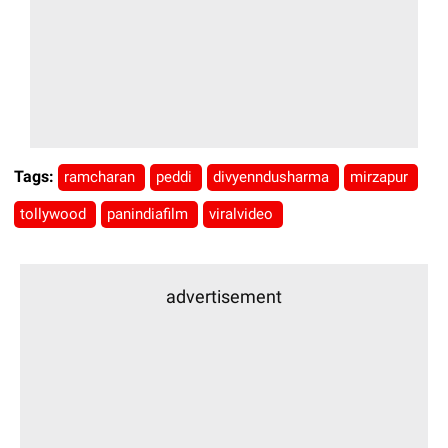
Tags:
ramcharan
peddi
divyenndusharma
mirzapur
tollywood
panindiafilm
viralvideo
advertisement