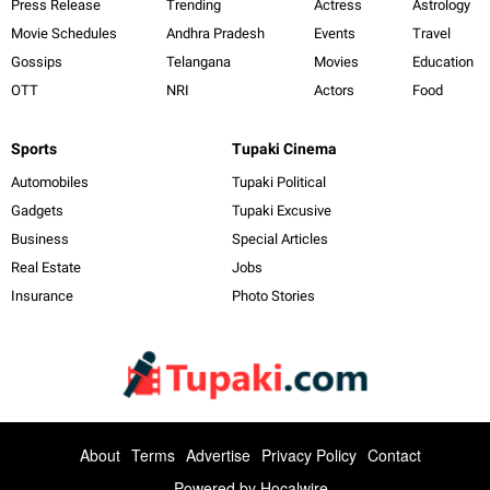
Press Release
Trending
Actress
Astrology
Movie Schedules
Andhra Pradesh
Events
Travel
Gossips
Telangana
Movies
Education
OTT
NRI
Actors
Food
Sports
Tupaki Cinema
Automobiles
Tupaki Political
Gadgets
Tupaki Excusive
Business
Special Articles
Real Estate
Jobs
Insurance
Photo Stories
About
Terms
Advertise
Privacy Policy
Contact
Powered by
Hocalwire