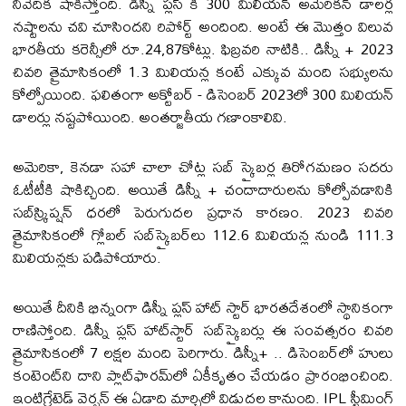
నివేదిక షాకిస్తోంది. డిస్నీ ప్ల‌స్ కి 300 మిలియన్ అమెరిక‌న్ డాల‌ర్ల‌
నష్టాలను చ‌వి చూసింద‌ని రిపోర్ట్ అందింది. అంటే ఈ మొత్తం విలువ
భార‌తీయ క‌రెన్సీలో రూ.24,87కోట్లు. ఫిబ్ర‌వ‌రి నాటికి.. డిస్నీ + 2023
చివరి త్రైమాసికంలో 1.3 మిలియన్ల కంటే ఎక్కువ మంది సభ్యులను
కోల్పోయింది. ఫలితంగా అక్టోబర్ - డిసెంబర్ 2023లో 300 మిలియన్
డాల‌ర్లు నష్టపోయింది. అంతర్జాతీయ గ‌ణాంకాలివి.
అమెరికా, కెనడా సహా చాలా చోట్ల స‌బ్ స్క్రైబ‌ర్ల తిరోగ‌మ‌ణం స‌ద‌రు
ఓటీటీకి షాకిచ్చింది. అయితే డిస్నీ + చందాదారులను కోల్పోవడానికి
సబ్‌స్క్రిప్షన్ ధరలో పెరుగుదల ప్రధాన కారణం. 2023 చివరి
త్రైమాసికంలో గ్లోబల్ సబ్‌స్క్రైబర్‌లు 112.6 మిలియన్ల నుండి 111.3
మిలియన్లకు పడిపోయారు.
అయితే దీనికి భిన్నంగా డిస్నీ ప్ల‌స్ హాట్ స్టార్ భార‌త‌దేశంలో స్థానికంగా
రాణిస్తోంది. డిస్నీ ప్లస్ హాట్‌స్టార్ సబ్‌స్క్రైబర్లు ఈ సంవత్సరం చివరి
త్రైమాసికంలో 7 లక్షల మంది పెరిగారు. డిస్నీ+ .. డిసెంబర్‌లో హులు
కంటెంట్‌ని దాని ప్లాట్‌ఫారమ్‌లో ఏకీకృతం చేయడం ప్రారంభించింది.
ఇంటిగ్రేటెడ్ వెర్షన్ ఈ ఏడాది మార్చిలో విడుదల కానుంది. IPL స్ట్రీమింగ్