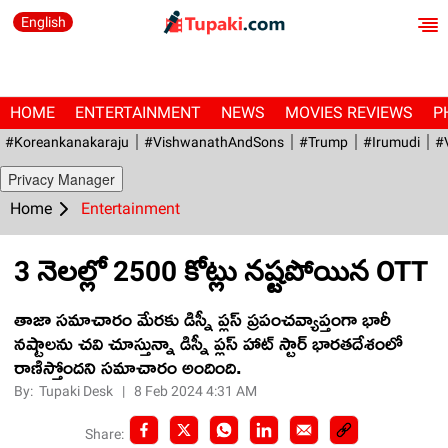
English
HOME
ENTERTAINMENT
NEWS
MOVIES REVIEWS
P
#Koreankanakaraju
#VishwanathAndSons
#Trump
#irumudi
#
Privacy Manager
Home
Entertainment
3 నెల‌ల్లో 2500 కోట్లు న‌ష్ట‌పోయిన OTT
తాజా స‌మాచారం మేర‌కు డిస్నీ ప్ల‌స్ ప్ర‌పంచ‌వ్యాప్తంగా భారీ
న‌ష్టాల‌ను చ‌వి చూస్తున్నా డిస్నీ ప్ల‌స్ హాట్ స్టార్ భార‌త‌దేశంలో
రాణిస్తోంద‌ని స‌మాచారం అందింది.
By:
Tupaki Desk
|
8 Feb 2024 4:31 AM
Share: