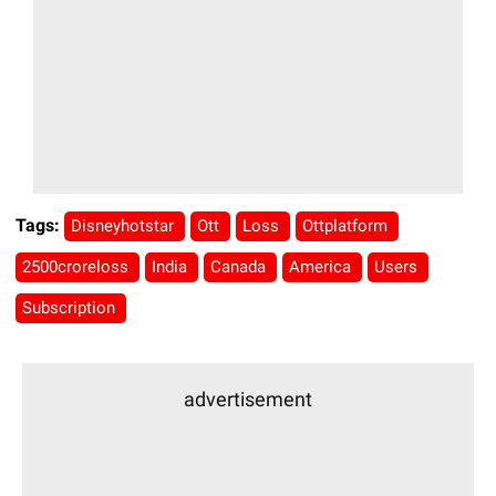
Tags:
Disneyhotstar
Ott
Loss
Ottplatform
2500croreloss
India
Canada
America
Users
Subscription
advertisement