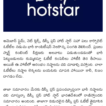
అమెజాన్ ప్రైమ్, నెట్ ఫ్లిక్స్, డిస్నీ ప్ల‌స్ హాట్ స్టార్ స‌హా ప‌లు కార్పొరెట్
ఓటీటీల న‌డుమ భారీ కాంపిటీష‌న్ నెల‌కొన్న సంగ‌తి తెలిసిందే. ప్ర‌జ‌లు
స్మార్ట్ కంటెంట్ వీక్ష‌ణ‌కు అల‌వాటు ప‌డుతుండ‌డంతో భారీ
పెట్టుబ‌డుల‌ను కుమ్మ‌రిస్తూ ఓటీటీ కంపెనీలు పోటీకి తెర తీసాయి.
అయితే ఈ పోటీలో ఆరంభం న‌ష్టాల‌ను చ‌వి చూడాల్సి వ‌స్తోంది. చాలా
ఓటీటీలు న‌ష్టాల లెక్క‌ల‌ను బ‌య‌ట‌కు చూప‌క పోయినా కానీ, నిజం
దాగ‌డం లేదు.
తాజా స‌మాచారం మేర‌కు డిస్నీ ప్ల‌స్ ప్ర‌పంచ‌వ్యాప్తంగా భారీ న‌ష్టాల‌ను
చ‌వి చూస్తున్నా డిస్నీ ప్ల‌స్ హాట్ స్టార్ భార‌త‌దేశంలో రాణిస్తోంద‌ని
స‌మాచారం అందింది. తాజాగా విడుద‌లైన‌ డిస్నీ ప్ల‌స్ ఓటీటీ త్రైమాసిక