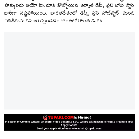
హక్కులను జియో సినిమాకి కోల్పోయిన తర్వాత డిస్నీ ప్ల‌స్ హాట్ స్టార్
భారీగా నష్టపోయింది. భారతదేశంలో డిస్నీ ప్లస్ హాట్‌స్టార్ మంచి
పనితీరును కనబరుస్తుండ‌డం కొంత‌లో కొంత ఊర‌ట‌.