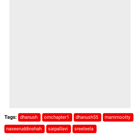
Tags:
dhanush
omchapter1
dhanush55
mammootty
naseeruddinshah
saipallavi
sreeleela