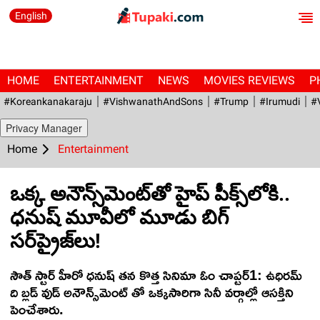
English
HOME
ENTERTAINMENT
NEWS
MOVIES REVIEWS
P
#Koreankanakaraju
#VishwanathAndSons
#Trump
#irumudi
#
Privacy Manager
Home
Entertainment
ఒక్క అనౌన్స్‌మెంట్‌తో హైప్ పీక్స్‌లోకి..
ధనుష్ మూవీలో మూడు బిగ్
సర్‌ప్రైజ్‌లు!
సౌత్ స్టార్ హీరో ధనుష్ తన కొత్త సినిమా ఓం చాప్ట‌ర్1: ఉధిర‌మ్
ది బ్ల‌డ్ వుడ్ అనౌన్స్‌మెంట్ తో ఒక్కసారిగా సినీ వర్గాల్లో ఆసక్తిని
పెంచేశారు.