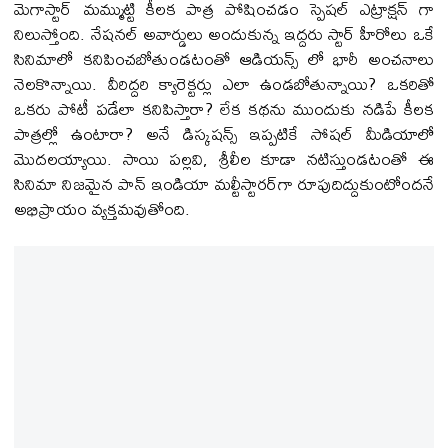
మెగాస్టార్ మమ్ముట్టి కీలక పాత్ర పోషించడం స్పెష‌ల్ ఎట్రాక్ష‌న్ గా
నిలుస్తోంది. నేష‌న‌ల్ అవార్డులు అందుకున్న ఇద్దరు స్టార్ హీరోలు ఒకే
సినిమాలో కనిపించబోతుండటంతో ఆడియ‌న్స్ లో భారీ అంచనాలు
నెలకొన్నాయి. వీరిద్దరి క్యారెక్ట‌ర్లు ఎలా ఉండబోతున్నాయి? ఒకరితో
ఒకరు పోటీ ప‌డేలా కనిపిస్తారా? లేక కథను ముందుకు నడిపే కీలక
పాత్రల్లో ఉంటారా? అనే డిస్క‌ష‌న్స్ ఇప్పటికే సోషల్ మీడియాలో
మొదలయ్యాయి. సాయి పల్లవి, శ్రీలీల కూడా నటిస్తుండటంతో ఈ
సినిమా నిజమైన పాన్ ఇండియా మల్టీస్టారర్‌గా రూపుదిద్దుకుంటోందనే
అభిప్రాయం వ్యక్తమవుతోంది.