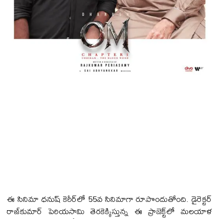
ఈ సినిమా ధనుష్ కెరీర్‌లో 55వ సినిమాగా రూపొందుతోంది. డైరెక్ట‌ర్
రాజ్‌కుమార్ పెరియసామి తెరకెక్కిస్తున్న ఈ ప్రాజెక్ట్‌లో మలయాళ