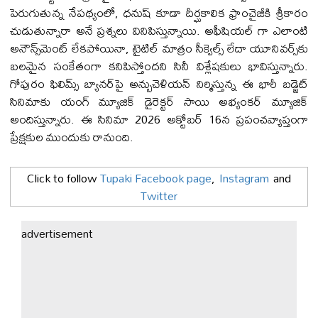
పెరుగుతున్న నేపథ్యంలో, ధనుష్ కూడా దీర్ఘకాలిక ఫ్రాంచైజీకి శ్రీకారం
చుడుతున్నారా అనే ప్రశ్నలు వినిపిస్తున్నాయి. అఫీషియ‌ల్ గా ఎలాంటి
అనౌన్స్‌మెంట్ లేకపోయినా, టైటిల్ మాత్రం సీక్వెల్స్ లేదా యూనివర్స్‌కు
బలమైన సంకేతంగా కనిపిస్తోందని సినీ విశ్లేషకులు భావిస్తున్నారు.
గోపురం ఫిలిమ్స్ బ్యానర్‌పై అన్బుచెళియన్ నిర్మిస్తున్న ఈ భారీ బడ్జెట్
సినిమాకు యంగ్ మ్యూజిక్ డైరెక్ట‌ర్ సాయి అభ్యంకర్ మ్యూజిక్
అందిస్తున్నారు. ఈ సినిమా 2026 అక్టోబర్ 16న ప్రపంచవ్యాప్తంగా
ప్రేక్ష‌కుల ముందుకు రానుంది.
Click to follow
Tupaki Facebook page
,
Instagram
and
Twitter
advertisement