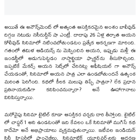
అయితే ఈ అనౌన్స్‌మెంట్ లో అత్యంత ఆసక్తికరమైన అంశం బాలీవుడ్
దిగ్గజ నటుడు నసీరుద్దీన్ షా ఎంట్రీ. దాదాపు 26 ఏళ్ల తర్వాత ఆయన
కోలీవుడ్ సినిమాలో నటించబోతుండటం ప్రత్యేక ఆకర్షణగా మారింది.
గతంలో తమిళ ఆడియ‌న్స్ ను మెప్పించిన ఆయన, ఇప్పుడు మళ్లీ ఈ
ఇండస్ట్రీలో అడుగుపెట్టడం నాస్టాల్జియా ఫ్యాక్టర్‌ను తీసుకొచ్చింది.
ఇప్పటికే మేక‌ర్స్ ఆయన సెట్స్‌లో చేరినట్లు అఫీషియ‌ల్ గా అనౌన్స్
చేయ‌డంతో, సినిమాలో ఆయన పాత్ర ఎలా ఉండబోతుందనే ఉత్కంఠ
మరింత పెరిగింది. కథలో కీలక మలుపు తిప్పే పాత్రనా? లేక ప్రధాన
ప్రతినాయకుడిగా కనిపించనున్నారా? అనే ఊహాగానాలు
వినిపిస్తున్నాయి.
మరోవైపు సినిమా టైటిల్ కూడా ఆసక్తికర చర్చకు దారి తీస్తోంది. టైటిల్
లో చాప్టర్1 అని ఉండ‌టంతో ఇది కేవలం ఒకే సినిమాతో ముగిసే కథ
కాదేమో అనే అభిప్రాయాలు వ్యక్తమవుతున్నాయి. ఇటీవల ఇండియ‌న్
సినీ హిస్ట‌రీలో ఫ్రాంచైజీలు, సినిమాటిక్ యూనివర్స్‌లకు ఆద‌ర‌ణ‌