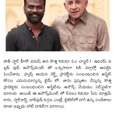
సౌత్ స్టార్ హీరో ధనుష్ తన కొత్త సినిమా ఓం చాప్ట‌ర్1: ఉధిర‌మ్ ది
బ్ల‌డ్ వుడ్ అనౌన్స్‌మెంట్ తో ఒక్కసారిగా సినీ వర్గాల్లో ఆసక్తిని
పెంచేశారు. ఫ్యాన్స్ ఆయన నెక్ట్స్ ప్రాజెక్ట్‌కు సంబంధించిన అప్డేట్
కోసం ఎదురుచూస్తున్న టైమ్ లో, తాను ప్ర‌స్తుతం చేస్తున్న కొత్త
ప్రాజెక్టుకు సంబంధించిన అప్డేట్‌ను అనౌన్స్ చేయ‌డం సర్‌ప్రైజ్‌గా
మారింది. అయితే ఈ అనౌన్స్‌మెంట్ లో కేవలం సినిమా పేరు మాత్రమే
కాదు, స్టార్‌కాస్ట్, బాలీవుడ్ దిగ్గజ ఎంట్రీ, టైటిల్‌లో దాగి ఉన్న సంకేతాలు
కూడా ఇప్పుడు హాట్ టాపిక్‌గా మారాయి.