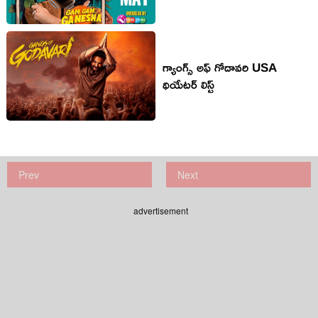
గ్యాంగ్స్ అఫ్ గోదావరి USA
థియేటర్ లిస్ట్
Prev
Next
advertisement