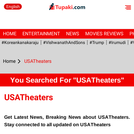
English
HOME
ENTERTAINMENT
NEWS
MOVIES REVIEWS
P
#Koreankanakaraju
#VishwanathAndSons
#Trump
#irumudi
#
Home
USATheaters
You Searched For "USATheaters"
USATheaters
Get Latest News, Breaking News about USATheaters.
Stay connected to all updated on USATheaters