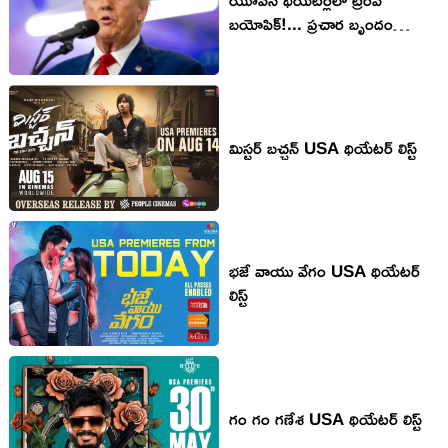
బయోపిక్!... ప్రచార బృందం
విమర్శలు!
మిస్టర్ బచ్చన్ USA థియేటర్ లిస్ట్
భజే వాయు వేగం USA థియేటర్
లిస్ట్
గం గం గణేశ USA థియేటర్ లిస్ట్