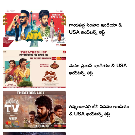
గాయపడ్డ సింహం ఇండియా &
USA థియేటర్స్ లిస్ట్
పాపం ప్రతాప్ ఇండియా & USA
థియేటర్స్ లిస్ట్
తిమ్మరాజుపల్లి టీవీ సినిమా ఇండియా
& USA థియేటర్స్ లిస్ట్