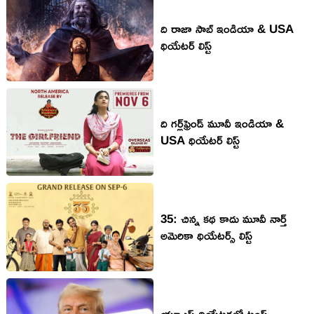
ది రాజా సాబ్ ఇండియా & USA
థియేటర్ లిస్ట్
ది గర్ల్‌ఫ్రెండ్ మూవీ ఇండియా &
USA థియేటర్ లిస్ట్
35: చిన్న కథ కాదు మూవీ నార్త్
అమెరికా థియేటర్స్ లిస్ట్
యూఎస్ థియేటర్లలో ట్రంప్