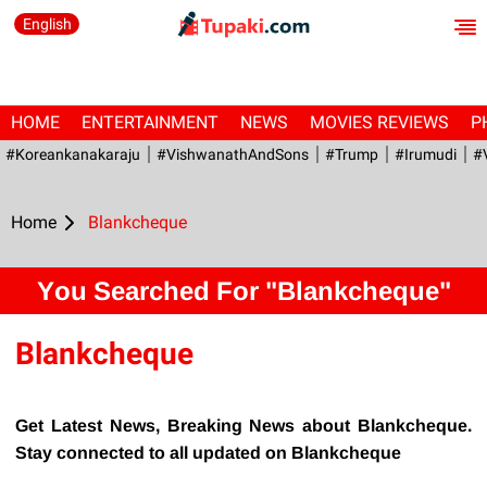
English
HOME
ENTERTAINMENT
NEWS
MOVIES REVIEWS
P
#Koreankanakaraju
#VishwanathAndSons
#Trump
#irumudi
#
Home
Blankcheque
You Searched For "Blankcheque"
Blankcheque
Get Latest News, Breaking News about Blankcheque.
Stay connected to all updated on Blankcheque