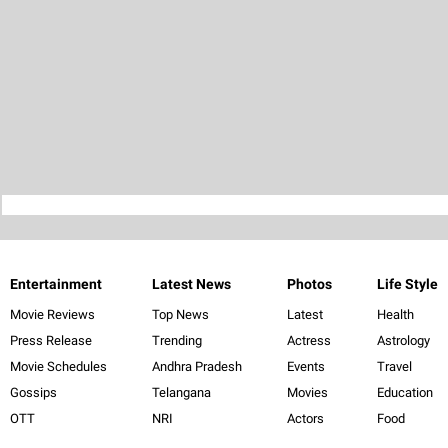
Entertainment
Latest News
Photos
Life Style
Movie Reviews
Top News
Latest
Health
Press Release
Trending
Actress
Astrology
Movie Schedules
Andhra Pradesh
Events
Travel
Gossips
Telangana
Movies
Education
OTT
NRI
Actors
Food