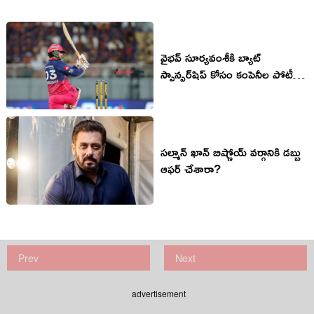
వైభవ్ సూర్యవంశీకి బ్యాట్
స్పాన్సర్‌షిప్ కోసం కంపెనీల పోటీ..
‘బ్లాంక్ చెక్’ ఆఫర్!
సల్మాన్ ఖాన్ బిష్ణోయ్ వర్గానికి డబ్బు
ఆఫర్ చేశారా?
Prev
Next
advertisement