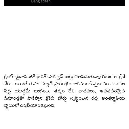
క్రికెట్ మైదానంలో భారత్-పాకిస్తాన్ జట్లు తలపడుతున్నాయంటే ఆ క్రేజే
వేరు. అయితే ఈసారి మ్యాచ్ ప్రారంభం కాకముందే మైదానం వెలుపల
పెద్ద యుద్ధమే జరిగింది. తర్కం లేని వాదనలు, అనవసరమైన
డిమాండ్లతో పాకిస్తాన్ క్రికెట్ బోర్డు సృష్టించిన రచ్చ అంతర్జాతీయ
స్థాయిలో చర్చనీయాంశమైంది.