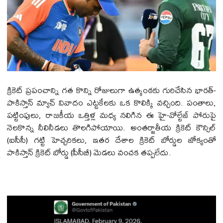
క్రికెట్ ప్రపంచాన్ని గత కొన్ని రోజులుగా ఉత్కంఠకు గురిచేసిన భారత్-
పాకిస్తాన్ మ్యాచ్ వివాదం ఎట్టకేలకు ఒక కొలిక్కి వచ్చింది. పంతాలు,
పట్టింపులు, రాజకీయ ఒత్తిళ్ల మధ్య నలిగిన ఈ హై-వోల్టేజ్ పోరుపై
నెలకొన్న నీలినీడలు తొలగిపోయాయి. అంతర్జాతీయ క్రికెట్ కౌన్సిల్
(ఐసీసీ) గట్టి హెచ్చరికలు, ఇతర దేశాల క్రికెట్ బోర్డుల జోక్యంతో
పాకిస్తాన్ క్రికెట్ బోర్డు (పీసీబీ) మెడలు వంచక తప్పలేదు.