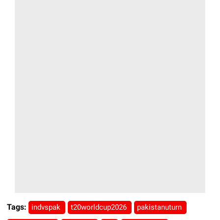
Tags:
indvspak
t20worldcup2026
pakistanuturn