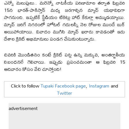
ఎన్నో మలుపులు.. మరెన్నో నాటకీయ పరిణామాల తర్వాత ఫిబ్రవరి
15న భారత్-పాకిస్తాన్ మధ్య జరగాల్సిన మ్యాచ్ యథావిధిగా
సాగనుంది. ఇప్పటికే స్టేడియం టికెట్లు హాట్ కేకుల్లా అమ్ముడయ్యాయి.
మ్యాచ్ జరిగే నగరంలో హోటల్ గదులన్నీ నెల రోజుల ముందే బుక్
అయిపోయాయి. వివాదం ముగిసి మ్యాచ్ ఖరారు కావడంతో ఇరు
దేశాల క్రికెట్ అభిమానులు పండగ చేసుకుంటున్నారు.
చివరికి మొండితనం కంటే క్రికెట్ పట్ల ఉన్న మక్కువ, అంతర్జాతీయ
నిబంధనలే గెలిచాయి. ఇప్పుడు ప్రపంచమంతా ఆ ఫిబ్రవరి 15
ఆదివారం కోసం వేచి చూస్తోంది!
Click to follow
Tupaki Facebook page
,
Instagram
and
Twitter
advertisement