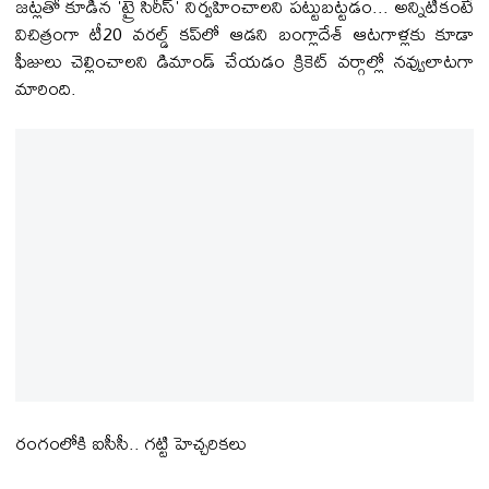
జట్లతో కూడిన 'ట్రై సిరీస్' నిర్వహించాలని పట్టుబట్టడం... అన్నిటికంటే
విచిత్రంగా టీ20 వరల్డ్ కప్‌లో ఆడని బంగ్లాదేశ్ ఆటగాళ్లకు కూడా
ఫీజులు చెల్లించాలని డిమాండ్ చేయడం క్రికెట్ వర్గాల్లో నవ్వులాటగా
మారింది.
రంగంలోకి ఐసీసీ.. గట్టి హెచ్చరికలు