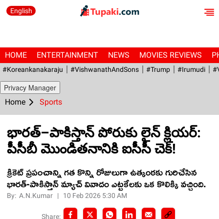
English
HOME
ENTERTAINMENT
NEWS
MOVIES REVIEWS
P
#Koreankanakaraju
#VishwanathAndSons
#Trump
#irumudi
#
Privacy Manager
Home
Sports
భారత్–పాకిస్తాన్ పోరుకు లైన్ క్లియర్:
పీసీబీ మొండితనానికి ఐసీసీ చెక్!
క్రికెట్ ప్రపంచాన్ని గత కొన్ని రోజులుగా ఉత్కంఠకు గురిచేసిన
భారత్-పాకిస్తాన్ మ్యాచ్ వివాదం ఎట్టకేలకు ఒక కొలిక్కి వచ్చింది.
By:
A.N.Kumar
|
10 Feb 2026 5:30 AM
Share: