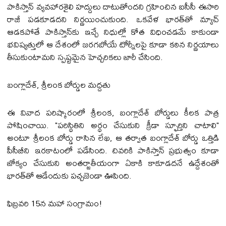
పాకిస్తాన్ వ్యవహారశైలి హద్దులు దాటుతోందని గ్రహించిన ఐసీసీ ఈసారి
రాజీ పడకూడదని నిర్ణయించుకుంది. ఒకవేళ భారత్‌తో మ్యాచ్
ఆడకపోతే పాకిస్తాన్‌కు ఇచ్చే నిధుల్లో కోత విధించడమే కాకుండా
భవిష్యత్తులో ఆ దేశంలో జరగబోయే టోర్నీలపై కూడా కఠిన నిర్ణయాలు
తీసుకుంటామని స్పష్టమైన హెచ్చరికలు జారీ చేసింది.
బంగ్లాదేశ్, శ్రీలంక బోర్డుల మద్దతు
ఈ వివాద పరిష్కారంలో శ్రీలంక, బంగ్లాదేశ్ బోర్డులు కీలక పాత్ర
పోషించాయి. "పరిస్థితిని అర్థం చేసుకుని క్రీడా స్ఫూర్తిని చాటాలి"
అంటూ శ్రీలంక బోర్డు రాసిన లేఖ, ఆ తర్వాత బంగ్లాదేశ్ బోర్డు ఒత్తిడి
పీసీబీని ఇరకాటంలో పడేసింది. చివరికి పాకిస్తాన్ ప్రభుత్వం కూడా
జోక్యం చేసుకుని అంతర్జాతీయంగా ఏకాకి కాకూడదనే ఉద్దేశంతో
భారత్‌తో ఆడేందుకు పచ్చజెండా ఊపింది.
ఫిబ్రవరి 15న మహా సంగ్రామం!