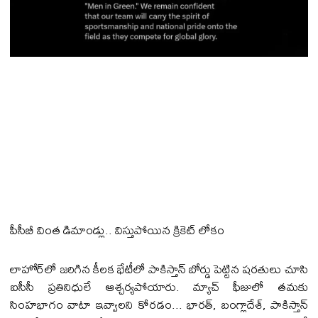
పీసీబీ వింత డిమాండ్లు.. విస్తుపోయిన క్రికెట్ లోకం
లాహోర్‌లో జరిగిన కీలక భేటీలో పాకిస్తాన్ బోర్డు పెట్టిన షరతులు చూసి
ఐసీసీ ప్రతినిధులే ఆశ్చర్యపోయారు. మ్యాచ్ ఫీజులో తమకు
సింహభాగం వాటా ఇవ్వాలని కోరడం... భారత్, బంగ్లాదేశ్, పాకిస్తాన్