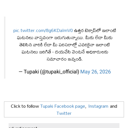
pic.twitter.com/8g6KDaImV0
ఉత్తర టెక్సాస్‌లో ఇలాంటి
ఘటనలు వాస్తవంగా జరుగుతున్నాయి. మీకు లేదా మీకు
తెలిసిన వారికి లేదా మీ పరిసరాల్లో ఎవరికైనా ఇలాంటి
ఘటనలు జరిగితే - దయచేసి వెంటనే అధికారులకు
సమాచారం ఇవ్వండి.
— Tupaki (@tupaki_official)
May 26, 2026
Click to follow
Tupaki Facebook page
,
Instagram
and
Twitter