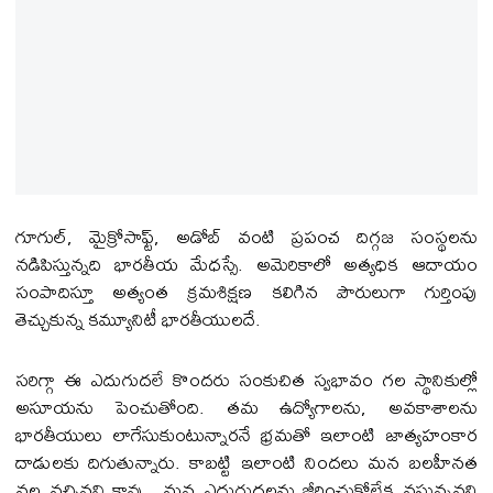
గూగుల్, మైక్రోసాఫ్ట్, అడోబ్ వంటి ప్రపంచ దిగ్గజ సంస్థలను
నడిపిస్తున్నది భారతీయ మేధస్సే. అమెరికాలో అత్యధిక ఆదాయం
సంపాదిస్తూ అత్యంత క్రమశిక్షణ కలిగిన పౌరులుగా గుర్తింపు
తెచ్చుకున్న కమ్యూనిటీ భారతీయులదే.
సరిగ్గా ఈ ఎదుగుదలే కొందరు సంకుచిత స్వభావం గల స్థానికుల్లో
అసూయను పెంచుతోంది. తమ ఉద్యోగాలను, అవకాశాలను
భారతీయులు లాగేసుకుంటున్నారనే భ్రమతో ఇలాంటి జాత్యహంకార
దాడులకు దిగుతున్నారు. కాబట్టి ఇలాంటి నిందలు మన బలహీనత
వల్ల వచ్చినవి కావు.. మన ఎదుగుదలను జీర్ణించుకోలేక వస్తున్నవని