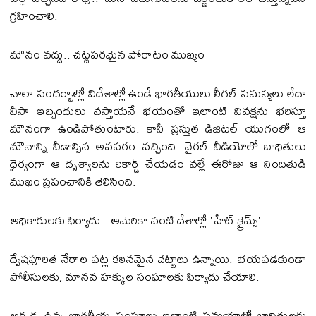
గ్రహించాలి.
మౌనం వద్దు.. చట్టపరమైన పోరాటం ముఖ్యం
చాలా సందర్భాల్లో విదేశాల్లో ఉండే భారతీయులు లీగల్ సమస్యలు లేదా
వీసా ఇబ్బందులు వస్తాయనే భయంతో ఇలాంటి వివక్షను భరిస్తూ
మౌనంగా ఉండిపోతుంటారు. కానీ ప్రస్తుత డిజిటల్ యుగంలో ఆ
మౌనాన్ని వీడాల్సిన అవసరం వచ్చింది. వైరల్ వీడియోలో బాధితులు
ధైర్యంగా ఆ దృశ్యాలను రికార్డ్ చేయడం వల్లే ఈరోజు ఆ నిందితుడి
ముఖం ప్రపంచానికి తెలిసింది.
అధికారులకు ఫిర్యాదు.. అమెరికా వంటి దేశాల్లో 'హేట్ క్రైమ్స్'
ద్వేషపూరిత నేరాల పట్ల కఠినమైన చట్టాలు ఉన్నాయి. భయపడకుండా
పోలీసులకు, మానవ హక్కుల సంఘాలకు ఫిర్యాదు చేయాలి.
అక్కడ ఉన్న భారతీయ సంఘాలు ఇలాంటి సమయాల్లో బాధితులకు