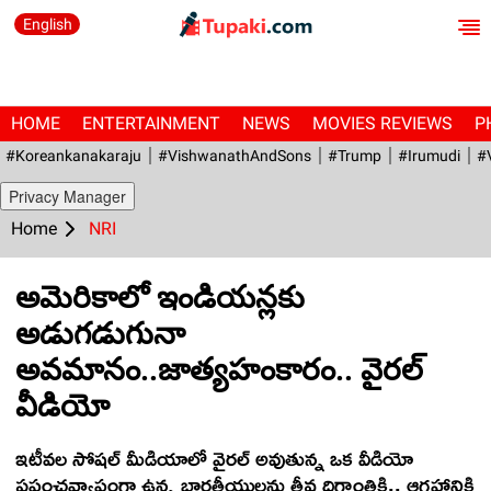
English
HOME
ENTERTAINMENT
NEWS
MOVIES REVIEWS
P
#Koreankanakaraju
#VishwanathAndSons
#Trump
#irumudi
#
Privacy Manager
Home
NRI
అమెరికాలో ఇండియన్లకు
అడుగడుగునా
అవమానం..జాత్యహంకారం.. వైరల్
వీడియో
ఇటీవల సోషల్ మీడియాలో వైరల్ అవుతున్న ఒక వీడియో
ప్రపంచవ్యాప్తంగా ఉన్న భారతీయులను తీవ్ర దిగ్భ్రాంతికి.. ఆగ్రహానికి