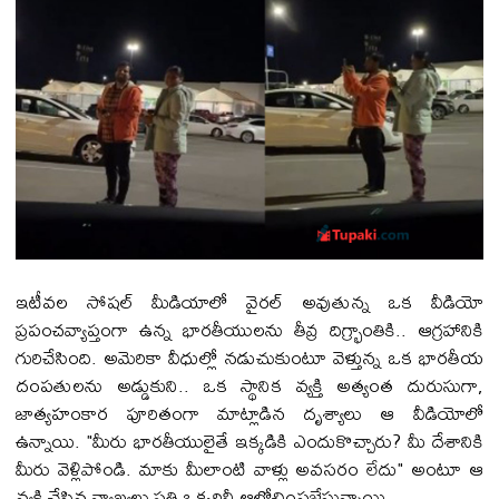
ఇటీవల సోషల్ మీడియాలో వైరల్ అవుతున్న ఒక వీడియో
ప్రపంచవ్యాప్తంగా ఉన్న భారతీయులను తీవ్ర దిగ్భ్రాంతికి.. ఆగ్రహానికి
గురిచేసింది. అమెరికా వీధుల్లో నడుచుకుంటూ వెళ్తున్న ఒక భారతీయ
దంపతులను అడ్డుకుని.. ఒక స్థానిక వ్యక్తి అత్యంత దురుసుగా,
జాత్యహంకార పూరితంగా మాట్లాడిన దృశ్యాలు ఆ వీడియోలో
ఉన్నాయి. "మీరు భారతీయులైతే ఇక్కడికి ఎందుకొచ్చారు? మీ దేశానికి
మీరు వెళ్లిపోండి. మాకు మీలాంటి వాళ్లు అవసరం లేదు" అంటూ ఆ
వ్యక్తి చేసిన వ్యాఖ్యలు ప్రతి ఒక్కరినీ ఆలోచింపజేస్తున్నాయి.