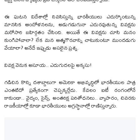
ఈ ఘటన విదేశాల్లో నివసిస్తున్న భారతీయులు ఎదుర్కొంటున్న
మానసిక ఆందోళనలను, అడుగడుగునా ఎదురవుతున్న వివక్షను
మరోసారి బహిర్గతం చేసింది. అయితే ఈ వివక్షను చూసి మనం
కుంగిపోవాలా? లేక మన ఆత్మగౌరవాన్ని చాటుకుంటూ ముందడుగు
వేయాలా? అనేదే ఇప్పుడు అసలైన ప్రశ్న.
వివక్ష వెనుక అసూయ.. ఎదుగుదలపై అక్కసు!
గడిచిన కొన్ని దశాబ్దాలుగా అమెరికా అభివృద్ధిలో భారతీయుల పాత్ర
ఎంతటిదో ప్రత్యేకంగా చెప్పక్కర్లేదు. కేవలం ఐటీ రంగంలోనే
కాకుండా.. వైద్యం, సైన్స్, అంతరిక్ష పరిశోధనలు.. వ్యాపారం, చివరకు
రాజకీయాల్లో కూడా భారతీయులు అగ్రస్థానాల్లో రాణిస్తున్నారు.