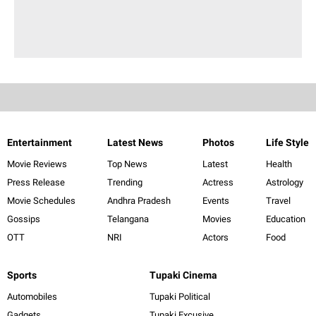
Entertainment
Latest News
Photos
Life Style
Movie Reviews
Top News
Latest
Health
Press Release
Trending
Actress
Astrology
Movie Schedules
Andhra Pradesh
Events
Travel
Gossips
Telangana
Movies
Education
OTT
NRI
Actors
Food
Sports
Tupaki Cinema
Automobiles
Tupaki Political
Gadgets
Tupaki Excusive