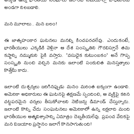
అండగా నిలబడాలి.
మన మూలాలు.. మన బలం!
ఈ జాత్యహంకార ఘటనలు మనల్ని కించపరచలేవు. ఎందుకంటే,
భారతీయులు ఎక్కడికి వెళ్లినా ఆ దేశ సంస్కృతిని గౌరవిస్తూనే తమ
కష్టాన్ని నమ్ముకుని పైకి వస్తారు. "వసుధైక కుటుంబకం" అనే గొప్ప
సంస్కృతి నుంచి వచ్చిన మనకు ఇలాంటి సంకుచిత మనస్తత్వాలు
కొత్తేమీ కాదు.
ఇలాంటి దుశ్చర్యలు జరిగినప్పుడు మనం మరింత ఐక్యంగా ఉండాలి.
అమెరికా అధికారులు ఈ ఘటనపై తక్షణమే స్పందించి, ఆ వ్యక్తిపై కఠిన
చట్టపరమైన చర్యలు తీసుకోవాలని నెటిజన్లు డిమాండ్ చేస్తున్నారు.
ఇలాంటి కొన్ని చేదు సంఘటనలు అమెరికాలో ఉన్న లక్షలాది మంది
భారతీయుల ఆత్మవిశ్వాసాన్ని ఏమాత్రం దెబ్బతీయలేవు. ప్రపంచ వేదికపై
మన విజయాల ప్రస్థానం ఇలాగే కొనసాగుతుంది!