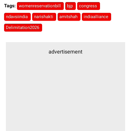
Tags:
womenreservationbill
bjp
congress
ndavsiindia
narishakti
amitshah
indiaalliance
Delimitation2026
advertisement