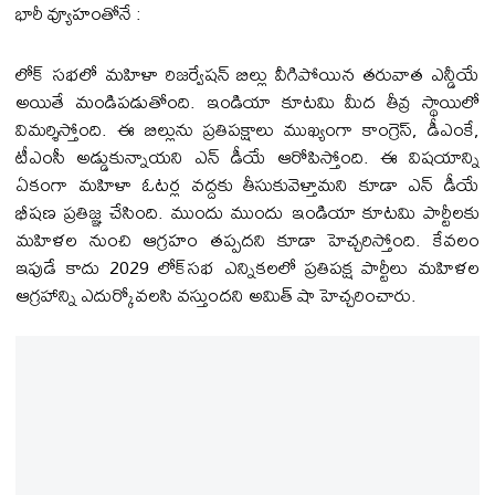
భారీ వ్యూహంతోనే :
లోక్ సభలో మహిళా రిజర్వేషన్ బిల్లు వీగిపోయిన తరువాత ఎన్డీయే
అయితే మండిపడుతోంది. ఇండియా కూటమి మీద తీవ్ర స్థాయిలో
విమర్శిస్తోంది. ఈ బిల్లును ప్రతిపక్షాలు ముఖ్యంగా కాంగ్రెస్, డీఎంకే,
టీఎంసీ అడ్డుకున్నాయని ఎన్ డీయే ఆరోపిస్తోంది. ఈ విషయాన్ని
ఏకంగా మహిళా ఓటర్ల వద్దకు తీసుకువెళ్తామని కూడా ఎన్ డీయే
భీషణ ప్రతిజ్ఞ చేసింది. ముందు ముందు ఇండియా కూటమి పార్టీలకు
మహిళల నుంచి ఆగ్రహం తప్పదని కూడా హెచ్చరిస్తోంది. కేవలం
ఇపుడే కాదు 2029 లోక్‌సభ ఎన్నికలలో ప్రతిపక్ష పార్టీలు మహిళల
ఆగ్రహాన్ని ఎదుర్కోవలసి వస్తుందని అమిత్ షా హెచ్చరించారు.