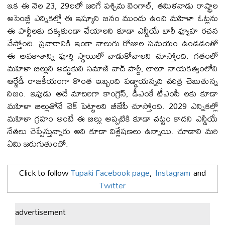
ఇక ఈ నెల 23, 29లలో జరిగే పశ్చిమ బెంగాల్, తమిళనాడు రాష్ట్రాల
అసెంబ్లీ ఎన్నికల్లో ఈ ఇష్యూని జనం ముందు ఉంచి మహిళా ఓట్లను
ఈ పార్టీలకు దక్కకుండా చేయాలని కూడా ఎన్డీయే భారీ వ్యూహ రచన
చేస్తోంది. ప్రచారానికి ఇంకా నాలుగు రోజుల సమయం ఉండడంతో
ఈ అవకాశాన్ని పూర్తి స్థాయిలో వాడుకోవాలని చూస్తోంది. గతంలో
మహిళా బిల్లుని అడ్డుకుని సమాజ్ వాద్ పార్టీ, లాలూ నాయకత్వంలోని
ఆర్జేడీ రాజకీయంగా కొంత ఇబ్బంది పడ్డాయన్నది చరిత్ర చెబుతున్న
నిజం. ఇపుడు అదే మాదిరిగా కాంగ్రెస్, డీఎంకే టీఎంసీ లకు కూడా
మహిళా బిల్లుతోనే చెక్ పెట్టాలని బీజేపీ చూస్తోంది. 2029 ఎన్నికల్లో
మహిళా గ్రహం అంటే ఈ బిల్లు అప్పటికి కూడా చట్టం కాదని ఎన్డీయే
నేతలు చెప్పేస్తున్నారు అని కూడా విశ్లేషణలు ఉన్నాయి. చూడాలి మరి
ఏమి జరుగుతుందో.
Click to follow
Tupaki Facebook page
,
Instagram
and
Twitter
advertisement