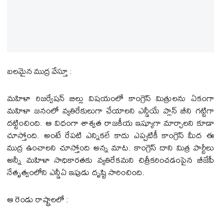
బలమైన ముద్ర వేస్తూ :
మహిళా రిజర్వేషన్ బిల్లు విషయంలో కాంగ్రెస్ మిత్రులను ఏకంగా
మహిళా జనంలో వ్యతిరేకులుగా చేయాలని ఎన్డీయే ప్లాన్ బీని గట్టిగా
దట్టించింది. ఆ విధంగా శాశ్వత రాజకీయ ఇష్యూగా మార్చాలని కూడా
చూస్తోంది. అంటే రేపటి ఎన్నికలే కాదు ఎప్పటికీ కాంగ్రెస్ మీద ఈ
ముద్ర ఉంచాలని చూస్తోంది అన్న మాట. కాంగ్రెస్ దాని మిత్ర పార్టీలు
అన్నీ మహిళా సాధికారతకు వ్యతిరేకమని చిత్రీకరించడంపైన బీజేపీ
నేతృత్వంలోని ఎన్డీఏ ఇపుడు దృష్టి సారించింది.
ఆ రెండు రాష్ట్రాలలో :