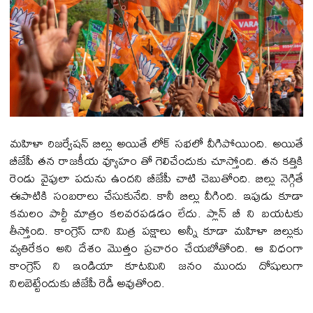
మహిళా రిజర్వేషన్ బిల్లు అయితే లోక్ సభలో వీగిపోయింది. అయితే
బీజేపీ తన రాజకీయ వ్యూహం తో గెలిచేందుకు చూస్తోంది. తన కత్తికి
రెండు వైపులా పదును ఉందని బీజేపీ చాటి చెబుతోంది. బిల్లు నెగ్గితే
ఈపాటికి సంబరాలు చేసుకునేది. కానీ బిల్లు వీగింది. ఇపుడు కూడా
కమలం పార్టీ మాత్రం కలవరపడడం లేదు. ప్లాన్ బీ ని బయటకు
తీస్తోంది. కాంగ్రెస్ దాని మిత్ర పక్షాలు అన్నీ కూడా మహిళా బిల్లుకు
వ్యతిరేకం అని దేశం మొత్తం ప్రచారం చేయబోతోంది. ఆ విధంగా
కాంగ్రెస్ ని ఇండియా కూటమిని జనం ముందు దోషులుగా
నిలబెట్టేందుకు బీజేపీ రెడీ అవుతోంది.