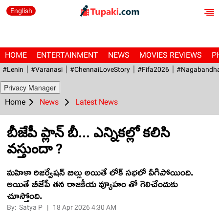
English
HOME
ENTERTAINMENT
NEWS
MOVIES REVIEWS
P
#Lenin
#Varanasi
#ChennaiLoveStory
#fifa2026
#Nagabandh
Privacy Manager
Home
News
Latest News
బీజేపీ ప్లాన్ బీ... ఎన్నికల్లో కలిసి
వస్తుందా ?
మహిళా రిజర్వేషన్ బిల్లు అయితే లోక్ సభలో వీగిపోయింది.
అయితే బీజేపీ తన రాజకీయ వ్యూహం తో గెలిచేందుకు
చూస్తోంది.
By:
Satya P
|
18 Apr 2026 4:30 AM