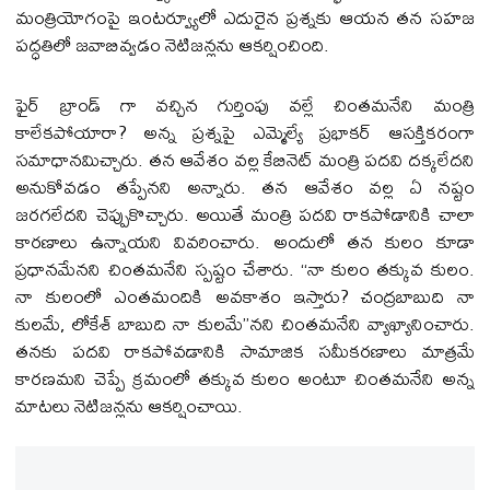
మంత్రియోగంపై ఇంటర్వ్యూలో ఎదురైన ప్రశ్నకు ఆయన తన సహజ
పద్ధతిలో జవాబివ్వడం నెటిజన్లను ఆకర్షించింది.
ఫైర్ బ్రాండ్ గా వచ్చిన గుర్తింపు వల్లే చింతమనేని మంత్రి
కాలేకపోయారా? అన్న ప్రశ్నపై ఎమ్మెల్యే ప్రభాకర్ ఆసక్తికరంగా
సమాధానమిచ్చారు. తన ఆవేశం వల్ల కేబినెట్ మంత్రి పదవి దక్కలేదని
అనుకోవడం తప్పేనని అన్నారు. తన ఆవేశం వల్ల ఏ నష్టం
జరగలేదని చెప్పుకొచ్చారు. అయితే మంత్రి పదవి రాకపోడానికి చాలా
కారణాలు ఉన్నాయని వివరించారు. అందులో తన కులం కూడా
ప్రధానమేనని చింతమనేని స్పష్టం చేశారు. ‘‘నా కులం తక్కువ కులం.
నా కులంలో ఎంతమందికి అవకాశం ఇస్తారు? చంద్రబాబుది నా
కులమే, లోకేశ్ బాబుది నా కులమే’’నని చింతమనేని వ్యాఖ్యానించారు.
తనకు పదవి రాకపోవడానికి సామాజిక సమీకరణాలు మాత్రమే
కారణమని చెప్పే క్రమంలో తక్కువ కులం అంటూ చింతమనేని అన్న
మాటలు నెటిజన్లను ఆకర్షించాయి.