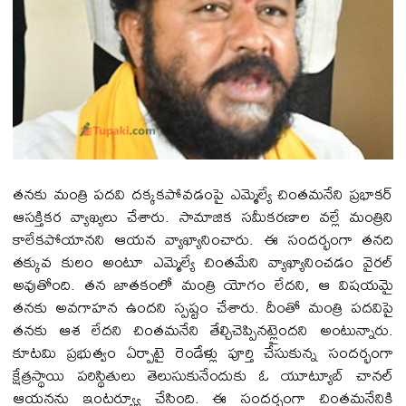
తనకు మంత్రి పదవి దక్కకపోవడంపై ఎమ్మెల్యే చింతమనేని ప్రభాకర్
ఆసక్తికర వ్యాఖ్యలు చేశారు. సామాజిక సమీకరణాల వల్లే మంత్రిని
కాలేకపోయానని ఆయన వ్యాఖ్యానించారు. ఈ సందర్భంగా తనది
తక్కువ కులం అంటూ ఎమ్మెల్యే చింతమేని వ్యాఖ్యానించడం వైరల్
అవుతోంది. తన జాతకంలో మంత్రి యోగం లేదని, ఆ విషయమై
తనకు అవగాహన ఉందని స్పష్టం చేశారు. దీంతో మంత్రి పదవిపై
తనకు ఆశ లేదని చింతమనేని తేల్చిచెప్పినట్లైందని అంటున్నారు.
కూటమి ప్రభుత్వం ఏర్పాటై రెండేళ్లు పూర్తి చేసుకున్న సందర్భంగా
క్షేత్రస్థాయి పరిస్థితులు తెలుసుకునేందుకు ఓ యూట్యూబ్ చానల్
ఆయనను ఇంటర్వ్యూ చేసింది. ఈ సందర్భంగా చింతమనేనికి