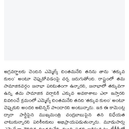
అగ్రవర్ణాలకు చెందిన ఎమ్మెల్యే చింతమనేని తనను తాను ‘తక్కువ
కులం’ అంటూ చెప్పుకోవడంపై చర్చ జరుగుతోంది. రాష్ట్రంలో తమ
సామాజికవర్గం జనాభా పరిమితంగా ఉన్నారని, జనాభాలో తక్కువగా
ఉన్న తమ సామాజిక వర్గానికి ఎక్కువ అవకాశాలు ఎలా ఇస్తారని
వివరించే క్రమంలో ఎమ్మెల్యే చింతమనేని తనది ‘తక్కువ కులం’ అంటూ
చెప్పుకుని అందరి అటెన్షన్ పొందారని అంటున్నారు. ఇక ఈ కామెంట్ల
ద్వారా పార్టీపైన ముఖ్యమంత్రి చంద్రబాబుపైన తన విధేయత
చాటుకున్నారని పరిశీలకులు అభిప్రాయపడుతున్నారు. మూడుసార్లు
ఎమ్మెల్యేగా గెలిచిన చింతమనేని మంత్రి పదవి ఆశిస్తున్నట్లు టీడీపీలో