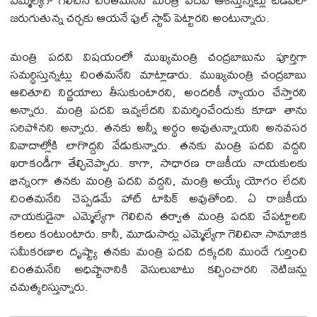
జరుగుతున్న చర్చకు ఆయనే ఫుల్ స్టాప్ పెట్టారని అంటున్నారు.
మంత్రి పదవి విషయంలో ముఖ్యమంత్రి చంద్రబాబును పూర్తిగా
సమర్థిస్తున్నట్లు చింతమనేని మాట్లాడారు. ముఖ్యమంత్రి చంద్రబాబు
ఆచితూచి నిర్ణయాలు తీసుకుంటారని, అందరికీ న్యాయం చేస్తారని
అన్నారు. మంత్రి పదవి ఇవ్వలేదని విమర్శించేందుకు కూడా తాను
సరిపోనని అన్నారు. తనకు అన్నీ అర్థం అవుతున్నాయని అనవసర
వివాదాల్లోకి లాగొద్దని వేడుకున్నారు. తనకు మంత్రి పదవి వద్దని
ఖరాకండీగా తేల్చిచెప్పారు. కాగా, సాధారణ రాజకీయ నాయకులకు
భిన్నంగా తనకు మంత్రి పదవి వద్దని, మంత్రి అయ్యే యోగం లేదని
చింతమనేని చెప్పడమే హాట్ టాపిక్ అవుతోంది. ఏ రాజకీయ
నాయకుడైనా ఎమ్మెల్యేగా గెలిచిన తర్వాత మంత్రి పదవి చేపట్టాలని
కలలు కంటుంటారు. కానీ, మూడుసార్లు ఎమ్మెల్యేగా గెలిచినా సామాజిక
సమీకరణాల దృష్ట్యా తనకు మంత్రి పదవి దక్కదని ముందే గుర్తించి
చింతమనేని అధిష్టానానికి వెసులుబాటు కల్పించారని నెటిజన్లు
చమత్కరిస్తున్నారు.