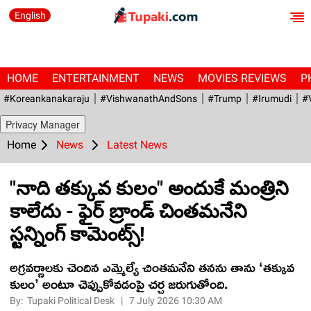
English
HOME
ENTERTAINMENT
NEWS
MOVIES REVIEWS
P
#Koreankanakaraju
#VishwanathAndSons
#Trump
#irumudi
#
Privacy Manager
Home
News
Latest News
"నాది తక్కువ కులం" అందుకే మంత్రిని
కాలేదు - ఫైర్ బ్రాండ్ చింతమనేని
స్టన్నింగ్ కామెంట్స్!
అగ్రవర్ణాలకు చెందిన ఎమ్మెల్యే చింతమనేని తనను తాను ‘తక్కువ
కులం’ అంటూ చెప్పుకోవడంపై చర్చ జరుగుతోంది.
By:
Tupaki Political Desk
|
7 July 2026 10:30 AM