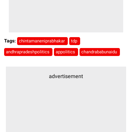
Tags:
chintamaneniprabhakar
tdp
andhrapradeshpolitics
appolitics
chandrababunaidu
advertisement