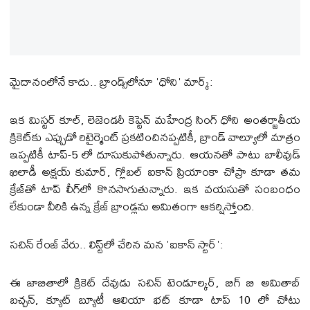
మైదానంలోనే కాదు.. బ్రాండ్స్‌లోనూ 'ధోని' మార్క్:
ఇక మిస్టర్ కూల్, లెజెండరీ కెప్టెన్ మహేంద్ర సింగ్ ధోని అంతర్జాతీయ
క్రికెట్‌కు ఎప్పుడో రిటైర్మెంట్ ప్రకటించినప్పటికీ, బ్రాండ్ వాల్యూలో మాత్రం
ఇప్పటికీ టాప్-5 లో దూసుకుపోతున్నారు. ఆయనతో పాటు బాలీవుడ్
ఖిలాడీ అక్షయ్ కుమార్, గ్లోబల్ ఐకాన్ ప్రియాంకా చోప్రా కూడా తమ
క్రేజ్‌తో టాప్ లీగ్‌లో కొనసాగుతున్నారు. ఇక వయసుతో సంబంధం
లేకుండా వీరికి ఉన్న క్రేజ్ బ్రాండ్లను అమితంగా ఆకర్షిస్తోంది.
సచిన్ రేంజ్ వేరు.. లిస్ట్‌లో చేరిన మన 'ఐకాన్ స్టార్':
ఈ జాబితాలో క్రికెట్ దేవుడు సచిన్ టెండూల్కర్, బిగ్ బి అమితాబ్
బచ్చన్, క్యూట్ బ్యూటీ ఆలియా భట్ కూడా టాప్ 10 లో చోటు