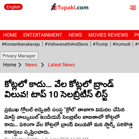
English
HOME
ENTERTAINMENT
NEWS
MOVIES REVIEWS
P
#Koreankanakaraju
#VishwanathAndSons
#Trump
#irumudi
#
Privacy Manager
Home
News
Latest News
కోట్లలో కాదు… వేల కోట్లలో బ్రాండ్
విలువ! టాప్ 10 సెలబ్రిటీస్ లిస్ట్
ప్రముఖ గ్లోబల్ అడ్వైజరీ సంస్థ 'క్రోల్' తాజాగా విడుదల చేసిన
మోస్ట్ వాల్యుబుల్ ఇండియన్ సెలబ్రిటీల జాబితాలో కోట్లలో
కాదు.. ఏకంగా వేల కోట్లలో బ్రాండ్ విలువతో మన స్టార్స్ సరికొత్త
రికార్డులు సృష్టించారు.