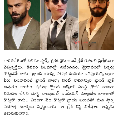
భారతదేశంలో సినిమా స్టార్స్, క్రికెటర్లకు ఉండే క్రేజ్ గురించి ప్రత్యేకంగా
చెప్పక్కర్లేదు. కేవలం సినిమాల్లో నటించడం, మైదానంలో సిక్సర్లు
కొట్టడమే కాదు.. బ్రాండ్ యాడ్స్, సోషల్ మీడియా ఇన్‌ఫ్లుయెన్స్ ద్వారా
వీరు సంపాదించే బ్రాండ్ వాల్యూ వింటే సామాన్యుల మైండ్ బ్లాక్
అవ్వడం ఖాయం. ప్రముఖ గ్లోబల్ అడ్వైజరీ సంస్థ 'క్రోల్' తాజాగా
విడుదల చేసిన మోస్ట్ వాల్యుబుల్ ఇండియన్ సెలబ్రిటీల జాబితాలో
కోట్లలో కాదు.. ఏకంగా వేల కోట్లలో బ్రాండ్ విలువతో మన స్టార్స్
సరికొత్త రికార్డులు సృష్టించారు. ఆ క్రేజీ లిస్ట్ విశేషాలు ఇప్పుడు
తెలుసుకుందాం.