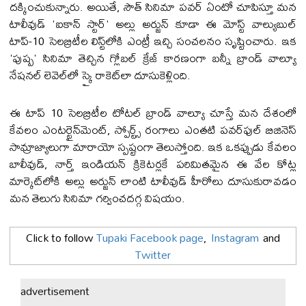
దక్కించుకున్నారు. అయితే, సౌత్ సినిమా పవర్ ఏంటో చూపిస్తూ మన
టాలీవుడ్ 'ఐకాన్ స్టార్' అల్లు అర్జున్ కూడా ఈ మోస్ట్ వాల్యుబుల్
టాప్-10 సెలబ్రిటీల లిస్ట్‌లోకి ఎంట్రీ ఇచ్చి సంచలనం సృష్టించారు. ఇక
'పుష్ప' సినిమా తెచ్చిన గ్లోబల్ క్రేజ్ కారణంగా బన్నీ బ్రాండ్ వాల్యూ
నేషనల్ లెవెల్‌లో స్కై రాకెట్‌లా దూసుకెళ్లింది.
ఈ టాప్ 10 సెలబ్రిటీల టోటల్ బ్రాండ్ వాల్యూ చూస్తే మన దేశంలో
కేవలం ఎంటర్టైన్‌మెంట్, స్పోర్ట్స్ రంగాలు ఎంతటి పవర్‌ఫుల్ బిజినెస్
సామ్రాజ్యాలుగా మారాయో స్పష్టంగా తెలుస్తోంది. ఇక ఒకప్పుడు కేవలం
బాలీవుడ్, నార్త్ ఇండియన్ క్రికెటర్లకే పరిమితమైన ఈ వేల కోట్ల
మార్కెట్‌లోకి అల్లు అర్జున్ లాంటి టాలీవుడ్ హీరోలు దూసుకురావడం
మన తెలుగు సినిమా గర్వించదగ్గ విషయం.
Click to follow
Tupaki Facebook page
,
Instagram
and
Twitter
advertisement