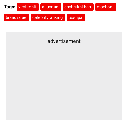
Tags:
viratkohli
alluarjun
shahrukhkhan
msdhoni
brandvalue
celebrityranking
pushpa
advertisement