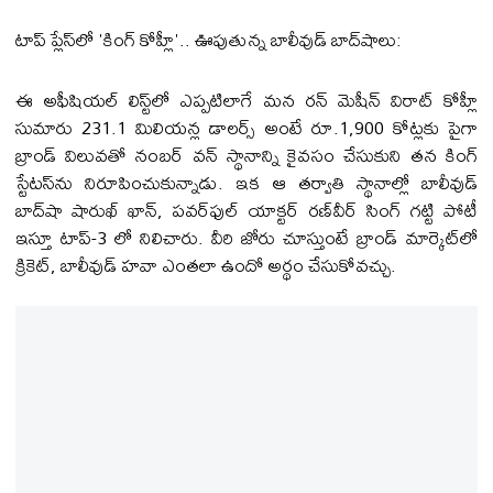
టాప్ ప్లేస్‌లో 'కింగ్ కోహ్లీ'.. ఊపుతున్న బాలీవుడ్ బాద్‌షాలు:
ఈ అఫీషియల్ లిస్ట్‌లో ఎప్పటిలాగే మన రన్ మెషీన్ విరాట్ కోహ్లీ
సుమారు 231.1 మిలియన్ల డాలర్స్ అంటే రూ.1,900 కోట్లకు పైగా
బ్రాండ్ విలువతో నంబర్ వన్ స్థానాన్ని కైవసం చేసుకుని తన కింగ్
స్టేటస్‌ను నిరూపించుకున్నాడు. ఇక ఆ తర్వాతి స్థానాల్లో బాలీవుడ్
బాద్‌షా షారుఖ్ ఖాన్, పవర్‌ఫుల్ యాక్టర్ రణ్‌వీర్ సింగ్ గట్టి పోటీ
ఇస్తూ టాప్-3 లో నిలిచారు. వీరి జోరు చూస్తుంటే బ్రాండ్ మార్కెట్‌లో
క్రికెట్, బాలీవుడ్ హవా ఎంతలా ఉందో అర్థం చేసుకోవచ్చు.