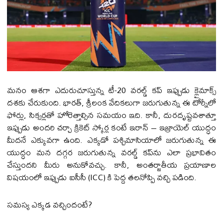
మనం ఆశగా ఎదురుచూస్తున్న టీ-20 వరల్డ్ కప్ ఇప్పుడు క్లైమాక్స్
దశకు చేరుకుంది. భారత్, శ్రీలంక వేదికలుగా జరుగుతున్న ఈ టోర్నీలో
ఫోర్లు, సిక్సర్లతో హోరెత్తాల్సిన సమయం ఇది. కానీ, దురదృష్టవశాత్తూ
ఇప్పుడు అందరి చర్చా క్రికెట్ స్కోర్ల కంటే ఇరాన్ – ఇజ్రాయెల్ యుద్ధం
మీదనే ఎక్కువగా ఉంది. ఎక్కడో పశ్చిమాసియాలో జరుగుతున్న ఈ
యుద్ధం మన దగ్గర జరుగుతున్న వరల్డ్ కప్‌ను ఎలా ప్రభావితం
చేస్తుందని మీరు అనుకోవచ్చు. కానీ, అంతర్జాతీయ ప్రయాణాల
విషయంలో ఇప్పుడు ఐసీసీ (ICC) కి పెద్ద తలనోప్పి వచ్చి పడింది.
సమస్య ఎక్కడ వచ్చిందంటే?