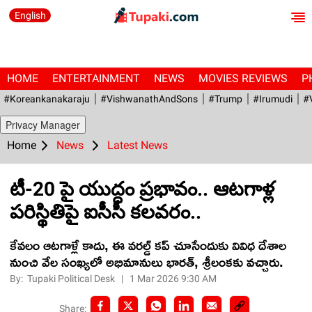
English
HOME
ENTERTAINMENT
NEWS
MOVIES REVIEWS
P
#Koreankanakaraju
#VishwanathAndSons
#Trump
#irumudi
#
Privacy Manager
Home
News
Latest News
టీ-20 పై యుద్ధం ప్రభావం.. ఆటగాళ్ల
పరిస్థితిపై ఐసీసీ కలవరం..
కేవలం ఆటగాళ్లే కాదు, ఈ వరల్డ్ కప్ చూసేందుకు వివిధ దేశాల
నుంచి వేల సంఖ్యలో అభిమానులు భారత్, శ్రీలంకకు వచ్చారు.
By:
Tupaki Political Desk
|
1 Mar 2026 9:30 AM
Share: