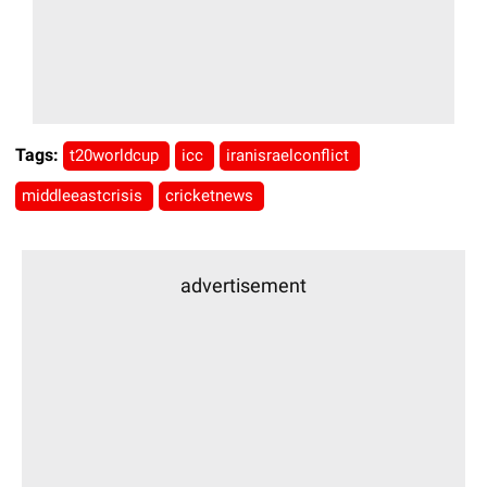
Tags:
t20worldcup
icc
iranisraelconflict
middleeastcrisis
cricketnews
advertisement