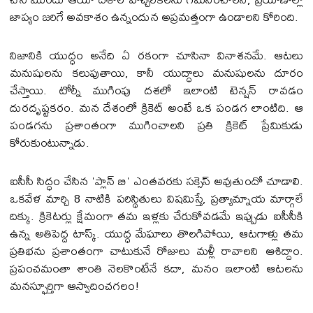
జాప్యం జరిగే అవకాశం ఉన్నందున అప్రమత్తంగా ఉండాలని కోరింది.
నిజానికి యుద్ధం అనేది ఏ రకంగా చూసినా వినాశనమే. ఆటలు
మనుషులను కలుపుతాయి, కానీ యుద్ధాలు మనుషులను దూరం
చేస్తాయి. టోర్నీ ముగింపు దశలో ఇలాంటి టెన్షన్ రావడం
దురదృష్టకరం. మన దేశంలో క్రికెట్ అంటే ఒక పండగ లాంటిది. ఆ
పండగను ప్రశాంతంగా ముగించాలని ప్రతి క్రికెట్ ప్రేమికుడు
కోరుకుంటున్నాడు.
ఐసీసీ సిద్ధం చేసిన 'ప్లాన్ బి' ఎంతవరకు సక్సెస్ అవుతుందో చూడాలి.
ఒకవేళ మార్చి 8 నాటికి పరిస్థితులు విషమిస్తే, ప్రత్యామ్నాయ మార్గాలే
దిక్కు. క్రికెటర్లు క్షేమంగా తమ ఇళ్లకు చేరుకోవడమే ఇప్పుడు ఐసీసీకి
ఉన్న అతిపెద్ద టాస్క్. యుద్ధ మేఘాలు తొలగిపోయి, ఆటగాళ్లు తమ
ప్రతిభను ప్రశాంతంగా చాటుకునే రోజులు మళ్లీ రావాలని ఆశిద్దాం.
ప్రపంచమంతా శాంతి నెలకొంటేనే కదా, మనం ఇలాంటి ఆటలను
మనస్ఫూర్తిగా ఆస్వాదించగలం!