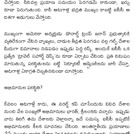
చేస్తోంది. దీనివల్ల ప్రయాణ సమయం పెరగడమే కాకుండా, ఖర్చు
కూడా పెరుగుతుంది. కానీ ఆటగాళ్ల భద్రత ముఖ్యం కాబట్టి ఐసీసీ ఆ
దిశగా అడుగులు వేస్తోంది.
ముఖ్యంగా అమెరికా అధ్యక్షుడు డొనాల్డ్ ట్రంప్ ఇరాన్ ప్రభుత్వానికి
వ్యతిరేకంగా చేసిన వ్యాఖ్యలు, దాడుల తీవ్రత పెరగడం వల్ల గల్ఫ్ దేశాల
మీదుగా విమానాలు నడపడం ఇప్పుడు పెద్ద రిస్క్. అందుకే ఐసీసీ ఒక
ప్రత్యేక 'ట్రావెల్ సపోర్ట్ డెస్క్'ను కూడా ఏర్పాటు చేసింది. ప్రతి నిమిషం
మారుతున్న పరిస్థితులను బట్టి సెక్యూరిటీ అడ్వైజరీలను జారీ చేస్తూ,
ఆటగాళ్ల ఏకాగ్రత దెబ్బతినకుండా చూస్తోంది.
అభిమానుల పరిస్థితి?
కేవలం ఆటగాళ్లే కాదు, ఈ వరల్డ్ కప్ చూసేందుకు వివిధ దేశాల
నుంచి వేల సంఖ్యలో అభిమానులు భారత్, శ్రీలంకకు వచ్చారు. ఇప్పుడు
వారు తిరిగి తమ దేశాలకు వెళ్లాలన్నా ఇదే సమస్య. ఐసీసీ ఇప్పటికే
అభిమానులకు కీలక సూచనలు చేసింది. అంతర్జాతీయ ప్రయాణాలు
చేసే ముందు ఆయా దేశాల హెచ్చరికలను గమనించాలని, ప్రయాణాల్లో