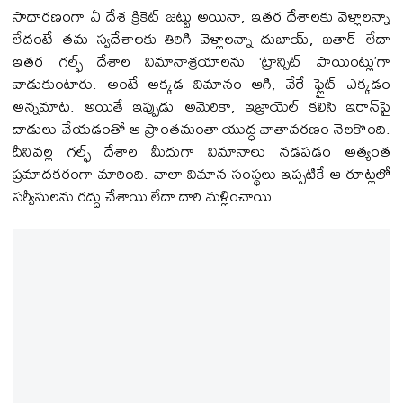
సాధారణంగా ఏ దేశ క్రికెట్ జట్టు అయినా, ఇతర దేశాలకు వెళ్లాలన్నా
లేదంటే తమ స్వదేశాలకు తిరిగి వెళ్లాలన్నా దుబాయ్, ఖతార్ లేదా
ఇతర గల్ఫ్ దేశాల విమానాశ్రయాలను ‘ట్రాన్సిట్ పాయింట్లు’గా
వాడుకుంటారు. అంటే అక్కడ విమానం ఆగి, వేరే ఫ్లైట్ ఎక్కడం
అన్నమాట. అయితే ఇప్పుడు అమెరికా, ఇజ్రాయెల్ కలిసి ఇరాన్‌పై
దాడులు చేయడంతో ఆ ప్రాంతమంతా యుద్ధ వాతావరణం నెలకొంది.
దీనివల్ల గల్ఫ్ దేశాల మీదుగా విమానాలు నడపడం అత్యంత
ప్రమాదకరంగా మారింది. చాలా విమాన సంస్థలు ఇప్పటికే ఆ రూట్లలో
సర్వీసులను రద్దు చేశాయి లేదా దారి మళ్లించాయి.