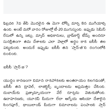
ఫిబ్రవరి 7వ తేదీ మొదలైన ఈ మెగా టోర్నీ మార్చి 8న ముగియాల్సి
ఉంది. అంటే మరో వారం రోజుల్లో టీ-20 ముగుస్తుంది. ఇప్పుడు సెమీస్
రేసులో ఉన్న జట్లు, మ్యాచ్ అధికారులు, బ్రాడ్‌కాస్ట్ టీమ్స్ అందరూ
సురక్షితంగా తమ దేశాలకు ఎలా వెళ్లాలో అర్థం కాక ఐసీసీ తల
పట్టుకుంది. అందుకే ఇప్పుడు ఐసీసీ తన 'ప్లాన్-బీ'ని రంగంలోకి
దించింది.
ఐసీసీ 'ప్లాన్ బి'?
యుద్ధం కారణంగా విమాన రాకపోకలకు అంతరాయం కలగడంతో,
ఐసీసీ తన ట్రావెల్, లాజిస్టిక్స్ బృందాలను అప్రమత్తం చేసింది.
దుబాయ్‌కు ప్రత్యామ్నాయంగా వేరే రూట్లను వెతుకుతోంది.
ఉదాహరణకు, యూరప్ మీదుగా లేదా ఆగ్నేయ ఆసియా దేశాలైన
సింగపూర్, థాయిలాండ్ మీదుగా విమానాలను పంపాలని ప్లాన్