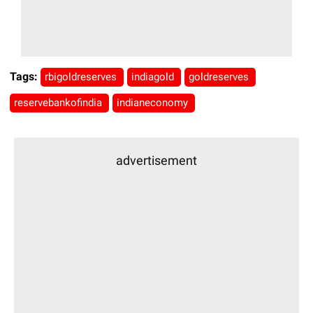
Tags:
rbigoldreserves
indiagold
goldreserves
reservebankofindia
indianeconomy
advertisement