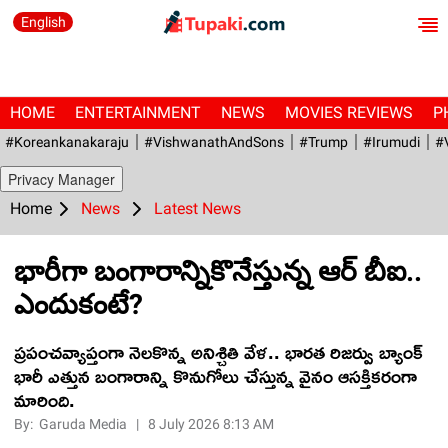
English
HOME
ENTERTAINMENT
NEWS
MOVIES REVIEWS
P
#Koreankanakaraju
#VishwanathAndSons
#Trump
#irumudi
#
Privacy Manager
Home
News
Latest News
భారీగా బంగారాన్నికొనేస్తున్న ఆర్ బీఐ..
ఎందుకంటే?
ప్రపంచవ్యాప్తంగా నెలకొన్న అనిశ్చితి వేళ.. భారత రిజర్వు బ్యాంక్
భారీ ఎత్తున బంగారాన్ని కొనుగోలు చేస్తున్న వైనం ఆసక్తికరంగా
మారింది.
By:
Garuda Media
|
8 July 2026 8:13 AM