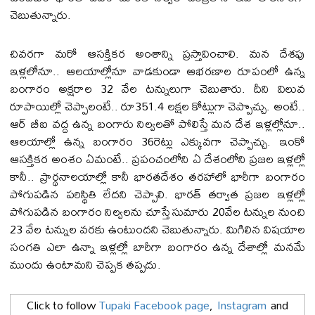
చెబుతున్నారు.
చివరగా మరో ఆసక్తికర అంశాన్ని ప్రస్తావించాలి. మన దేశపు
ఇళ్లలోనూ.. ఆలయాల్లోనూ వాడకుండా ఆభరణాల రూపంలో ఉన్న
బంగారం అక్షరాల 32 వేల టన్నులుగా చెబుతారు. దీని విలువ
రూపాయిల్లో చెప్పాలంటే.. రూ351.4 లక్షల కోట్లుగా చెప్పొచ్చు. అంటే..
ఆర్ బీఐ వద్ద ఉన్న బంగారు నిల్వలతో పోలిస్తే మన దేశ ఇళ్లల్లోనూ..
ఆలయాల్లో ఉన్న బంగారం 36రెట్లు ఎక్కువగా చెప్పాచ్చు. ఇంకో
ఆసక్తికర అంశం ఏమంటే.. ప్రపంచంలోని ఏ దేశంలోని ప్రజల ఇళ్లల్లో
కానీ.. ప్రార్థనాలయాల్లో కానీ భారతదేశం తరహాలో భారీగా బంగారం
పోగుపడిన పరిస్థితి లేదని చెప్పాలి. భారత్ తర్వాత ప్రజల ఇళ్లల్లో
పోగుపడిన బంగారం నిల్వలను చూస్తే సుమారు 20వేల టన్నుల నుంచి
23 వేల టన్నుల వరకు ఉంటుందని చెబుతున్నారు. మిగిలిన విషయాల
సంగతి ఎలా ఉన్నా ఇళ్లల్లో బారీగా బంగారం ఉన్న దేశాల్లో మనమే
ముందు ఉంటామని చెప్పక తప్పదు.
Click to follow
Tupaki Facebook page
,
Instagram
and