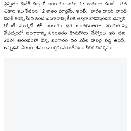
ప్రస్తుతం విదేశీ నిల్వల్లో బంగారం వాటా 17 శాతంగా ఉంటే.. గత
ఏడాది ఇది కేవలం 12 శాతం మాత్రమే. అంటే.. భారత్ డాలర్ లాంటి
విదేశీ కరెన్సీ మీద కంటే బంగారాన్ని కీలక ఆస్తిగా బావిస్తుందని చెప్పాలి.
గ్లోబల్ మార్కెట్ లో బంగారం ధర అంతకంతకూ పెరుగుతున్న
నేపథ్యంలో బంగారాన్ని నిరంతరం కొనుగోలు చేస్తోంది ఆర్ బీఐ.
2024 ఆరంభంలో ఔన్స్ బంగారం ధర 2వేల డాలర్ల వద్ద ఉంటే..
ఇప్పుడది ఏకంగా 4వేల డాలర్లకు చేరుకోవటం దీనికి నిదర్శనం.