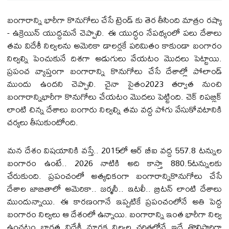
బంగారాన్ని భారీగా కొనుగోలు చేసే ట్రెండ్ కు తెర తీసింది మాత్రం రష్యా
- ఉక్రెయిన్ యుద్దమనే చెప్పాలి. ఈ యుద్ధం నేపథ్యంలో పలు దేశాలు
తమ విదేశీ నిల్వలను అమెరికా డాలర్లకే పరిమితం కాకుండా బంగారం
నిల్వల్ని పెంచుకునే దిశగా అడుగులు వేయటం మొదలు పెట్టాయి.
ప్రపంచ వ్యాప్తంగా బంగారాన్ని కొనుగోలు చేసే దేశాల్లో పోలాండ్
ముందు ఉందని చెప్పాలి. చైనా సైతం2023 తర్వాత నుంచి
బంగారాన్నిభారీగా కొనుగోలు చేయటం మొదలు పెట్టింది. చెక్ రిపబ్లిక్
లాంటి చిన్న దేశాలు బంగారు నిల్వల్ని తమ వద్ద పోగు వేసుకోవటానికి
చర్యలు తీసుకుంటోంది.
మన దేశం విషయానికి వస్తే.. 2015లో ఆర్ బీఐ వద్ద 557.8 టన్నుల
బంగారం ఉంటే.. 2026 నాటికి అది కాస్తా 880.5టన్నులకు
చేరుకుంది. ప్రపంచంలో అత్యధికంగా బంగారాన్నికొనుగోలు చేసే
దేశాల జాబితాలో అమెరికా.. జర్మనీ.. ఇటలీ.. బ్రిటన్ లాంటి దేశాలు
ముందున్నాయి. ఈ కారణంగానే ఇప్పటికే ప్రపంచంలోనే అతి పెద్ద
బంగారం నిల్వలు ఆ దేశంలో ఉన్నాయి. బంగారాన్ని ఇంత భారీగా నిల్వ
ఉంచటం భారత విదేశీ మారక నిల్వల చరిత్రలోనే ఇదే తొలిసారిగా