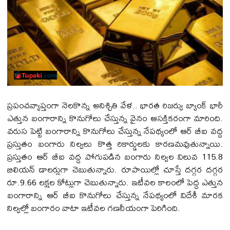
ప్రపంచవ్యాప్తంగా నెలకొన్న అనిశ్చితి వేళ.. భారత రిజర్వు బ్యాంక్ భారీ
ఎత్తున బంగారాన్ని కొనుగోలు చేస్తున్న వైనం ఆసక్తికరంగా మారింది.
వరుస పెట్టి బంగారాన్ని కొనుగోలు చేస్తున్న నేపథ్యంలో ఆర్ బీఐ వద్ద
ప్రస్తుతం బంగారు నిల్వలు కొత్త రికార్డులకు కారణమవుతున్నాయి.
ప్రస్తుతం ఆర్ బీఐ వద్ద పోగుపడిన బంగారు నిల్వల విలువ 115.8
బిలియన్ డాలర్లుగా చెబుతున్నారు. రూపాయిల్లో చూస్తే దగ్గర దగ్గర
రూ.9.66 లక్షల కోట్లుగా చెబుతున్నారు. ఇటీవల కాలంలో పెద్ద ఎత్తున
బంగారాన్ని ఆర్ బీఐ కొనుగోలు చేస్తున్న నేపథ్యంలో విదేశీ మారక
నిల్వల్లో బంగారం వాటా ఇటీవల గణనీయంగా పెరిగింది.