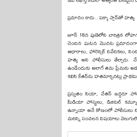
ప్రమాదం కాదు.. పక్కా ప్లాన్‌తో హత్య
జూన్ 18న పుణెలోని చారిత్రక లో
చెందిన ఘటన మొదట ప్రమాదంగానే
ఆధారాలు, ఫోరెన్సిక్ నివేదికలు, ని
హత్య అని పోలీసులు తేల్చారు.
ఉండేందుకు అలాగే తమ ప్రేమకు అడ్డ
కలిసి కేతన్‌ను హతమార్చినట్లు ప్రాథమిక
ప్రస్తుతం సియా, చేతన్ ఇద్దరూ ప
మీడియా పోస్టులు, డిజిటల్ కమ్యూన
ఉన్నాయా అనే కోణంలో పోలీసులు నిశిత
మరిన్ని సంచలన విషయాలు వెలుగులో