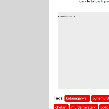
Click to follow
Tupak
advertisement
Tags:
ketanagarwal
punemurd
chetan
murdermystery
poli