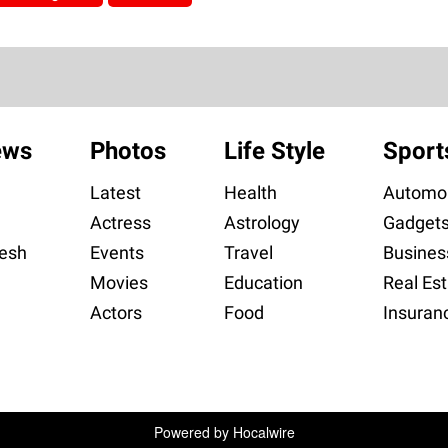
ews
Photos
Life Style
Sport
Latest
Health
Automob
Actress
Astrology
Gadget
esh
Events
Travel
Busines
Movies
Education
Real Est
Actors
Food
Insuran
Powered by
Hocalwire