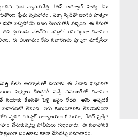
టించిన పుణె వ్యాపారవేత్త కేతన్ అగర్వాల్ హత్య కేసు
తోంది. ప్రేమ వ్యవహారం.. పక్కా స్కెచ్‌తో జరిగిన హత్యగా
ాగా మరో విస్తుపోయే నిజం వెలుగులోకి వచ్చింది. ఈ కేసులో
.. తన ప్రియుడు చేతన్‌ను ఇప్పటికే రహస్యంగా వివాహం
 తేలింది. ఈ పరిణామం కేసు విచారణను పూర్తిగా మార్చేసేలా
ేత్త కేతన్ అగర్వాల్‌తో సియాకు ఈ ఏడాది ఫిబ్రవరిలో
ుటుంబ సభ్యులు వీరిద్దరికీ వచ్చే నవంబర్‌లో వివాహం
 సియాకు కేతన్‌తో పెళ్లి ఇష్టం లేదని, ఆమె అప్పటికే
ట్లు విచారణలో తేలింది. ఇరు కుటుంబాలకు తెలియకుండా
ి స్థానిక రిజిస్ట్రార్ కార్యాలయంలో సియా, చేతన్ ప్రత్యేక
ం చేసుకున్నట్లు పోలీసులు గుర్తించారు. ఈ వివాహానికి
రు సాక్షులుగా సంతకాలు కూడా చేసినట్లు సమాచారం.