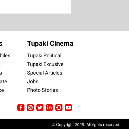
s
Tupaki Cinema
iles
Tupaki Political
s
Tupaki Excusive
s
Special Articles
ate
Jobs
ce
Photo Stories
© Copyright 2025. All rights reserved.