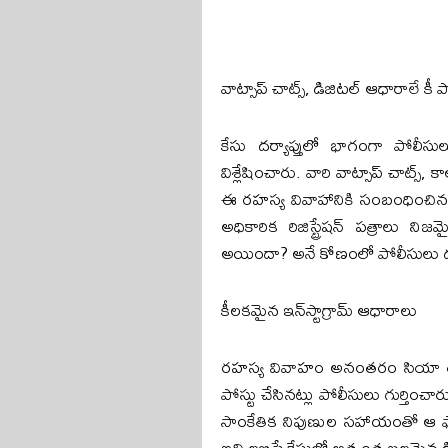
వాట్సాప్ చాట్స్, డిజిటల్ ఆధారాలే కీ
కేసు దర్యాప్తులో భాగంగా పోలీసు
విశ్లేషించారు. వారి వాట్సాప్ చాట్స్, 
ఈ రహస్య వివాహానికి సంబంధించిన గ
అధికారిక రిజిస్ట్రేషన్ పత్రాలు నిజ
అయిందా? అనే కోణంలో పోలీసులు ధృవ
కీలకమైన ఇన్‌స్టాగ్రామ్ ఆధారాలు
రహస్య వివాహం అనంతరం సియా తన ప్ర
పోస్టు చేసినట్లు పోలీసులు గుర్తించా
సాంకేతిక నిపుణుల సహాయంతో ఆ ఫొటో
ఇవి లభిస్తే కేసులో అత్యంత బలమైన డి