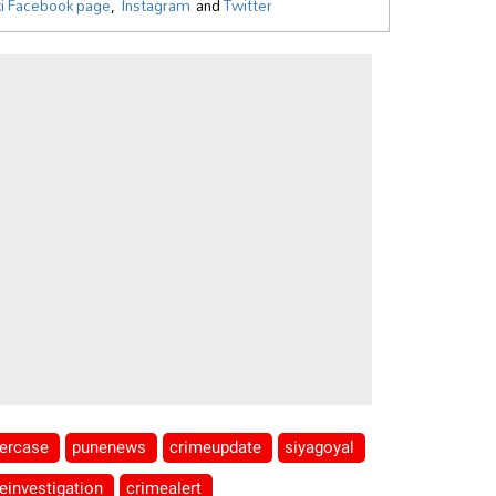
i Facebook page
,
Instagram
and
Twitter
ercase
punenews
crimeupdate
siyagoyal
ceinvestigation
crimealert