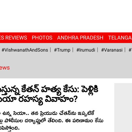
ES REVIEWS
PHOTOS
ANDHRA PRADESH
TELANG
#VishwanathAndSons
#Trump
#irumudi
#Varanasi
#
News
ిస్తున్న కేతన్ హత్య కేసు: పెళ్లికి
 సియా రహస్య వివాహం?
 ఉన్న సియా.. తన ప్రియుడు చేతన్‌ను ఇప్పటికే
ు పోలీసుల దర్యాప్తులో తేలింది. ఈ పరిణామం కేసు
పిస్తోంది.