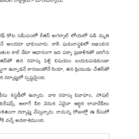
హగఢ్ కోట సమీపంలో కేతన్ అగర్వాల్ లోయలో పడి మృతి
 అందరూ భావించారు. కానీ ఘటనాస్థలిలో లభించిన
ందితుల కాల్ డేటా ఆధారంగా ఇది పక్కా ప్రణాళికతో జరిగిన
 చేతన్‌తో తన రహస్య పెళ్లి విషయం బయటపడకుండా
ుగా ఉన్నాడనే కారణంతోనే సియా, తన ప్రియుడు చేతన్‌తో
 దర్యాప్తులో స్పష్టమైంది.
ోలీసు కస్టడీలో ఉన్నారు. వారి రహస్య వివాహం, సోషల్
ికేషన్స్, అలాగే వీరి వెనుక ఏవైనా ఆర్థిక లావాదేవీలు
ంగా దర్యాప్తు చేస్తున్నారు. రానున్న రోజుల్లో ఈ కేసులో
కి వచ్చే అవకాశముంది.