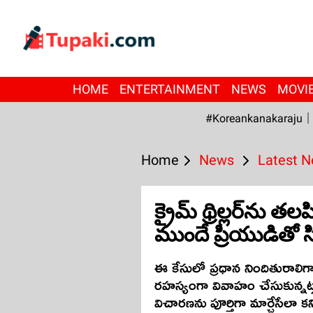
HOME
ENTERTAINMENT
NEWS
MOVI
#Koreankanakaraju
Home
News
Latest 
క్రైమ్ థ్రిల్లర్‌ను తలప
ముందే ప్రియుడితో
ఈ కేసులో ప్రధాన నిందితురాలిగా
రహస్యంగా వివాహం చేసుకున్నట్ల
విచారణను పూర్తిగా మార్చేసేలా కని