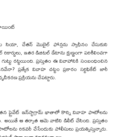
 పాయింట్
లు సియా, చేతన్ మొబైల్ ఫోన్లను స్వాధీనం చేసుకుని
కాల్ రికార్డులు, ఇతర డిజిటల్ డేటాను క్షుణ్ణంగా పరిశీలించగా
ుట్టు రట్టయింది. ప్రస్తుతం ఈ వివాహానికి సంబంధించిన
మైనవేనా? ప్రత్యేక వివాహ చట్టం ప్రకారం సర్టిఫికేట్ జారీ
ీకరణ ప్రక్రియను చేపట్టారు.
ైవేట్ ఇన్‌స్టాగ్రామ్ ఖాతాలో కొన్ని వివాహ ఫొటోలను
రు. అయితే ఆ తర్వాత ఆమె వాటిని డిలీట్ చేసింది. ప్రస్తుతం
లను రికవరీ చేసేందుకు పోలీసులు ప్రయత్నిస్తున్నారు.
జిటల్ సాక్ష్యాలుగా మారనున్నాయి.