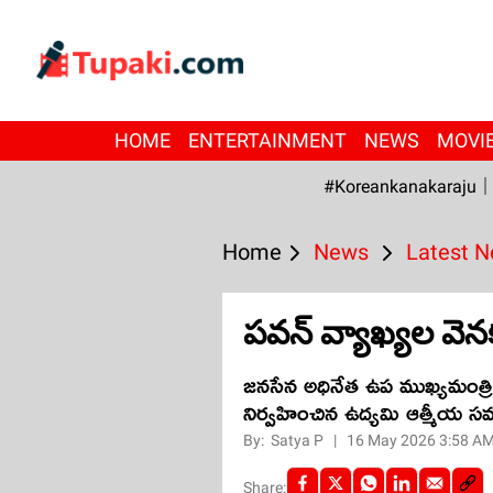
HOME
ENTERTAINMENT
NEWS
MOVI
#Koreankanakaraju
Home
News
Latest 
పవన్ వ్యాఖ్యల వె
జనసేన అధినేత ఉప ముఖ్యమంత్రి 
నిర్వహించిన ఉద్యమి ఆత్మీయ 
By:
Satya P
|
16 May 2026 3:58 A
Share: