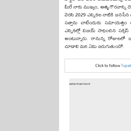
మీరే నాకు ముఖ్యం, ఆత్మ గౌరవాన్ని 
వెరసి 2029 ఎన్నికల నాటికి జనసేన 
సత్తాను చాటేందుకు సమాయత్తం అవుత
ఎన్నికల్లో విజయ్ సాధించిన సక్సె
అంటున్నారు. రానున్న రోజులలో
చూడాలి మరి ఏమి జరుగుతుందో.
Click to follow
Tupak
advertisement