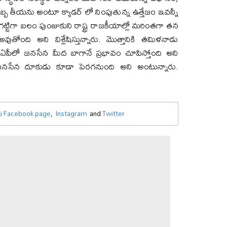
దెబ్బ తీయను అంటూ క్యాడర్ లో నింపుతున్న ఉత్తేజం ఇవన్నీ
గట్టిగా బలం పుంజుకుని రాష్ట్ర రాజకీయాల్లో మరింతగా తన
ోంది అని విశ్లేషిస్తున్నారు. మొత్తానికి తమిళనాడు
స్ ఏపీలో జనసేన మీద బాగానే ప్రభావం చూపిస్తోంది అని
 జనసేన దూకుడు కూడా పెరగనుంది అని అంటున్నారు.
i Facebook page
,
Instagram
and
Twitter