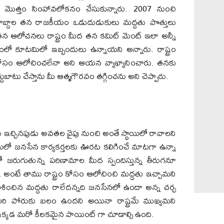
 మొత్తం సింహావలోకనం చేసుకున్నారు. 2007 నుంచి
శాబ్దాల తన రాజకీయం ఒడుదుడుకులు మద్దతు పొత్తులు
ఆలోచనలు రాష్ట్రం మీద తన కమిట్ మెంట్ ఇలా అన్నీ
లో కూటమిలో ఇబ్బందులు ఉన్నాయని అన్నారు. రాష్ట్రం
 కోసం ఆలోచించలేనా అని ఆయన వ్యాఖ్యానించారు. తనకు
దుబాటు చేస్తాను మీ ఆత్మగౌరవం తగ్గించను అని చెప్పారు.
ఇచ్చినపుడు అవతల వైపు నుంచి అంతే స్థాయిలో రావాలని
 జనసేన కార్యకర్తలకు ఊరట కలిగించే మాటగా ఉన్నా
లో జరుగుతున్న పరిణామాల మీద స్పందిస్తున్న తీరుగనూ
. అంటే తాము రాష్ట్రం కోసం ఆలోచించి మద్దతు ఇచ్చామని
ించిన మద్దతు రాలేదన్నది జనసేనలో ఉందా అన్న చర్చ
రి పోరుకు బలం ఉందని అయినా రాష్ట్రమే ముఖ్యమని
క్కడ మరో కీలకమైన పాయింట్ గా చూడాల్సి ఉంది.