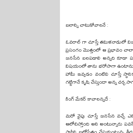
బలాన్ని చాటుకోవాలనే :
ఓవరాల్ గా చూస్తే తమిళనాడులో విజ
ప్రసంగం మొత్తంలో ఆ ప్రభావం చాలానే కన
జనసేన బలపడాలి అన్నది కూడా పవన
విషయంలో తాను భరోసాగా ఉంటాను అని 
హామీ ఇవ్వడం వంటివి చూస్తే స్
గట్టిగానే కృషి చేస్తుందా అన్న చర్చ స
కింగ్ మేకర్ కావాలన్నదే :
మరో వైపు చూస్తే జనసేన వచ్చే ఎన్
ఆలోచిస్తోంది అని అంటున్నారు పవన్
పార్టీని బలోపేతం చేసుకుంటున్న తీ