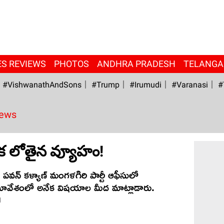
ES REVIEWS
PHOTOS
ANDHRA PRADESH
TELANG
#VishwanathAndSons
#Trump
#irumudi
#Varanasi
#
News
నక లోతైన వ్యూహం!
పవన్ కళ్యాణ్ మంగళగిరి పార్టీ ఆఫీసులో
సమావేశంలో అనేక విషయాల మీద మాట్లాడారు.
M