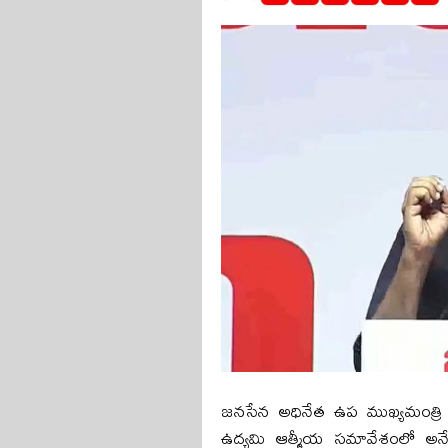
జనసేన అధినేత ఉప ముఖ్యమంత్రి ప
ఉద్యమి ఆత్మీయ సమావేశంలో అ