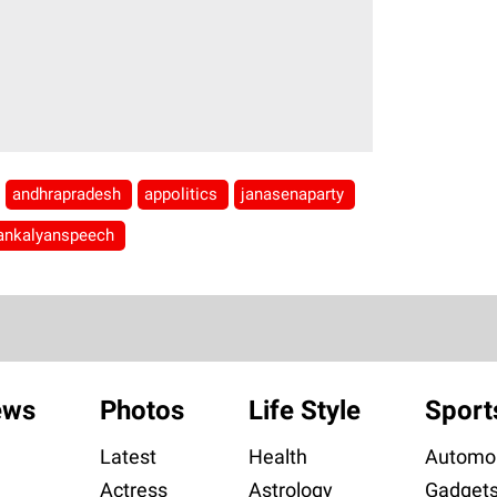
andhrapradesh
appolitics
janasenaparty
ankalyanspeech
ews
Photos
Life Style
Sport
Latest
Health
Automob
Actress
Astrology
Gadget