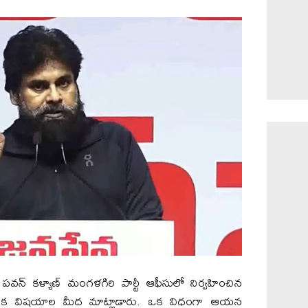
వన్ కళ్యాణ్ మంగళగిరి పార్టీ ఆఫీసులో నిర్వహించిన
నేక విషయాల మీద మాట్లాడారు. ఒక విధంగా ఆయన