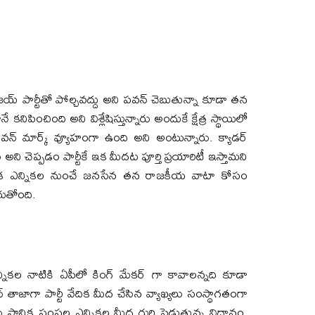
య్ పార్టీతో పోల్చవద్దు అని పవన్ చెబుతున్నా కూడా తన
ిపించింది అని విశ్లేషిస్తున్నారు అందుకే క్షేత్ర స్థాయిలో
్ మార్క్ వ్యూహంగా ఉంది అని అంటున్నారు. క్యాడర్
చెప్పడం పార్టీకే ఇక మీదట పూర్తి ప్రయారిటీ ఇస్తామని
థానిక ఎన్నికల నుంచే జనసేన తన రాజకీయ వాటా కోసం
ాగుతోంది.
నికల నాటికి ఏపీలో కింగ్ మేకర్ గా కావాలన్నది కూడా
 తాజాగా పార్టీ వేదిక మీద చేసిన వ్యాఖ్యలు సంస్థాగతంగా
రు స్థానిక సంస్థల ఎన్నికల మీద గురి పెడుతున్న విధానం,