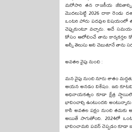
మరోసారి తన రాజకీయ జీవితాన్ని
మొదలుపెట్టి 2026 దాకా రెండు ద
ఒంటరి పోరు పదవుల విషయంలో తన 
చెప్పుకుంటూ వచ్చారు. అదే సమయం
కోసం ఆలోచించే తాను కార్యకర్తల
అన్నీ తెలుసు అని చెబుతూనే తాను సర్
అవతల వైపు నుంచి :
మన వైపు నుంచి నూరు శాతం మద్దతు 
ఆయన అనడం విశేషం. ఇది కూటమిలో
అధినాయకత్వం కూడా క్షేత్ర స్థాయి
భావించాల్సి ఉంటుందని అంటున్నారు
కానీ అవతల పక్షం నుంచి తమకు ఆశ
అయితే సాగుతోంది. 2024లో ఒంట
భావించామని పవన్ చెప్పడం కూడా ఇ