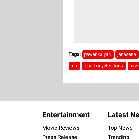
Tags:
pawankalyan
janasena
tdp
localbodyelections
paw
Entertainment
Latest N
Movie Reviews
Top News
Press Release
Trending