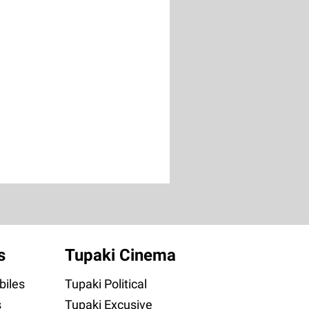
s
Tupaki Cinema
iles
Tupaki Political
s
Tupaki Excusive