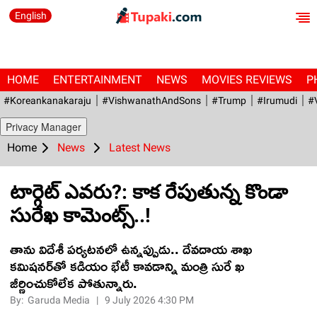
English
HOME
ENTERTAINMENT
NEWS
MOVIES REVIEWS
P
#Koreankanakaraju
#VishwanathAndSons
#Trump
#irumudi
#
Privacy Manager
Home
News
Latest News
టార్గెట్ ఎవ‌రు?: కాక రేపుతున్న కొండా
సురేఖ కామెంట్స్‌..!
తాను విదేశీ ప‌ర్య‌ట‌న‌లో ఉన్న‌ప్పుడు.. దేవ‌దాయ శాఖ
క‌మిష‌న‌ర్‌తో క‌డియం భేటీ కావడాన్ని మంత్రి సురే ఖ
జీర్ణించుకోలేక పోతున్నారు.
By:
Garuda Media
|
9 July 2026 4:30 PM