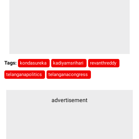
Tags:
kondasureka
kadiyamsrihari
revanthreddy
telanganapolitics
telanganacongress
advertisement