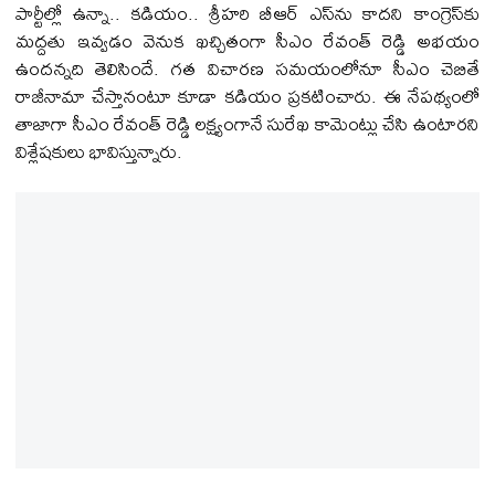
పార్టీల్లో ఉన్నా.. క‌డియం.. శ్రీహ‌రి బీఆర్ ఎస్‌ను కాద‌ని కాంగ్రెస్‌కు
మద్ద‌తు ఇవ్వ‌డం వెనుక ఖ‌చ్చితంగా సీఎం రేవంత్ రెడ్డి అభ‌యం
ఉంద‌న్న‌ది తెలిసిందే. గ‌త విచార‌ణ స‌మ‌యంలోనూ సీఎం చెబితే
రాజీనామా చేస్తానంటూ కూడా క‌డియం ప్ర‌క‌టించారు. ఈ నేప‌థ్యంలో
తాజాగా సీఎం రేవంత్ రెడ్డి ల‌క్ష్యంగానే సురేఖ కామెంట్లు చేసి ఉంటార‌ని
విశ్లేష‌కులు భావిస్తున్నారు.