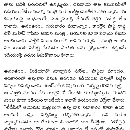
తాను విదేశీ ప‌ర్య‌ట‌న‌లో ఉన్న‌ప్పుడు.. దేవ‌దాయ శాఖ క‌మిష‌న‌ర్‌తో
క‌డియం భేటీ కావడాన్ని మంత్రి సురే ఖ జీర్ణించుకోలేక పోతున్నారు. ఈ
విష‌యంపై బుధ‌వార‌మే ముఖ్య‌మంత్రి రేవంత్ రెడ్డికి సుదీర్ఘ లేఖ
రాశారు. అనంత‌రం.. గురువారం మ‌ధ్యాహ్నం.. కాంగ్రెస్ పార్టీ రాష్ట్ర
చీఫ్ మ‌హేష్ గౌడ్‌ను క‌లిసిన మంత్రి.. ఆయ‌న‌కు కూడా ఫిర్యాదు లేఖ‌ను
అందించారు. పార్టీకి సంబంధం లేని శాస‌న స‌భ్యుడు.. మంత్రి శాఖ‌కు
సంబందించి స‌మీక్ష చేయ‌డం ఏంట‌ని ఆమె ప్ర‌శ్నించారు. త‌క్ష‌ణ‌మే
క‌డియంపై చ‌ర్య‌లు తీసుకోవాల‌ని కోరారు.
అనంత‌రం.. మీడియాతో మాట్లాడిన సురేఖ‌.. పార్టీలు మార‌డం..
అధికారంలో ఉన్న‌వారి వెనుక తిర‌గ‌డం క‌డియంకు వెన్న‌తో పెట్టిన
విద్య‌గా విమ‌ర్శించారు. బీఆర్‌ఎస్ త‌ర‌ఫున కారు గుర్తుపై గెలిచిన వ్యక్తి...
ఆ పార్టీని మోసం చేసి కాంగ్రెస్‌లో చేరారని దుయ్య‌బ‌ట్టారు. మొదటి
నుంచి కూడా కడియం రాజకీయం ఇలానే ఉంటుందని ఎద్దేవా చేశారు.
``టీడీపీలో ఆయనకు మిత్రులుగా ఉన్న వారి సహకారం కూడా ఉంది.
అందుకే ఇష్టం వచ్చినట్టు రెచ్చిపోతున్నారు.`` అని సురేఖ
వ్యాఖ్యానించ‌డం రాజ‌కీయంగా వివాదానికి దారి తీస్తోంది. మ‌రోవైపు
మ‌హేష్ కుమార్ గౌడ్ మాత్రం ఈ వివాదం టీ క‌ప్పులో తుఫానేన‌ని