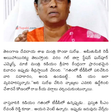
తెలంగాణ దేవ‌దాయ శాఖ మంత్రి కొండా సురేఖ‌.. అమీతుమీకి రెడీ
అయిపోయిన‌ట్టు తెలుస్తోంది. వ‌రం గ‌ల్ జిల్లా స్టేష‌న్ ఘ‌న్‌పూర్
ఎమ్మెల్యే, మాజీ మంత్రి క‌డియం శ్రీహ‌రి కేంద్రంగా ప్రారంభ‌మైన
వివాదం ఇప్పుడు తీవ్రస్థాయికి చేరింది. ``గ‌తంలో టీడీపీలో ప‌నిచేసిన
వారి స‌హ‌కారం, అండ ఉండ‌బ‌ట్టే.. క‌డి యం ఇలా
వ్య‌వ‌హ‌రిస్తున్నారు.``అని సురేఖ చేసిన వ్యాఖ్య‌లు ఎవ‌రిని ఉద్దేశించి
చేశార‌నే కోణంలో రాజ కీయ వ‌ర్గాలు చ‌ర్చించుకుంటున్నాయి.
వాస్త‌వానికి క‌డియం గ‌తంలో టీడీపీలో ఉన్న‌ప్పుడు.. ప్ర‌స్తుత సీఎం
రేవంత్ రెడ్డి కూడా.. ఆయ‌న వెంటే ఉన్నారు. ఇప్పుడు ఇరువురు వేర్వేరు