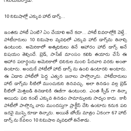
10 నిమిషాల్లో ఎక్కువ హాట్‌ డాగ్స్‌...
ఇంతకు పోటీ ఏంటి? ఏం చేయాలి అనే కదా... పోటీ వివరాల్లోకి వెళ్తే..
పోటీదారులు 10 నిమిషాల వ్యవధిలో ఎక్కువ హాట్‌ డాగ్స్‌ను తినాల్సి
ఉంటుంది. అమెరికాలో అత్యధికులు తినే ఆహారం హాట్ డాగ్స్ అనే
విషయం తెల్సిందే. బ్రెడ్‌, సాసేజ్‌ మాంసం కలిపి తయారు చేసే ఈ
ఆహార పదార్థంను అమెరికాలో ధనికుల నుంచి పేదవారి వరకు అంతా
తింటారు. అందుకే పోటీలో హాట్‌ డాగ్స్ ను ఉంచి ఉంటారని అంటారు.
ఈ ఏడాది పోటీలో పెద్ద ఎత్తున జనాలు పాల్గొన్నారు. పోటీదారులు
హాట్‌ డాగ్స్‌ను నీటిలో ముంచుకుని తినవచ్చు. అలా తినడం వల్ల బ్రెడ్‌
నీటిలో మెత్తబడి తినడానికి ఈజీగా ఉంటుంది. ఎంత స్పీడ్‌ గా తిన్నా
అయిదు పది కంటే ఎక్కువ తినడం సామాన్యులకు సాధ్యం కాదు. కానీ
పోటీలో పాల్గొన్న వారు ముందస్తుగా ప్రాక్టీస్ చేసి ఉంటారు కనుక పది
ఇరవై ముప్పై కూడా తిన్నారు. అయితే జోయ్ మాత్రం ఏకంగా 67 హాట్
డాగ్స్ ను కేవలం 10 నిమిషాల వ్యవధిలో తినేశాడు.