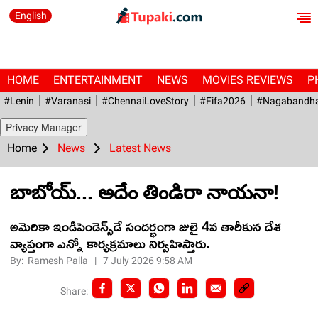
English
HOME
ENTERTAINMENT
NEWS
MOVIES REVIEWS
P
#Lenin
#Varanasi
#ChennaiLoveStory
#fifa2026
#Nagabandh
Privacy Manager
Home
News
Latest News
బాబోయ్‌... అదేం తిండిరా నాయనా!
అమెరికా ఇండిపెండెన్స్‌డే సందర్భంగా జులై 4వ తారీకున దేశ
వ్యాప్తంగా ఎన్నో కార్యక్రమాలు నిర్వహిస్తారు.
By:
Ramesh Palla
|
7 July 2026 9:58 AM
Share: