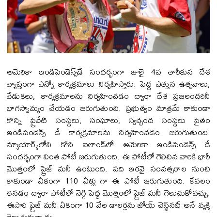
అమెరికా ఇండిపెండెన్స్‌డే సందర్భంగా జులై 4వ తారీకున దేశ
వ్యాప్తంగా ఎన్నో కార్యక్రమాలు నిర్వహిస్తారు. పెద్ద ఎత్తున ఉత్సవాలు,
వేడుకలు, కార్యక్రమాలను నిర్వహించడం ద్వారా దేశ ప్రజలందరినీ
భాగస్వామ్యం చేయడం జరుగుతుంది. ప్రభుత్వం మాత్రమే కాకుండా
కొన్ని ప్రైవేట్‌ సంస్థలు, సంఘాలు, స్వచ్చంద సంస్థలు సైతం
ఇండిపెండెన్స్ డే కార్యక్రమాలను నిర్వహించడం జరుగుతుంది.
న్యూయార్క్‌లోని కోని ఐలాండ్‌లో అమెరికా ఇండిపెండెన్స్ డే
సందర్భంగా వింత పోటీ జరుగుతుంది. ఈ పోటీలో గెలిచిన వారికి భారీ
మొత్తంలో ప్రైజ్ మనీ ఉంటుంది. పది ఇరవై సంవత్సరాల నుంచి
కాకుండా ఏకంగా 110 ఏళ్లు గా ఈ పోటీ జరుగుతుంది. కేవలం
తినడం ద్వారా పోటీలో నెగ్గి పెద్ద మొత్తంలో ప్రైజ్‌ మనీ గెలుచుకోవచ్చు.
ఈసారి ప్రైజ్ మనీ ఏకంగా 10 వేల డాలర్లను జోయ్‌ చెస్ట్‌నట్‌ అనే వ్యక్తి
గెలుచుకున్నాడు.