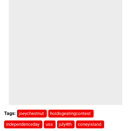
Tags:
joeychestnut
hotdogeatingcontest
independenceday
usa
july4th
coneyisland