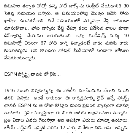
నిమిషాల తర్వాత నోట్లో ఉన్న హాట్‌ డాగ్స్ ను కంప్లీట్‌ చేయడానికి 30
సెకన్ల సమయం ఇస్తారు. ఆ సమయంలోపు మొత్తం తినేసి నోరు
ఖాళీగా ఉంచుకోవాలి. తినే సమయంలో ఎక్కువగా వేస్ట్‌ కాకుండా
చూసుకోవాలి. హాట్‌ డాగ్స్‌ను వేస్ట్‌ చేస్తూ కంది పడేసిన వారిని కూడా
డిస్‌క్వాలిఫై చేయడం జరుగుతుంది. ఇన్ని కండీషన్స్ మధ్య 10
నిమిషాల్లో ఏకంగా 67 హాట్‌ డాగ్స్ తిన్నాడంటే వాడు మనిషి కాదు
కుంభకర్ణుడు అని కొందరు సోషల్‌ మీడియాలో సరదాగా జోకులు
వేసుకుంటున్నారు.
ESPN స్పోర్ట్స్ ఛానల్‌ లో లైవ్‌...
1916 నుంచి నిర్వహిస్తున్న ఈ పోటీని చూసేందుకు వేలాది మంది
తరలి వస్తారు. అంతే కాకుండా ఈ కార్యక్రమాన్ని లైవ్‌ ఇచ్చే స్పోర్ట్స్
ఛానల్‌ ESPN ను ఆ రోజు కోట్లాది మంది ప్రపంచ వ్యాప్తంగా చూస్తూ
ఉంటారు. ప్రపంచవ్యాప్తంగా ఈ వింత ఆటకు అభిమానులు ఉన్నారు.
ప్రతి ఏడాది ఎవరు గెలుస్తారా అని ఆసక్తిగా ఎదురు చూస్తూ ఉంటారు.
జోయ్‌ చెస్ట్‌నట్‌ ఇప్పటి వరకు 17 సార్లు విజేతగా నిలిచాడు. ఇప్పుడు