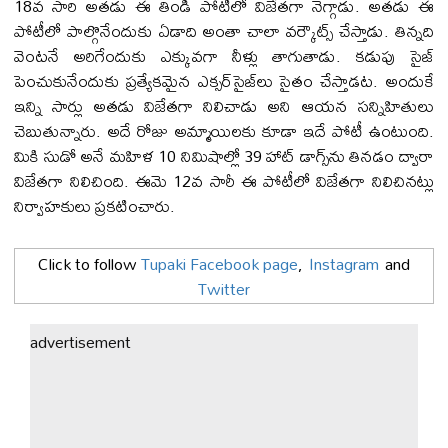
18వ సారి అతడు ఈ తిండి పోటీలో విజేతగా నెగ్గాడు. అతడు ఈ
పోటీలో పాల్గొనేందుకు ఏడాది అంతా చాలా వర్కౌట్స్ చేస్తాడు. తిన్నది
వెంటనే అరిగేందుకు ఎక్కువగా నీళ్లు తాగుతాడు. కడుపు సైజ్‌
పెంచుకునేందుకు ప్రత్యేకమైన ఎక్సర్‌సైజ్‌లు సైతం చేస్తాడట. అందుకే
ఇన్ని సార్లు అతడు విజేతగా నిలిచాడు అని ఆయన సన్నిహితులు
చెబుతున్నారు. అదే రోజు అమ్మాయిలకు కూడా ఇదే పోటీ ఉంటుంది.
మికి సుడో అనే మహిళ 10 నిమిషాల్లో 39 హాట్ డాగ్స్‌ను తినడం ద్వారా
విజేతగా నిలిచింది. ఈమె 12వ సారీ ఈ పోటీలో విజేతగా నిలిచినట్లు
నిర్వాహకులు ప్రకటించారు.
Click to follow
Tupaki Facebook page
,
Instagram
and
Twitter
advertisement