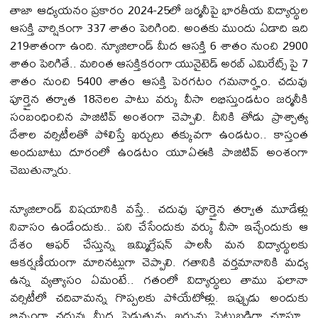
తాజా ఆధ్యయనం ప్రకారం 2024-25లో జర్మనీపై భారతీయ విద్యార్థుల
ఆసక్తి వార్షికంగా 337 శాతం పెరిగింది. అంతకు ముందు ఏడాది ఇది
219శాతంగా ఉంది. న్యూజిలాండ్ మీద ఆసక్తి 6 శాతం నుంచి 2900
శాతం పెరిగితే.. మరింత ఆసక్తికరంగా యునైటెడ్ అరబ్ ఎమిరేట్స్ పై 7
శాతం నుంచి 5400 శాతం ఆసక్తి పెరగటం గమనార్హం. చదువు
పూర్తైన తర్వాత 18నెలల పాటు వర్కు వీసా లభిస్తుండటం జర్మనీకి
సంబంధించిన పాజిటివ్ అంశంగా చెప్పాలి. దీనికి తోడు ప్రాశ్చాత్య
దేశాల వర్సిటీలతో పోలిస్తే ఖర్చులు తక్కువగా ఉండటం.. కాస్తంత
అందుబాటు దూరంలో ఉండటం యూఏఈకి పాజిటివ్ అంశంగా
చెబుతున్నారు.
న్యూజిలాండ్ విషయానికి వస్తే.. చదువు పూర్తైన తర్వాత మూడేళ్లు
నివాసం ఉండేందుకు.. పని చేసేందుకు వర్కు వీసా ఇచ్చేందుకు ఆ
దేశం ఆఫర్ చేస్తున్న ఇమ్మిగ్రేషన్ పాలసీ మన విద్యార్థులకు
ఆకర్షణీయంగా మారినట్లుగా చెప్పాలి. గతానికి వర్తమానానికి మధ్య
ఉన్న వ్యత్యాసం ఏమంటే.. గతంలో విద్యార్థులు తాము ఫలానా
వర్సిటీలో చదివామన్న గొప్పలకు పోయేటోళ్లు. ఇప్పుడు అందుకు
భిన్నంగా చదువు మీద పెడుతున్న ఖర్చును పెట్టుబడిగా చూస్తూ..