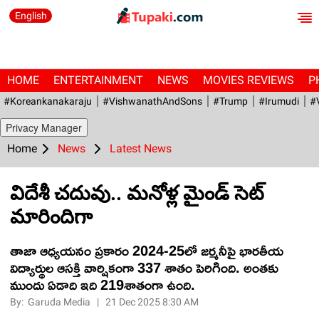
English
HOME
ENTERTAINMENT
NEWS
MOVIES REVIEWS
P
#Koreankanakaraju
#VishwanathAndSons
#Trump
#irumudi
#
Privacy Manager
Home
News
Latest News
విదేశీ చదువు.. మనోళ్ల మైండ్ సెట్
మారిందిగా
తాజా ఆధ్యయనం ప్రకారం 2024-25లో జర్మనీపై భారతీయ
విద్యార్థుల ఆసక్తి వార్షికంగా 337 శాతం పెరిగింది. అంతకు
ముందు ఏడాది ఇది 219శాతంగా ఉంది.
By:
Garuda Media
|
21 Dec 2025 8:30 AM