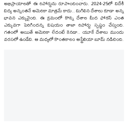
అభిప్రాయాలతో ఈ రిపోర్టును రూపొందించారు. 2024-25లో విదేశీ
విద్య అన్నంతనే అమెరికా మాత్రమే కాదు.. మిగిలిన దేశాలు కూడా అన్న
భావన ఎక్కువైంది. ఈ క్రమంలో కొన్ని దేశాల మీద ఫోకస్ ఎంత
ఎక్కువగా పెరిగిందన్న విషయం తాజా రిపోర్టు స్పష్టం చేస్తుంది.
గతంలో అయితే అమెరికా లేదంటే కెనడా.. యూకే దేశాలు ముందు
వరసలో ఉండేవి. ఆ మధ్యలో కొంతకాలం ఆస్ట్రేలియా బూమ్ నడిచింది.