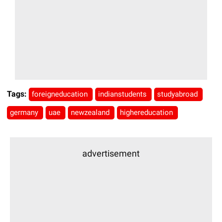
Tags:
foreigneducation
indianstudents
studyabroad
germany
uae
newzealand
highereducation
advertisement