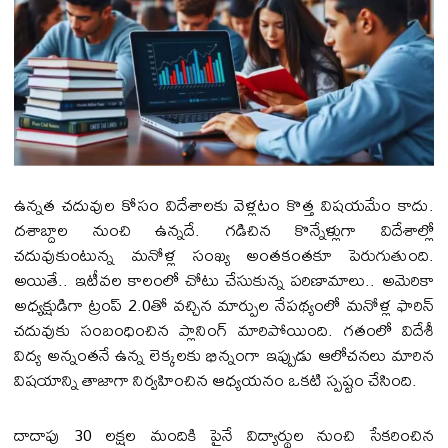
ఉన్నత చదువుల కోసం విదేశాలకు వెళ్లటం కొత్త విషయమేం కాదు.
దశాబ్దాల నుంచి ఉన్నదే. గడిచిన కొన్నేళ్లుగా విదేశాల్లో
చదువుకుంటున్న మనోళ్ల సంఖ్య అంతకంతకూ పెరుగుతుంది.
అయితే.. ఇటీవల కాలంలో చోటు చేసుకున్న పరిణామాలు.. అమెరికా
అధ్యక్షుడిగా ట్రంప్ 2.0తో వచ్చిన మార్పుల నేపథ్యంలో మనోళ్ల ఫారిన్
చదువుకు సంబంధించిన ప్లానింగ్ మారిపోయింది. గతంలో విదేశీ
విద్య అన్నంతనే ఉన్న లెక్కలకు భిన్నంగా ఇప్పుడు ఆలోచనలు మారిన
విషయాన్ని తాజాగా నిర్వహించిన ఆధ్యయనం ఒకటి స్పష్టం చేసింది.
దాదాపు 30 లక్షల మందికి పైనే విద్యార్థుల నుంచి సేకరించిన