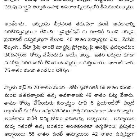
చదువు పూర్తైన తర్వాత ఉపాధి అవకాశాల్ని లెక్కలోకి తీసుకుంటున్నారు.
అంతేకాదు.. ఖర్చులను వీలైనంత తక్కువగా ఉండే అవకాశాల్ని
పరిశీలిస్తున్నట్లుగా తేలింది. స్పెషలైజేషన్ కు గతానికి మించి ఎక్కువ
ప్రయారిటీ ఇస్తున్నట్లుగా తేలింది. 40 శాతం విద్యార్థులు ఏఐ.. మెషిన్
లెర్నింగ్.. డేటా సైన్స్ లాంటి మాస్టర్స్ ప్రోగ్రామ్స్ పై ఆసక్తిని ప్రదర్శించటం
కనిపిస్తోంది. కోర్సు చేసేందుకు అయ్యే ఖర్చు.. ఇతర ఖర్చులు కూడా
మనోళ్లు పరిగణలోకి తీసుకుంటున్నట్లుగా గుర్తించారు. ఇలాంటి వారు
75 శాతం మంది ఉండటం విశేషం.
స్కాలర్ షిప్ కు 70 శాతం మంది.. కెరీర్ పురోగతికి 58 శాతం మంది..
మంచి జీతభత్యాలకు ఉన్న అవకాశాలకు 49 శాతం ఓట్లు వేశారు.
తాము కోర్సు చేసేందుకు విద్యార్థుల టాప్ 5 ప్రయారిటీలో వర్సిటీ
ర్యాంకింగ్ కు చోటు ఇవ్వకపోవటం కొత్త పరిణామంగా చెబుతున్నారు.
అంతేకాదు విదేశీ విద్య కోసం వెళుతున్న అబ్బాయిలు.. అమ్మాయిల
మధ్య గతంలో ఉన్న అంతరం అంతకంతకూ తగ్గుతోంది. ప్రస్తుతం
అబ్బాయిలు 58 శాతం ఉంటే అమ్మాయిలు 42 శాతం ఉన్నట్లుగా