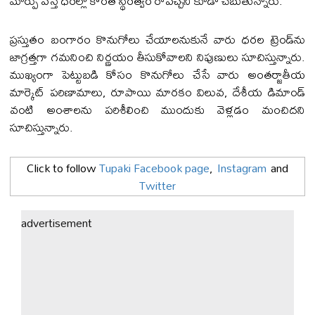
మార్పు వస్తే ధరల్లో కొంత స్థిరత్వం రావచ్చని కూడా చెబుతున్నారు.
ప్రస్తుతం బంగారం కొనుగోలు చేయాలనుకునే వారు ధరల ట్రెండ్‌ను
జాగ్రత్తగా గమనించి నిర్ణయం తీసుకోవాలని నిపుణులు సూచిస్తున్నారు.
ముఖ్యంగా పెట్టుబడి కోసం కొనుగోలు చేసే వారు అంతర్జాతీయ
మార్కెట్ పరిణామాలు, రూపాయి మారకం విలువ, దేశీయ డిమాండ్
వంటి అంశాలను పరిశీలించి ముందుకు వెళ్లడం మంచిదని
సూచిస్తున్నారు.
Click to follow
Tupaki Facebook page
,
Instagram
and
Twitter
advertisement