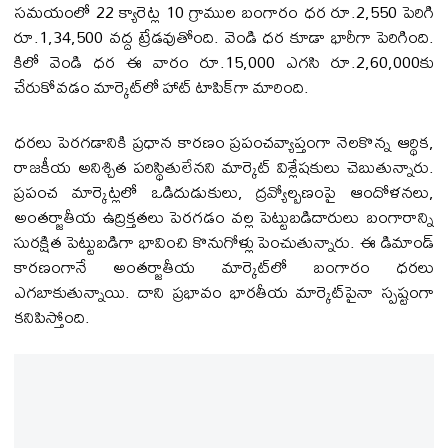
సమయంలో 22 క్యారెట్ల 10 గ్రాముల బంగారం ధర రూ.2,550 పెరిగి
రూ.1,34,500 వద్ద ట్రేడవుతోంది. వెండి ధర కూడా భారీగా పెరిగింది.
కిలో వెండి ధర ఈ వారం రూ.15,000 ఎగసి రూ.2,60,000కు
చేరుకోవడం మార్కెట్‌లో హాట్ టాపిక్‌గా మారింది.
ధరలు పెరగడానికి ప్రధాన కారణం ప్రపంచవ్యాప్తంగా నెలకొన్న ఆర్థిక,
రాజకీయ అనిశ్చిత పరిస్థితులేనని మార్కెట్ విశ్లేషకులు చెబుతున్నారు.
ప్రపంచ మార్కెట్లలో ఒడిదుడుకులు, ద్రవ్యోల్బణంపై ఆందోళనలు,
అంతర్జాతీయ ఉద్రిక్తతలు పెరగడం వల్ల పెట్టుబడిదారులు బంగారాన్ని
సురక్షిత పెట్టుబడిగా భావించి కొనుగోళ్లు పెంచుతున్నారు. ఈ డిమాండ్
కారణంగానే అంతర్జాతీయ మార్కెట్‌లో బంగారం ధరలు
ఎగబాకుతున్నాయి. దాని ప్రభావం భారతీయ మార్కెట్‌పైనా స్పష్టంగా
కనిపిస్తోంది.