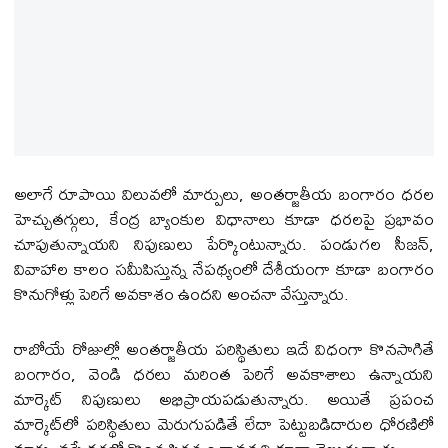
అలాగే రూపాయి విలువలో మార్పులు, అంతర్జాతీయ బంగారం ధరల
హెచ్చుతగ్గులు, కేంద్ర బ్యాంకుల విధానాలు కూడా ధరలపై ప్రభావం
చూపుతున్నాయని నిపుణులు పేర్కొంటున్నారు. పండుగల సీజన్,
వివాహాల కాలం సమీపిస్తున్న నేపథ్యంలో దేశీయంగా కూడా బంగారం
కొనుగోళ్లు పెరిగే అవకాశం ఉందని అంచనా వేస్తున్నారు.
రాబోయే రోజుల్లో అంతర్జాతీయ పరిస్థితులు ఇదే విధంగా కొనసాగితే
బంగారం, వెండి ధరలు మరింత పెరిగే అవకాశాలు ఉన్నాయని
మార్కెట్ నిపుణులు అభిప్రాయపడుతున్నారు. అయితే ప్రపంచ
మార్కెట్‌లో పరిస్థితులు మెరుగుపడితే లేదా పెట్టుబడిదారుల ధోరణిలో