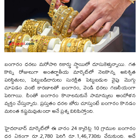
బంగారం ధరలు మరోసారి రికార్డు స్థాయిలో దూసుకెళ్తున్నాయి. గత
కొన్ని రోజులుగా అంతర్జాతీయ మార్కెట్‌లో నెలకొన్న అనిశ్చిత
పరిస్థితులు, పెట్టుబడిదారులు సురక్షిత పెట్టుబడుల వైపు మొగ్గు
చూపడం వంటి కారణాలతో బంగారం, వెండి ధరలు గణనీయంగా
పెరిగాయి. దీంతో బంగారం కొనాలనుకునే సామాన్యులు ఆందోళన
వ్యక్తం చేస్తున్నారు. ప్రస్తుతం ధరల జోరు చూస్తుంటే బంగారం కొనడం
మరింత కష్టమవుతుందా అనే ప్రశ్న వినిపిస్తోంది.
హైదరాబాద్ మార్కెట్‌లో ఈ వారం 24 క్యారెట్ల 10 గ్రాముల బంగారం
ధర ఏకంగా రూ.2,780 పెరిగి రూ.1,46,730కు చేరుకుంది. అదే