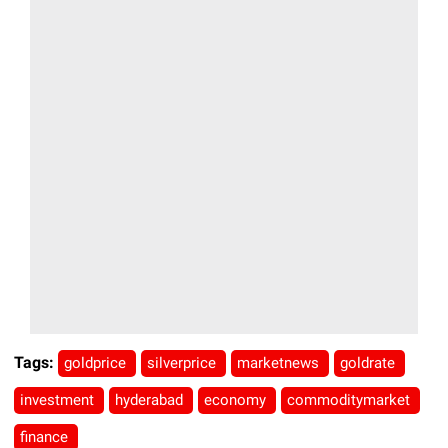
Tags:
goldprice
silverprice
marketnews
goldrate
investment
hyderabad
economy
commoditymarket
finance