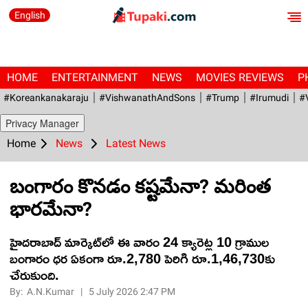
English
HOME
ENTERTAINMENT
NEWS
MOVIES REVIEWS
P
#Koreankanakaraju
#VishwanathAndSons
#Trump
#irumudi
#
Privacy Manager
Home
News
Latest News
బంగారం కొనడం కష్టమేనా? మరింత
భారమేనా?
హైదరాబాద్ మార్కెట్‌లో ఈ వారం 24 క్యారెట్ల 10 గ్రాముల
బంగారం ధర ఏకంగా రూ.2,780 పెరిగి రూ.1,46,730కు
చేరుకుంది.
By:
A.N.Kumar
|
5 July 2026 2:47 PM