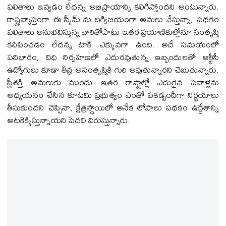
ఫలితాలు ఇవ్వడం లేదన్న అభిప్రాయాన్ని కలిగిస్తోందని అంటున్నారు.
రాష్ట్రవ్యాప్తంగా ఈ స్కీమ్ ను దిగ్విజయంగా అమలు చేస్తున్నా, పథకం
ఫలితాలు అనుభవిస్తున్న వారితోపాటు ఇతర ప్రయాణికుల్లోనూ సంతృప్తి
కనిపించడం లేదన్న టాక్ ఎక్కువగా ఉంది. అదే సమయంలో
పనిభారం, విధి నిర్వహణలో ఎదురవుతున్న ఇబ్బందులతో ఆర్టీసీ
ఉద్యోగులు కూడా తీవ్ర అసంతృప్తికి గురి అవుతున్నారని చెబుతున్నారు.
స్త్రీశక్తి అమలుకు ముందు ఇతర రాష్ట్రాల్లో ఎదురైన సవాళ్లను
అధ్యయనం చేసిన కూటమి ప్రభుత్వం ఎంతో పకడ్బందీగా నిర్ణయాలు
తీసుకుందని చెప్పినా, క్షేత్రస్థాయిలో అనేక లోపాలు పథకం ఉద్దేశాన్ని
అటకెక్కిస్తున్నాయని పెదవి విరుస్తున్నారు.