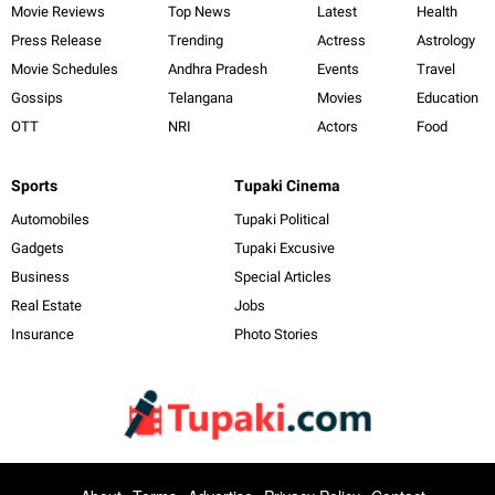
Movie Reviews
Top News
Latest
Health
Press Release
Trending
Actress
Astrology
Movie Schedules
Andhra Pradesh
Events
Travel
Gossips
Telangana
Movies
Education
OTT
NRI
Actors
Food
Sports
Tupaki Cinema
Automobiles
Tupaki Political
Gadgets
Tupaki Excusive
Business
Special Articles
Real Estate
Jobs
Insurance
Photo Stories