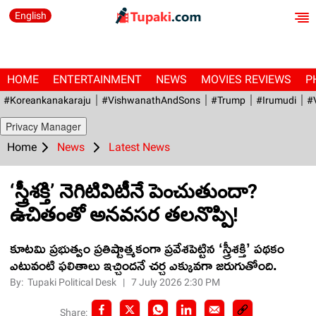
English
HOME
ENTERTAINMENT
NEWS
MOVIES REVIEWS
P
#Koreankanakaraju
#VishwanathAndSons
#Trump
#irumudi
#
Privacy Manager
Home
News
Latest News
‘స్త్రీశక్తి’ నెగిటివిటీనే పెంచుతుందా?
ఉచితంతో అనవసర తలనొప్పి!
కూటమి ప్రభుత్వం ప్రతిష్టాత్మకంగా ప్రవేశపెట్టిన ‘స్త్రీశక్తి’ పథకం
ఎటువంటి ఫలితాలు ఇచ్చిందనే చర్చ ఎక్కువగా జరుగుతోంది.
By:
Tupaki Political Desk
|
7 July 2026 2:30 PM
Share: