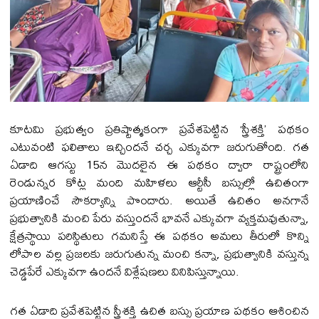
కూటమి ప్రభుత్వం ప్రతిష్టాత్మకంగా ప్రవేశపెట్టిన ‘స్త్రీశక్తి’ పథకం
ఎటువంటి ఫలితాలు ఇచ్చిందనే చర్చ ఎక్కువగా జరుగుతోంది. గత
ఏడాది ఆగస్టు 15న మొదలైన ఈ పథకం ద్వారా రాష్ట్రంలోని
రెండున్నర కోట్ల మంది మహిళలు ఆర్టీసీ బస్సుల్లో ఉచితంగా
ప్రయాణించే సౌకర్యాన్ని పొందారు. అయితే ఉచితం అనగానే
ప్రభుత్వానికి మంచి పేరు వస్తుందనే భావనే ఎక్కువగా వ్యక్తమవుతున్నా,
క్షేత్రస్థాయి పరిస్థితులు గమనిస్తే ఈ పథకం అమలు తీరులో కొన్ని
లోపాల వల్ల ప్రజలకు జరుగుతున్న మంచి కన్నా, ప్రభుత్వానికి వస్తున్న
చెడ్డపేరే ఎక్కువగా ఉందనే విశ్లేషణలు వినిపిస్తున్నాయి.
గత ఏడాది ప్రవేశపెట్టిన స్త్రీశక్తి ఉచిత బస్సు ప్రయాణ పథకం ఆశించిన