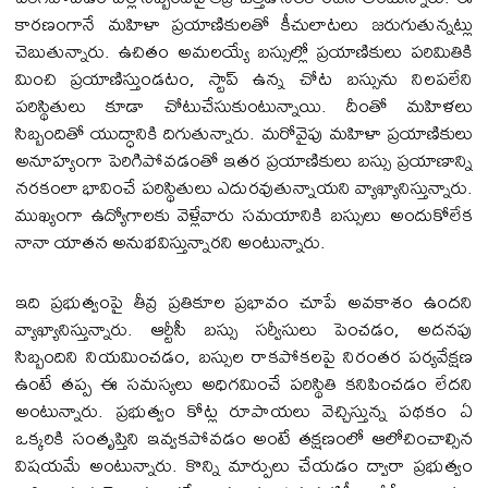
కారణంగానే మహిళా ప్రయాణికులతో కీచులాటలు జరుగుతున్నట్లు
చెబుతున్నారు. ఉచితం అమలయ్యే బస్సుల్లో ప్రయాణికులు పరిమితికి
మించి ప్రయాణిస్తుండటం, స్టాప్ ఉన్న చోట బస్సును నిలపలేని
పరిస్థితులు కూడా చోటుచేసుకుంటున్నాయి. దీంతో మహిళలు
సిబ్బందితో యుద్ధానికి దిగుతున్నారు. మరోవైపు మహిళా ప్రయాణికులు
అనూహ్యంగా పెరిగిపోవడంతో ఇతర ప్రయాణికులు బస్సు ప్రయాణాన్ని
నరకంలా భావించే పరిస్థితులు ఎదురవుతున్నాయని వ్యాఖ్యానిస్తున్నారు.
ముఖ్యంగా ఉద్యోగాలకు వెళ్లేవారు సమయానికి బస్సులు అందుకోలేక
నానా యాతన అనుభవిస్తున్నారని అంటున్నారు.
ఇది ప్రభుత్వంపై తీవ్ర ప్రతికూల ప్రభావం చూపే అవకాశం ఉందని
వ్యాఖ్యానిస్తున్నారు. ఆర్టీసీ బస్సు సర్వీసులు పెంచడం, అదనపు
సిబ్బందిని నియమించడం, బస్సుల రాకపోకలపై నిరంతర పర్యవేక్షణ
ఉంటే తప్ప ఈ సమస్యలు అధిగమించే పరిస్థితి కనిపించడం లేదని
అంటున్నారు. ప్రభుత్వం కోట్ల రూపాయలు వెచ్చిస్తున్న పథకం ఏ
ఒక్కరికి సంతృప్తిని ఇవ్వకపోవడం అంటే తక్షణంలో ఆలోచించాల్సిన
విషయమే అంటున్నారు. కొన్ని మార్పులు చేయడం ద్వారా ప్రభుత్వం