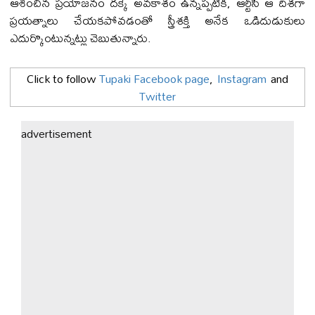
ఆశించిన ప్రయోజనం దక్కే అవకాశం ఉన్నప్పటికీ, ఆర్టీసీ ఆ దిశగా
ప్రయత్నాలు చేయకపోవడంతో స్త్రీశక్తి అనేక ఒడిదుడుకులు
ఎదుర్కొంటున్నట్లు చెబుతున్నారు.
Click to follow
Tupaki Facebook page
,
Instagram
and
Twitter
advertisement