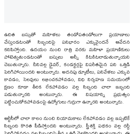
ఉచిత బస్సుతో మహిళలు తండోపతండోలుగా ప్రయాణాలు
చేస్తుండటంతో సిబ్బందిపై పనిభారం ఎక్కువైందనే ఆవేదన
కనిపిస్తోంది. ఉదయం నుంచి రాత్రి వరకు మహిళా ప్రయాణికులు
పోటెత్తుతుండటంతో బస్సులు అన్నీ కిటకిటలాడుతున్నాయని
చెబుతున్నారు. దీనివల్ల డ్రైవర్, కండక్టర్లపై విపరీతమైన పని ఒత్తిడి
పెరిగిపోయిందని అంటున్నారు. అదనపు డ్యూటీలు, పనివేళలు ఎక్కువ
కావడం, సెలవులు లభించకపోవడం, విధి నిర్వహణ సమయంలో
క్షణం కూడా తీరిక లేకపోవడం వల్ల సిబ్బంది చాలా ఇబ్బంది
పడుతున్నారని అంటున్నారు. ఈ విషయాన్ని ప్రభుత్వం
పట్టించుకోకపోవడంపై ఉద్యోగులు గుర్రుగా ఉన్నారని అంటున్నారు.
ఆర్టీసీలో చాలా కాలం నుంచి నియామకాలు లేకపోవడం వల్ల ఇప్పటికే
సిబ్బంది కొరత పీడిస్తోందని అంటున్నారు. స్త్రీశక్తి పథకం వల్ల రద్దీ
పెరిగిపోవడం వల్ల సిబ్బందిపై తీవ్ర ఒత్తిడి నెలకొందని అంటున్నారు. ఈ