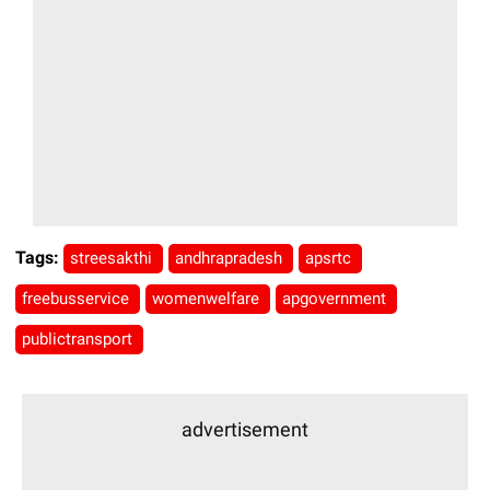
Tags:
streesakthi
andhrapradesh
apsrtc
freebusservice
womenwelfare
apgovernment
publictransport
advertisement