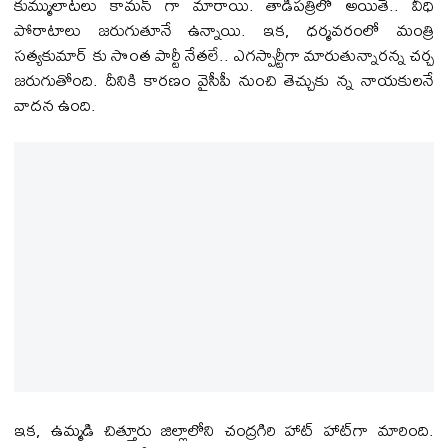
కుమ్ములాట‌లు కామ‌న్ గా మారాయి. తాడిప‌త్రిలో అయితే.. వీధి
పోరాటాలు జ‌రుగుతూనే ఉన్నాయి. ఇక‌, ధ‌ర్మ‌వ‌రంలో మంత్రి
స‌త్య‌కుమార్‌ కు సొంత పార్టీ నేత‌లే.. ఎగ‌స్పార్టీగా మారుతున్నార‌న్న చ‌ర్చ
జ‌రుగుతోంది. దీనికి కార‌ణం వైసీపీ నుంచి తెచ్చుకు న్న నాయ‌కుల‌నే
వాద‌న ఉంది.
ఇక‌, ఉమ్మ‌డి చిత్తూరు జిల్లాలోని చంద్ర‌గిరి హాట్ హాట్‌గా మారింది.