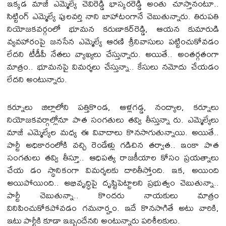
ఇక్క‌డ మాజీ ఎమ్మెల్యే చెవిరెడ్డి భాస్క‌ర‌రెడ్డి అంతు చూస్తానంటూ..
సిట్టింగ్ ఎమ్మెల్యే పుల‌వ‌ర్తి నాని బాహాటంగానే చెబుతున్నారు. తిరుప‌తి
నియోజ‌క‌వ‌ర్గంలో భూమ‌న క‌రుణాక‌ర్‌రెడ్డి, ఆయ‌న కుమారుడి
వ్య‌వ‌హారంపై జ‌న‌సేన ఎమ్మెల్యే ఆర‌ణి శ్రీనివాసులు ప‌ట్టించుకోవ‌డం
లేద‌ని టీడీపీ నేత‌లు వ్యాఖ్య‌లు చేస్తున్నారు. అయితే.. అంత‌ర్గ‌తంగా
మాత్రం.. భూమ‌న‌పై విమ‌ర్శ‌లు చేస్తున్నా.. కేసులు నమోదు చేయ‌డం
లేదని అంటున్నారు.
క‌ర్నూలు జిల్లాలోని ప‌త్తికొండ‌, ఆళ్ల‌గ‌డ్డ‌, నంద్యాల, క‌ర్నూలు
నియోజ‌క‌వ‌ర్గాల్లోనూ పాత సంగ‌తులు త‌వ్వి తీస్తున్నా రు. ఎమ్మెల్యేలు
మాజీ ఎమ్మెల్యేల మ‌ధ్య ఈ వివాదాలు కొన‌సాగుతున్నాయి. అయితే..
పార్టీ అధికారంలోకి వ‌చ్చి రెండేళ్లు గ‌డిచిన త‌ర్వాత‌.. ఇంకా పాత
సంగ‌తులు త‌వ్వి తీస్తూ.. ఆధిపత్య రాజ‌కీయాల కోసం ప్ర‌య‌త్నాలు
చేయ డం స్థానికంగా విమ‌ర్శ‌ల‌కు దారితీస్తోంది. ఇక‌, అయింది
అయిపోయింది.. అభివృద్ధిపై దృష్టిపెట్టాల‌ని ప్ర‌భుత్వం చెబుతున్నా..
పార్టీ చెబుతున్నా.. కొంద‌రు నాయ‌కులు మాత్రం
వినిపించుకోక‌పోవ‌డం గ‌మ‌నార్హం. ఇదే కొన‌సాగితే అటు వారికి,
ఇటు పార్టీకి కూడా ఇబ్బందేన‌ని అంటున్నారు ప‌రిశీల‌కులు.