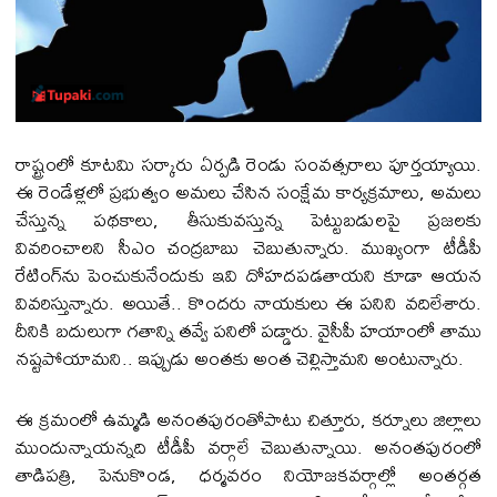
రాష్ట్రంలో కూట‌మి స‌ర్కారు ఏర్ప‌డి రెండు సంవ‌త్స‌రాలు పూర్త‌య్యాయి.
ఈ రెండేళ్ల‌లో ప్ర‌భుత్వం అమ‌లు చేసిన సంక్షేమ కార్య‌క్ర‌మాలు, అమ‌లు
చేస్తున్న ప‌థ‌కాలు, తీసుకువ‌స్తున్న పెట్టుబ‌డుల‌పై ప్ర‌జ‌ల‌కు
వివ‌రించాల‌ని సీఎం చంద్ర‌బాబు చెబుతున్నారు. ముఖ్యంగా టీడీపీ
రేటింగ్‌ను పెంచుకునేందుకు ఇవి దోహ‌ద‌ప‌డ‌తాయ‌ని కూడా ఆయన
వివ‌రిస్తున్నారు. అయితే.. కొంద‌రు నాయ‌కులు ఈ ప‌నిని వ‌దిలేశారు.
దీనికి బ‌దులుగా గ‌తాన్ని త‌వ్వే ప‌నిలో ప‌డ్డారు. వైసీపీ హ‌యాంలో తాము
న‌ష్ట‌పోయామ‌ని.. ఇప్పుడు అంత‌కు అంత చెల్లిస్తామ‌ని అంటున్నారు.
ఈ క్ర‌మంలో ఉమ్మ‌డి అనంత‌పురంతోపాటు చిత్తూరు, క‌ర్నూలు జిల్లాలు
ముందున్నాయ‌న్న‌ది టీడీపీ వ‌ర్గాలే చెబుతున్నాయి. అనంత‌పురంలో
తాడిప‌త్రి, పెనుకొండ, ధ‌ర్మ‌వ‌రం నియోజ‌క‌వ‌ర్గాల్లో అంత‌ర్గ‌త