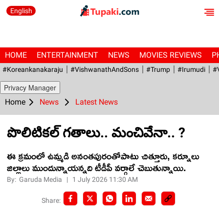
English
HOME
ENTERTAINMENT
NEWS
MOVIES REVIEWS
P
#Koreankanakaraju
#VishwanathAndSons
#Trump
#irumudi
#
Privacy Manager
Home
News
Latest News
పొలిటిక‌ల్ గతాలు.. మంచివేనా.. ?
ఈ క్ర‌మంలో ఉమ్మ‌డి అనంత‌పురంతోపాటు చిత్తూరు, క‌ర్నూలు
జిల్లాలు ముందున్నాయ‌న్న‌ది టీడీపీ వ‌ర్గాలే చెబుతున్నాయి.
By:
Garuda Media
|
1 July 2026 11:30 AM
Share: