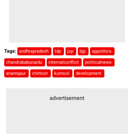
Tags:
andhrapradesh
tdp
jsp
bjp
appolitics
chandrababunaidu
internalconflict
politicalnews
anantapur
chittoor
kurnool
development
advertisement