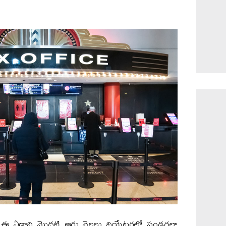
కు ఈ ఏడాది మొదటి ఆరు నెలలు థియేటర్లలో పండగలా