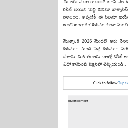
ఈ ఆరు నెలల కాలంలో జూన్ నెల టాలీవ
రిలీజ్ అయిన ‘పెద్ది’ సినిమా బాక్సాఫీస్ వ
నిలిచింది, ఇప్పటికీ ఈ సినిమా థియే
ఇంటి బంగారం’ సినిమా కూడా మంచి వసూ
మొత్తానికి 2026 మొదటి ఆరు నెలలు 
సినిమాల నుండి పెద్ద సినిమాల వరక
చేశారు. మరి ఈ ఆరు నెలల్లో రిలీజ
ఏదో కామెంట్ సెక్షన్‌లో చెప్పేయండి..
Click to follow
Tupak
advertisement