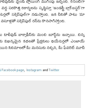
ుడ్‌కు మైండ్ బ్లోయింగ్ ముగింపు ఇచ్చింది. రీసెంట్‌గా
ద్ద సరికొత్త రికార్డులను సృష్టిస్తూ ‘ఇండస్ట్రీ బ్లాక్‌బస్టర్’గా
టర్లలో సక్సెస్‌ఫుల్‌గా నడుస్తోంది. ఇక దీనితో పాటు ‘మా
ళ్లతో సక్సెస్‌ఫుల్ రన్‌ను కొనసాగిస్తోంది.
టాలీవుడ్ బాక్సాఫీస్‌కు మంచి బూస్ట్‌ను ఇచ్చాయి. చిన్న
ు విభిన్నమైన కథలతో ప్రేక్షకులు థియేటర్లలో ఎంజాయ్
్ అయిన సినిమాలలో మీ మనసుకు నచ్చిన, మీ ఫేవరెట్ మూవీ
i Facebook page
,
Instagram
and
Twitter