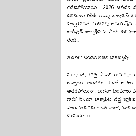
గడిచిపోయాయి.. 2026 జనవరి ను
సినిమాలు రిలీజ్ అయ్యి బాక్సాఫీస్
హిట్లు కొడితే, మరికొన్ని ఆడియన్స్
టాలీవుడ్ బాక్సాఫీస్‌ను ఏయే సిని
రండి..
జనవరి: పండగ సీజన్ బ్లాక్‌బస్టర్స్:
సంక్రాంతి, కొత్త ఏడాది కానుకగా జ
ఇచ్చాయి. అందరూ ఎంతో ఆశలు పెట్
ఆడకపోయినా, మిగతా సినిమాలు మాత
గారు’ సినిమా బాక్సాఫీస్ వద్ద ‘బ్లాక్
పాటు ‘అనగనగా ఒక రాజు’, ‘నారి నా
దూసుకెళ్లాయి.