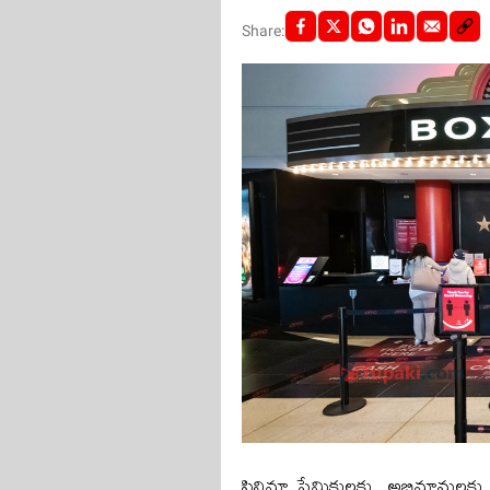
Share:
సినిమా ప్రేమికులకు, అభిమానుల