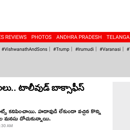
ES REVIEWS
PHOTOS
ANDHRA PRADESH
TELANG
#VishwanathAndSons
#Trump
#irumudi
#Varanasi
#
ు.. టాలీవుడ్ బాక్సాఫీస్
ైజ్ హిట్స్ కనిపించాయి. హడావుడి లేకుండా వచ్చిన కొన్ని
షకుల మనసు దోచుకున్నాయి.
4:30 AM