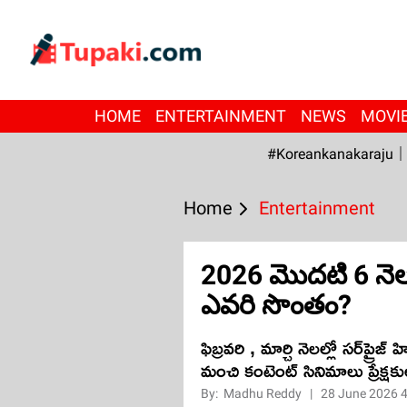
HOME
ENTERTAINMENT
NEWS
MOVI
#Koreankanakaraju
Home
Entertainment
2026 మొదటి 6 నెలల
ఎవరి సొంతం?
ఫిబ్రవరి , మార్చి నెలల్లో సర్‌ప్ర
మంచి కంటెంట్ సినిమాలు ప్రేక్
By:
Madhu Reddy
|
28 June 2026 