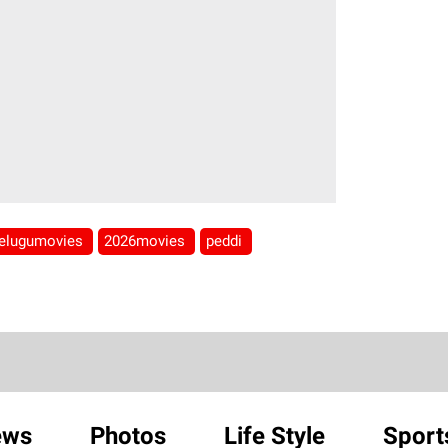
telugumovies
2026movies
peddi
ews
Photos
Life Style
Sport