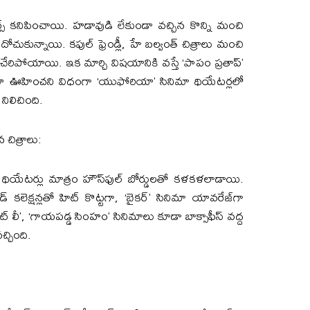
్ హిట్స్ కనిపించాయి. హడావుడి లేకుండా వచ్చిన కొన్ని మంచి
ోచుకున్నాయి. కపుల్ ఫ్రెండ్లీ, హే బల్వంత్ చిత్రాలు మంచి
‌లో చేరిపోయాయి. ఇక మార్చి విషయానికి వస్తే ‘పాపం ప్రతాప్’
ూ ఊహించని విధంగా ‘యుఫోరియా’ సినిమా థియేటర్లలో
 నిలిచింది.
న చిత్రాలు:
ియేటర్లు మాత్రం హౌస్‌ఫుల్ బోర్డులతో కళకళలాడాయి.
్ కలెక్షన్లతో హిట్ కొట్టగా, ‘బైకర్’ సినిమా యావరేజ్‌గా
ెట్ లీ’, ‘గాయపడ్డ సింహం’ సినిమాలు కూడా బాక్సాఫీస్ వద్ద
చ్చింది.