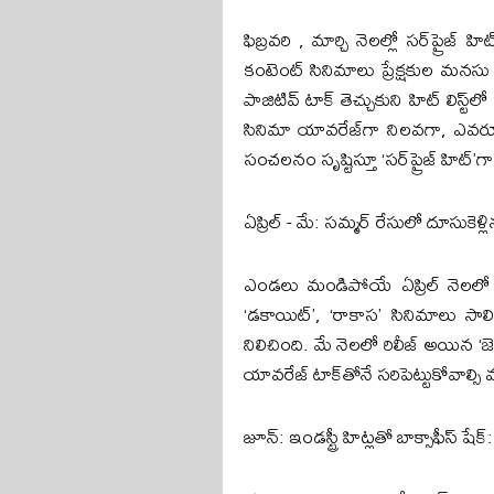
ఫిబ్రవరి , మార్చి నెలల్లో సర్‌ప్రైజ
కంటెంట్ సినిమాలు ప్రేక్షకుల మనసు ద
పాజిటివ్ టాక్ తెచ్చుకుని హిట్ లిస్ట్
సినిమా యావరేజ్‌గా నిలవగా, ఎవర
సంచలనం సృష్టిస్తూ ‘సర్‌ప్రైజ్ హిట్’గా
ఏప్రిల్ - మే: సమ్మర్ రేసులో దూసుకెళ్లి
ఎండలు మండిపోయే ఏప్రిల్ నెలలో థ
‘డకాయిట్’, ‘రాకాస’ సినిమాలు సాలిడ
నిలిచింది. మే నెలలో రిలీజ్ అయిన ‘జ
యావరేజ్ టాక్‌తోనే సరిపెట్టుకోవాల్సి వ
జూన్: ఇండస్ట్రీ హిట్లతో బాక్సాఫీస్ షేక్: