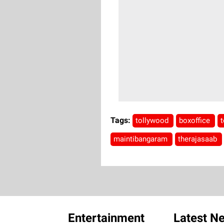
Tags:
tollywood
boxoffice
maintibangaram
therajasaab
Entertainment
Latest N