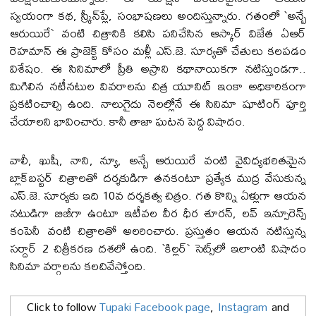
స్వయంగా కథ, స్క్రీన్‌ప్లే, సంభాషణలు అందిస్తున్నారు. గతంలో `అన్బే
ఆరుయిరే` వంటి చిత్రానికి కలిసి పనిచేసిన ఆస్కార్ విజేత ఏఆర్
రెహమాన్ ఈ ప్రాజెక్ట్ కోసం మళ్లీ ఎస్.జె. సూర్యతో చేతులు కలపడం
విశేషం. ఈ సినిమాలో ప్రీతి అస్రాని కథానాయికగా నటిస్తుండగా..
మిగిలిన నటీనటుల వివరాలను చిత్ర యూనిట్ ఇంకా అధికారికంగా
ప్రకటించాల్సి ఉంది. నాలుగైదు నెలల్లోనే ఈ సినిమా షూటింగ్ పూర్తి
చేయాలని భావించారు. కానీ తాజా ఘ‌ట‌న పెద్ద విషాదం.
వాలీ, ఖుషీ, నాని, న్యూ, అన్బే ఆరుయిరే వంటి వైవిధ్యభరితమైన
బ్లాక్‌బస్టర్ చిత్రాలతో దర్శకుడిగా తనకంటూ ప్రత్యేక ముద్ర వేసుకున్న
ఎస్.జె. సూర్యకు ఇది 10వ దర్శకత్వ చిత్రం. గత కొన్ని ఏళ్లుగా ఆయన
నటుడిగా బిజీగా ఉంటూ ఇటీవ‌ల వీర ధీర శూరన్, లవ్ ఇన్సూరెన్స్
కంపెనీ వంటి చిత్రాలతో అలరించారు. ప్రస్తుతం ఆయన నటిస్తున్న
సర్దార్ 2 చిత్రీక‌ర‌ణ ద‌శ‌లో ఉంది. `కిల్లర్` సెట్స్‌లో ఇలాంటి విషాదం
సినిమా వర్గాలను కలచివేస్తోంది.
Click to follow
Tupaki Facebook page
,
Instagram
and