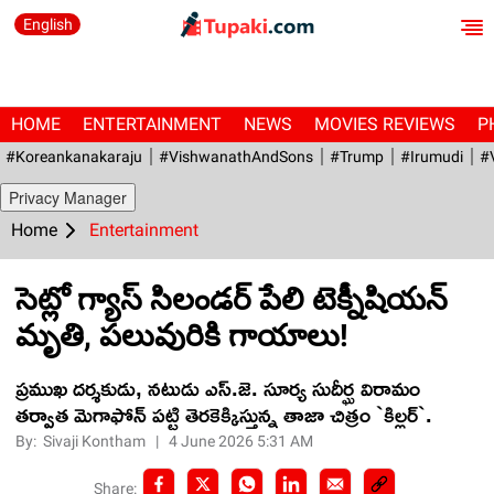
English
HOME
ENTERTAINMENT
NEWS
MOVIES REVIEWS
P
#Koreankanakaraju
#VishwanathAndSons
#Trump
#irumudi
#
Privacy Manager
Home
Entertainment
సెట్లో గ్యాస్ సిలండ‌ర్ పేలి టెక్నీషియన్
మృతి, ప‌లువురికి గాయాలు!
ప్రముఖ దర్శకుడు, నటుడు ఎస్.జె. సూర్య సుదీర్ఘ విరామం
తర్వాత మెగాఫోన్ పట్టి తెరకెక్కిస్తున్న తాజా చిత్రం `కిల్లర్`.
By:
Sivaji Kontham
|
4 June 2026 5:31 AM
Share: