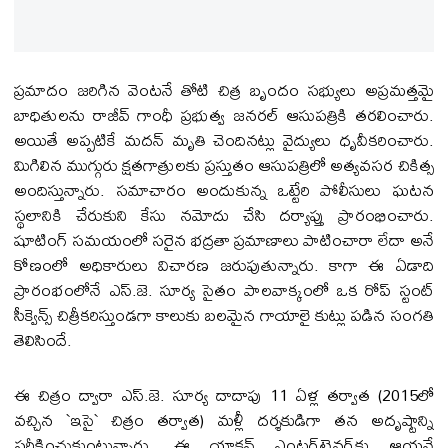
ప్రమాదం జరిగిన వెంటనే తోటి చిత్ర బృందం సభ్యులు అప్రమత్తమై
బాధితులను రాజీవ్ గాంధీ ప్రభుత్వ జనరల్ ఆసుపత్రికి తరలించారు.
అయితే అప్పటికే మదన్ మృతి చెందినట్లు వైద్యులు ధృవీకరించారు.
మిగిలిన ముగ్గురు క్షతగాత్రులకు ప్రస్తుతం ఆసుపత్రిలో అత్యవసర చికిత్స
అందిస్తున్నారు. సమాచారం అందుకున్న ఒట్టేరి పోలీసులు ఘటన
స్థలానికి చేరుకుని కేసు నమోదు చేసి దర్యాప్తు ప్రారంభించారు.
షూటింగ్ సమయంలో సరైన భద్రతా ప్రమాణాలు పాటించారా లేదా అనే
కోణంలో అధికారులు విచారణ జరుపుతున్నారు. కాగా ఈ ఏడాది
ప్రారంభంలోనే ఎస్.జె. సూర్య సైతం పాలవాక్కంలో ఒక రోప్ స్టంట్
సీక్వెన్స్ చిత్రీకరిస్తుండగా కాలుకు బలమైన గాయాలై కుట్లు పడిన సంగతి
తెలిసిందే.
ఈ చిత్రం ద్వారా ఎస్.జె. సూర్య దాదాపు 11 ఏళ్ల తర్వాత (2015లో
వచ్చిన `ఇసై` చిత్రం తర్వాత) మళ్లీ దర్శకుడిగా తన అదృష్టాన్ని
పరీక్షించుకుంటున్నారు. ఈ యాక్షన్ ఎంటర్‌టైనర్‌కు ఆయనే