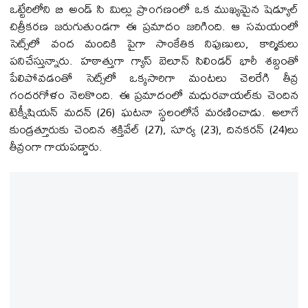
ఒట్టేరిలోని బి అండ్ సి మిల్లు ప్రాంగణంలో ఒక ముఖ్యమైన షెడ్యూల్
చిత్రీకరణ జరుగుతుండగా ఈ ప్రమాదం జరిగింది. ఆ సమయంలో
సెట్స్‌లో వంద మందికి పైగా సాంకేతిక నిపుణులు, కార్మికులు
పనిచేస్తున్నారు. హఠాత్తుగా గ్యాస్ బెలూన్ సిలిండర్ భారీ శబ్దంతో
పేలిపోవడంతో సెట్స్‌లో ఒక్కసారిగా మంటలు చెలరేగి తీవ్ర
గందరగోళం నెలకొంది. ఈ ప్రమాదంలో మధురవాయల్‌కు చెందిన
టెక్నీషియన్ మదన్ (26) ఘటనా స్థలంలోనే మరణించాడు. అలాగే
కుండ్రత్తూరుకు చెందిన శక్తివేల్ (27), సూర్య (23), దినకరన్ (24)లు
తీవ్రంగా గాయపడ్డారు.