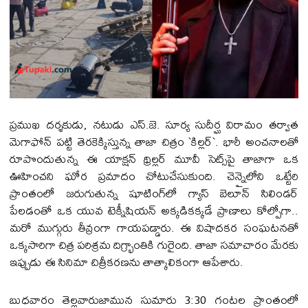
ప్రముఖ దర్శకుడు, నటుడు ఎస్.జె. సూర్య సుదీర్ఘ విరామం తర్వాత
మెగాఫోన్ పట్టి తెరకెక్కిస్తున్న తాజా చిత్రం `కిల్లర్`. భారీ అంచనాలతో
రూపొందుతున్న ఈ యాక్షన్ థ్రిల్లర్ మూవీ సెట్స్‌పై తాజాగా ఒక
ఊహించని ఘోర ప్రమాదం చోటుచేసుకుంది. చెన్నైలోని ఒట్టేరి
ప్రాంతంలో జరుగుతున్న షూటింగ్‌లో గ్యాస్ బెలూన్ సిలిండర్
పేలడంతో ఒక యువ టెక్నీషియన్ అక్కడికక్కడే ప్రాణాలు కోల్పోగా..
మరో ముగ్గురు తీవ్రంగా గాయపడ్డారు. ఈ విషాదకర సంఘటనతో
ఒక్కసారిగా చిత్ర పరిశ్రమ దిగ్భ్రాంతికి గురైంది. తాజా స‌మాచారం మేర‌కు
ఇప్పుడు ఈ సినిమా చిత్రీక‌ర‌ణ‌ను తాత్కాలికంగా ఆపేశారు.
బుధవారం తెల్లవారుజామున సుమారు 3:30 గంటల ప్రాంతంలో