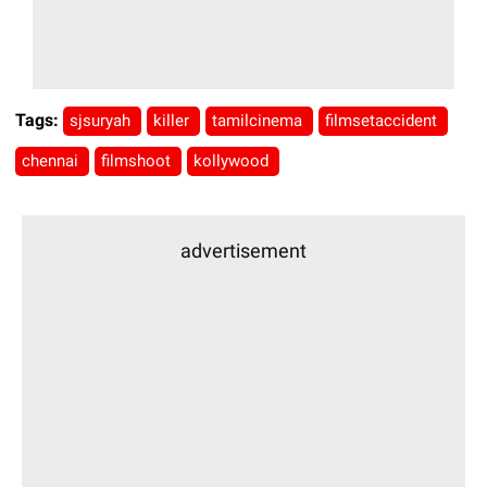
Tags:
sjsuryah
killer
tamilcinema
filmsetaccident
chennai
filmshoot
kollywood
advertisement