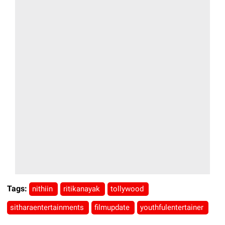
Tags:
nithiin
ritikanayak
tollywood
sitharaentertainments
filmupdate
youthfulentertainer