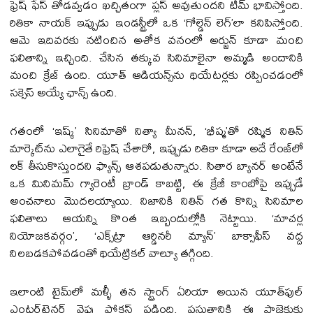
ఫ్రెష్ ఫేస్ తోడవ్వడం ఖచ్చితంగా ప్లస్ అవుతుందని టీమ్ భావిస్తోంది.
రితికా నాయక్ ఇప్పుడు ఇండస్ట్రీలో ఒక ‘గోల్డెన్ లెగ్’లా కనిపిస్తోంది.
ఆమె ఇదివరకు నటించిన అశోక వనంలో అర్జున్ కూడా మంచి
ఫలితాన్ని ఇచ్చింది. చేసిన తక్కువ సినిమాలైనా అమ్మడి అందానికి
మంచి క్రేజ్ ఉంది. యూత్ ఆడియన్స్‌ను థియేటర్లకు రప్పించడంలో
సక్సెస్ అయ్యే ఛాన్స్ ఉంది.
గతంలో ‘ఇష్క్’ సినిమాతో నిత్యా మీనన్, ‘భీష్మ’తో రష్మిక నితిన్
మార్కెట్‌ను ఎలాగైతే రిఫ్రెష్ చేశారో, ఇప్పుడు రితికా కూడా అదే రేంజ్‌లో
లక్ తీసుకొస్తుందని ఫ్యాన్స్ ఆశపడుతున్నారు. సితార బ్యానర్ అంటేనే
ఒక మినిమమ్ గ్యారెంటీ బ్రాండ్ కాబట్టి, ఈ క్రేజీ కాంబోపై ఇప్పుడే
అంచనాలు మొదలయ్యాయి. నిజానికి నితిన్ గత కొన్ని సినిమాల
ఫలితాలు ఆయన్ని కొంత ఇబ్బందుల్లోకి నెట్టాయి. ‘మాచర్ల
నియోజకవర్గం’, ‘ఎక్స్‌ట్రా ఆర్డినరీ మ్యాన్’ బాక్సాఫీస్ వద్ద
నిలబడకపోవడంతో థియేట్రికల్ వాల్యూ తగ్గింది.
ఇలాంటి టైమ్‌లో మళ్ళీ తన స్ట్రాంగ్ ఏరియా అయిన యూత్‌ఫుల్
ఎంటర్‌టైనర్ వైపు ఫోకస్ పడింది. ప్రస్తుతానికి ఈ ప్రాజెక్టుకు