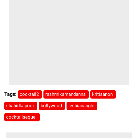
Tags:
cocktail2
rashmikamandanna
kritisanon
shahidkapoor
bollywood
lesbianangle
cocktailsequel