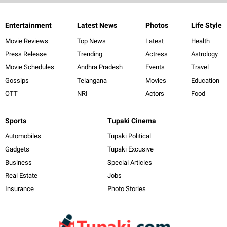
Entertainment
Latest News
Photos
Life Style
Movie Reviews
Top News
Latest
Health
Press Release
Trending
Actress
Astrology
Movie Schedules
Andhra Pradesh
Events
Travel
Gossips
Telangana
Movies
Education
OTT
NRI
Actors
Food
Sports
Tupaki Cinema
Automobiles
Tupaki Political
Gadgets
Tupaki Excusive
Business
Special Articles
Real Estate
Jobs
Insurance
Photo Stories