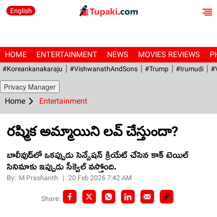
English
HOME
ENTERTAINMENT
NEWS
MOVIES REVIEWS
P
#Koreankanakaraju
#VishwanathAndSons
#Trump
#irumudi
#
Privacy Manager
Home
Entertainment
రష్మిక అమ్మాయిని లవ్ చేస్తుందా?
బాలీవుడ్‌లో ఒకప్పుడు సెన్సేషన్ క్రియేట్ చేసిన కాక్ టెయిల్
సినిమాకు ఇప్పుడు సీక్వెల్ వస్తోంది.
By:
M Prashanth
|
20 Feb 2026 7:42 AM
Share: