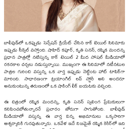
బాలీవుడ్‌లో ఒకప్పుడు సెన్సేషన్ క్రియేట్ చేసిన కాక్ టెయిల్ సినిమాకు
ఇప్పుడు సీక్వెల్ వస్తోంది. షాహిద్ కపూర్, కృతి సనన్, రష్మిక మందన్న
ప్రధాన పాత్రల్లో నటిస్తున్న కాక్ టెయిల్ 2 మీద సోషల్ మీడియాలో
రకరకాల చర్చలు నడుస్తున్నాయి. ముఖ్యంగా ఈ సినిమాలో నటీనటుల
పాత్రల గురించి వస్తున్న ఒక వార్త ఇప్పుడు నెట్టింట హాట్ టాపిక్‌గా
మారింది. సాధారణంగా ట్రయాంగిల్ లవ్ స్టోరీ అని అందరూ
అనుకుంటున్న తరుణంలో ఒక షాకింగ్ లీక్ బయటకు వచ్చింది.
ఈ చిత్రంలో రష్మిక మందన్న, కృతి సనన్ స్వలింగ ప్రేమికులుగా
కనిపించబోతున్నారనే ప్రచారం జోరుగా సాగుతోంది. బాలీవుడ్
మీడియాలో వస్తున్న ఈ వార్త విన్న అభిమానులు ఒక్కసారిగా
ఆశ్చర్యానికి గురవుతున్నారు. ఒకవేళ ఇదే నిజమైతే రష్మిక కెరీర్‌లో ఇది