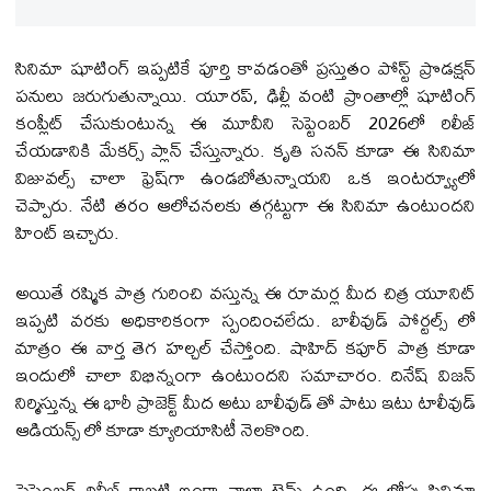
సినిమా షూటింగ్ ఇప్పటికే పూర్తి కావడంతో ప్రస్తుతం పోస్ట్ ప్రొడక్షన్
పనులు జరుగుతున్నాయి. యూరప్, ఢిల్లీ వంటి ప్రాంతాల్లో షూటింగ్
కంప్లీట్ చేసుకుంటున్న ఈ మూవీని సెప్టెంబర్ 2026లో రిలీజ్
చేయడానికి మేకర్స్ ప్లాన్ చేస్తున్నారు. కృతి సనన్ కూడా ఈ సినిమా
విజువల్స్ చాలా ఫ్రెష్‌గా ఉండబోతున్నాయని ఒక ఇంటర్వ్యూలో
చెప్పారు. నేటి తరం ఆలోచనలకు తగ్గట్టుగా ఈ సినిమా ఉంటుందని
హింట్ ఇచ్చారు.
అయితే రష్మిక పాత్ర గురించి వస్తున్న ఈ రూమర్ల మీద చిత్ర యూనిట్
ఇప్పటి వరకు అధికారికంగా స్పందించలేదు. బాలీవుడ్ పోర్టల్స్ లో
మాత్రం ఈ వార్త తెగ హల్చల్ చేస్తోంది. షాహిద్ కపూర్ పాత్ర కూడా
ఇందులో చాలా విభిన్నంగా ఉంటుందని సమాచారం. దినేష్ విజన్
నిర్మిస్తున్న ఈ భారీ ప్రాజెక్ట్ మీద అటు బాలీవుడ్ తో పాటు ఇటు టాలీవుడ్
ఆడియన్స్ లో కూడా క్యూరియాసిటీ నెలకొంది.
సెప్టెంబర్ రిలీజ్ కాబట్టి ఇంకా చాలా టైమ్ ఉంది. ఈ లోపు సినిమా