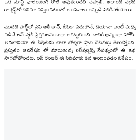
ఒక మోస్ట్ ఛాలెంజింగ్ రోల్ అవుతుందని చెప్పాలి. ఇలాంటి వెరైటీ
కాన్సెప్ట్‌తో సినిమా వస్తుండటంతో అంచనాలు అప్పుడే పెరిగిపోయాయి.
మొదటి పార్ట్‌లో సైఫ్ అలీ ఖాన్, దీపికా పదుకొనే, డయానా పెంటీ మధ్య
నడిచే లవ్ స్టోరీ ప్రేక్షకులను బాగా ఆకట్టుకుంది. దానికి భిన్నంగా హోమీ
అదజానియా ఈ సీక్వెల్‌ను చాలా బోల్డ్‌గా ప్లాన్ చేసినట్లు తెలుస్తోంది.
ప్రస్తుతం జనరేషన్ లో మారుతున్న రిలేషన్షిప్స్ నేపథ్యంలో ఈ కథ
సాగబోతోందట. లవ్ రంజన్ ఈ సినిమాకు కథ అందించడం విశేషం.