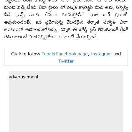
నుంచి వచ్చే టీజర్ లేదా ట్రైలర్ తో రష్మిక క్యారెక్టర్ మీద ఉన్న సస్పెన్స్
వీడే ఛాన్స్ ఉంది. కేవలం రూమర్లతోనే ఇంత బజ్ క్రియేట్
అవుతుందంటే, ఇక ప్రమోషన్లు మొదలైన తర్వాత పరిస్థితి ఎలా
ఉంటుందో ఊహించుకోవచ్చు. రష్మిక ఈ బోల్డ్ స్టెప్ తీసుకుందో లేదో
తెలియాలంటే మరికొన్ని రోజులు వెయిట్ చేయాల్సిందే.
Click to follow
Tupaki Facebook page
,
Instagram
and
Twitter
advertisement