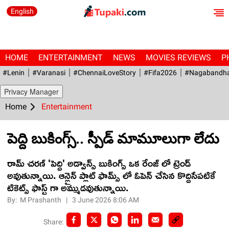
English
HOME
ENTERTAINMENT
NEWS
MOVIES REVIEWS
P
#Lenin
#Varanasi
#ChennaiLoveStory
#fifa2026
#Nagabandh
Privacy Manager
Home
Entertainment
పెద్ది బుకింగ్స్.. స్పీడ్ మామూలుగా లేదు
రామ్ చరణ్ 'పెద్ది' అడ్వాన్స్ బుకింగ్స్ ఒక రేంజ్ లో ట్రెండ్
అవుతున్నాయి. ఆన్లైన్ ప్లాట్ ఫామ్స్ లో ఓపెన్ చేసిన కొద్దిసేపటికే
టికెట్స్ ఫాస్ట్ గా అమ్ముడవుతున్నాయి.
By:
M Prashanth
|
3 June 2026 8:06 AM
Share: