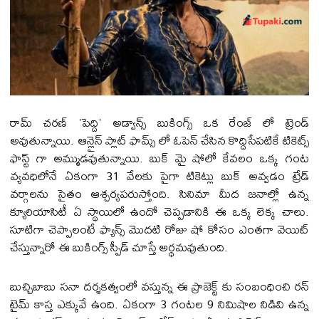
రామ్ చరణ్ 'పెద్ది' అడ్వాన్స్ బుకింగ్స్ ఒక రేంజ్ లో ట్రెండ్
అవుతున్నాయి. ఆన్లైన్ ప్లాట్ ఫామ్స్ లో ఓపెన్ చేసిన కొద్దిసేపటికే టికెట్స్
ఫాస్ట్ గా అమ్ముడవుతున్నాయి. బుక్ మై షోలో కేవలం ఒక్క గంట
వ్యవధిలోనే ఏకంగా 31 వేలకు పైగా టికెట్లు బుక్ అవ్వడం ట్రేడ్
వర్గాలను సైతం ఆశ్చర్యపరుస్తోంది. సినిమా మీద జనాల్లో ఉన్న
క్యూరియాసిటీ ఏ స్థాయిలో ఉందో చెప్పడానికి ఈ ఒక్క లెక్క చాలు.
సూటిగా చెప్పాలంటే ఫ్యాన్స్ మొదటి రోజు షో కోసం ఎంతగా వెయిట్
చేస్తున్నారో ఈ బుకింగ్స్ స్పీడ్ చూస్తే అర్థమవుతుంది.
బుచ్చిబాబు సనా దర్శకత్వంలో వస్తున్న ఈ ప్రాజెక్ట్ కు సంబంధించి రన్
టైమ్ కాస్త ఎక్కువే ఉంది. ఏకంగా 3 గంటల 9 నిమిషాల నిడివి ఉన్న