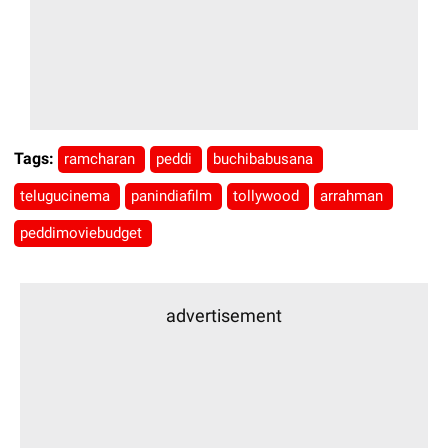
Tags:
ramcharan
peddi
buchibabusana
telugucinema
panindiafilm
tollywood
arrahman
peddimoviebudget
advertisement