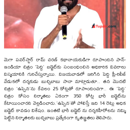
మెగా పవర్‌స్టార్ రామ్ చరణ్ కథానాయకుడిగా రూపొందిన పాన్-
ఇండియా చిత్రం 'పెద్ది' బడ్జెట్‌కు సంబంధించిన అధికారిక వివరాలు
విస్మయానికి గురిచేస్తున్నాయి. విజయవాడలో జరిగిన పెద్ది ప్రీ-రిలీజ్
వేడుకలో దర్శకుడు బుచ్చిబాబు సానా మాట్లాడుతూ.. తన మొదటి
చిత్రం 'ఉప్పెన'ను కేవలం 25 కోట్లతో రూపొందించగా.. ఈ 'పెద్ది'
చిత్రం కోసం నిర్మాతలు ఏకంగా 350 కోట్ల భారీ బడ్జెట్‌ను
కేటాయించారని వెల్లడించారు.'ఉప్పెన'తో పోలిస్తే ఇది 14 రెట్లు అధిక
బడ్జెట్ కావడం విశేషం. ఇంతటి భారీ బ‌డ్జెట్ ను ద‌ర్శ‌క‌హీరోల‌ను నమ్మి
పెట్టిన నిర్మాతలకు బుచ్చిబాబు ప్రత్యేకంగా కృతజ్ఞతలు తెలిపారు.