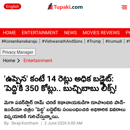
English
HOME
ENTERTAINMENT
NEWS
MOVIES REVIEWS
P
#Koreankanakaraju
#VishwanathAndSons
#Trump
#irumudi
#
Privacy Manager
Home
Entertainment
'ఉప్పెన' కంటే 14 రెట్లు అధిక బ‌డ్జెట్‌:
'పెద్ది'కి 350 కోట్లు.. బుచ్చిబాబు లీక్స్!
మెగా పవర్‌స్టార్ రామ్ చరణ్ కథానాయకుడిగా రూపొందిన పాన్-
ఇండియా చిత్రం 'పెద్ది' బడ్జెట్‌కు సంబంధించిన అధికారిక వివరాలు
విస్మయానికి గురిచేస్తున్నాయి.
By:
Sivaji Kontham
|
2 June 2026 6:00 AM