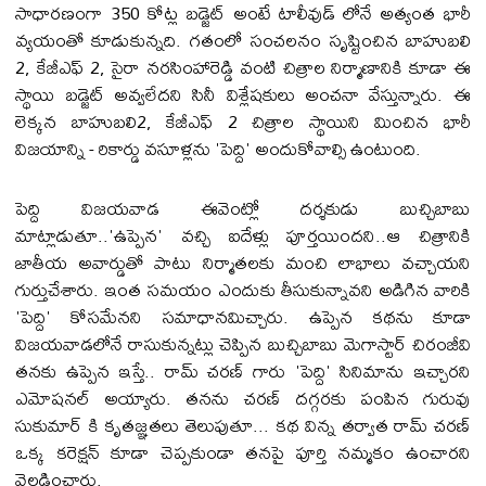
సాధారణంగా 350 కోట్ల బడ్జెట్ అంటే టాలీవుడ్ లోనే అత్యంత భారీ
వ్యయంతో కూడుకున్నది. గతంలో సంచలనం సృష్టించిన బాహుబలి
2, కేజీఎఫ్ 2, సైరా నరసింహారెడ్డి వంటి చిత్రాల నిర్మాణానికి కూడా ఈ
స్థాయి బడ్జెట్ అవ్వలేదని సినీ విశ్లేషకులు అంచనా వేస్తున్నారు. ఈ
లెక్కన బాహుబలి2, కేజీఎఫ్ 2 చిత్రాల స్థాయిని మించిన భారీ
విజయాన్ని - రికార్డు వసూళ్లను 'పెద్ది' అందుకోవాల్సి ఉంటుంది.
పెద్ది విజ‌య‌వాడ ఈవెంట్లో దర్శకుడు బుచ్చిబాబు
మాట్లాడుతూ..'ఉప్పెన' వచ్చి ఐదేళ్లు పూర్తయిందని..ఆ చిత్రానికి
జాతీయ అవార్డుతో పాటు నిర్మాతలకు మంచి లాభాలు వచ్చాయని
గుర్తుచేశారు. ఇంత సమయం ఎందుకు తీసుకున్నావని అడిగిన వారికి
'పెద్ది' కోసమేనని సమాధానమిచ్చారు. ఉప్పెన కథను కూడా
విజయవాడలోనే రాసుకున్నట్లు చెప్పిన బుచ్చిబాబు మెగాస్టార్ చిరంజీవి
తనకు ఉప్పెన ఇస్తే.. రామ్ చరణ్ గారు 'పెద్ది' సినిమాను ఇచ్చారని
ఎమోషనల్ అయ్యారు. తనను చరణ్ దగ్గరకు పంపిన గురువు
సుకుమార్ కి కృతజ్ఞతలు తెలుపుతూ... కథ విన్న తర్వాత రామ్ చరణ్
ఒక్క కరెక్షన్ కూడా చెప్పకుండా తనపై పూర్తి నమ్మకం ఉంచారని
వెల్లడించారు.