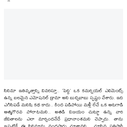
సినిమా ఇతివృత్తాన్ని వివరిస్తూ.. 'పెద్ది' ఒక కమర్షియల్ ఎలిమెంట్స్
ఉన్న బలమైన ఎమోషనల్ డ్రామా అని బుచ్చిబాబు స్పష్టం చేశారు. ఇది
ఎగిసిపడే మనిషి కథ కాదు.. కింద పడిపోయి మళ్లీ లేచే ఒక ఆటగాడి
ఆత్మగౌరవ పోరాటమని.. అత‌డి విజయం చుట్టూ ఉన్న వారి
జీవితాలను ఎలా మార్చిందనేదే ప్రధానాంశమని చెప్పారు. తాను
ఇప్పటికే ఈ సినిమాను వందసార్లు చూశానని... చూసిన ప్రతిసారీ