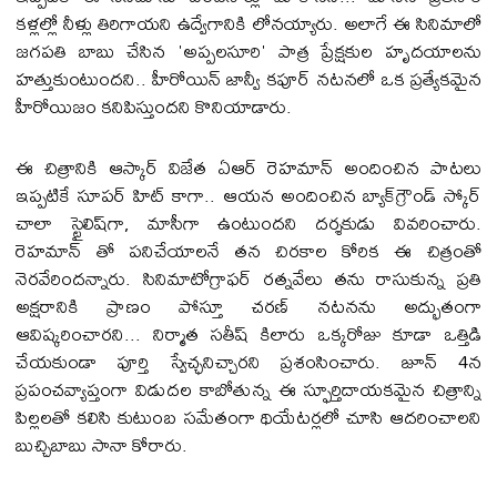
కళ్లల్లో నీళ్లు తిరిగాయని ఉద్వేగానికి లోనయ్యారు. అలాగే ఈ సినిమాలో
జగపతి బాబు చేసిన 'అప్పలసూరి' పాత్ర ప్రేక్షకుల హృదయాలను
హత్తుకుంటుందని.. హీరోయిన్ జాన్వీ కపూర్ నటనలో ఒక ప్రత్యేకమైన
హీరోయిజం కనిపిస్తుందని కొనియాడారు.
ఈ చిత్రానికి ఆస్కార్ విజేత ఏఆర్ రెహమాన్ అందించిన పాటలు
ఇప్పటికే సూపర్ హిట్ కాగా.. ఆయన అందించిన బ్యాక్‌గ్రౌండ్ స్కోర్
చాలా స్టైలిష్‌గా, మాసీగా ఉంటుందని దర్శకుడు వివ‌రించారు.
రెహమాన్ తో పనిచేయాలనే తన చిరకాల కోరిక ఈ చిత్రంతో
నెరవేరిందన్నారు. సినిమాటోగ్రాఫర్ రత్నవేలు తను రాసుకున్న ప్రతి
అక్షరానికి ప్రాణం పోస్తూ చరణ్ నటనను అద్భుతంగా
ఆవిష్కరించారని... నిర్మాత సతీష్ కిలారు ఒక్కరోజు కూడా ఒత్తిడి
చేయకుండా పూర్తి స్వేచ్ఛనిచ్చారని ప్రశంసించారు. జూన్ 4న
ప్రపంచవ్యాప్తంగా విడుదల కాబోతున్న ఈ స్ఫూర్తిదాయకమైన చిత్రాన్ని
పిల్లలతో కలిసి కుటుంబ సమేతంగా థియేటర్లలో చూసి ఆదరించాలని
బుచ్చిబాబు సానా కోరారు.