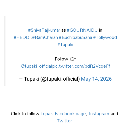
#ShivaRajkumar
as
#GOURNAIDU
in
#PEDDI
.
#RamCharan
#BuchibabuSana
#Tollywood
#Tupaki
Follow 👉
@tupaki_official
pic.twitter.com/pdR2VcqeFf
— Tupaki (@tupaki_official)
May 14, 2026
Click to follow
Tupaki Facebook page
,
Instagram
and
Twitter