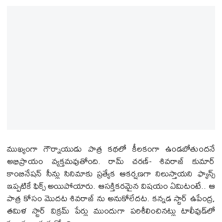
ముఖ్యంగా గౌర్నాయుడు పాత్ర కథలో కీలకంగా ఉండబోతుందనే
అభిప్రాయం వ్యక్తమవుతోంది. రామ్ చరణ్- శివరాజ్ కుమార్
కాంబినేషన్ సీన్లు సినిమాకు ప్రత్యేక ఆకర్షణగా నిలుస్తాయని ఫ్యాన్స్
ఇప్పటికే ఫిక్స్ అయిపోయారు. ఆసక్తికరమైన విషయం ఏమిటంటే.. ఆ
పాత్ర కోసం మొదట శివరాజ్ ను అనుకోలేదట. కన్నడ స్టార్ ఉపేంద్ర,
తమిళ స్టార్ విక్రమ్ పేర్లు ముందుగా పరిశీలించినట్లు టాలీవుడ్‌లో