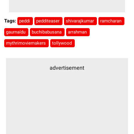
Tags:
peddi
pedditeaser
shivarajkumar
ramcharan
gaurnaídu
buchibabusana
arrahman
mythrimoviemakers
tollywood
advertisement