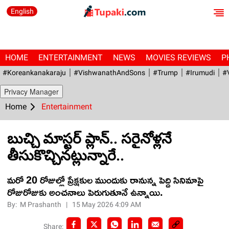
English
HOME
ENTERTAINMENT
NEWS
MOVIES REVIEWS
P
#Koreankanakaraju
#VishwanathAndSons
#Trump
#irumudi
#
Privacy Manager
Home
Entertainment
బుచ్చి మాస్టర్ ప్లాన్.. సరైనోళ్లనే
తీసుకొచ్చినట్లున్నారే..
మరో 20 రోజుల్లో ప్రేక్షకుల ముందుకు రానున్న పెద్ది సినిమాపై
రోజురోజుకు అంచనాలు పెరుగుతూనే ఉన్నాయి.
By:
M Prashanth
|
15 May 2026 4:09 AM
Share: