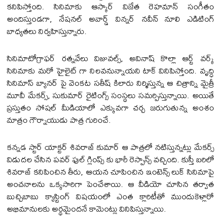
కనిపిస్తోంది. సినిమాకు ఆస్కార్ విజేత రెహమాన్ సంగీతం
అందిస్తుండగా, నేషనల్ అవార్డ్ విన్నర్ నవీన్ నూలి ఎడిటింగ్
బాధ్యతలు నిర్వహిస్తున్నారు.
సినిమాటోగ్రాఫర్ రత్నవేలు విజువల్స్, అవినాష్ కొల్లా ఆర్ట్ వర్క్
సినిమాకు మరో హైలైట్‌ గా నిలవనున్నాయని టాక్ వినిపిస్తోంది. వృద్ధి
సినిమాస్ బ్యానర్‌ పై వెంకట సతీష్ కిలారు నిర్మిస్తున్న ఆ చిత్రాన్ని మైత్రీ
మూవీ మేకర్స్, సుకుమార్ రైటింగ్స్ సంస్థలు సమర్పిస్తున్నాయి. అయితే
ప్రస్తుతం సోషల్ మీడియాలో ఎక్కువగా చర్చ జరుగుతున్న అంశం
మాత్రం గౌర్నాయుడు పాత్ర గురించే.
కన్నడ స్టార్ యాక్టర్ శివరాజ్ కుమార్ ఆ పాత్రలో నటిస్తున్నట్లు మేకర్స్
విడుదల చేసిన పవర్‌ ఫుల్ గ్లింప్స్‌ కు భారీ రెస్పాన్స్ వచ్చింది. కుస్తీ బరిలో
శివరాజ్ కనిపించిన తీరు, ఆయన చూపించిన ఇంటెన్స్ లుక్ సినిమాపై
అంచనాలను ఒక్కసారిగా పెంచేశాయి. ఆ వీడియో చూసిన తర్వాత
బుచ్చిబాబు క్యాస్టింగ్ విషయంలో ఎంత క్లారిటీతో ముందుకెళ్లారో
అభిమానులకు అర్థమైందనే కామెంట్లు వినిపిస్తున్నాయి.