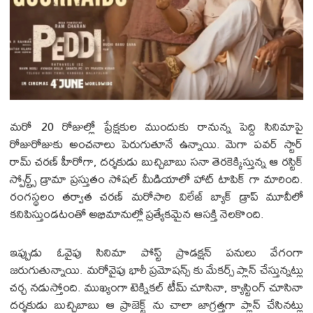
మరో 20 రోజుల్లో ప్రేక్షకుల ముందుకు రానున్న పెద్ది సినిమాపై
రోజురోజుకు అంచనాలు పెరుగుతూనే ఉన్నాయి. మెగా పవర్ స్టార్
రామ్ చరణ్ హీరోగా, దర్శకుడు బుచ్చిబాబు సనా తెరకెక్కిస్తున్న ఆ రస్టిక్
స్పోర్ట్స్ డ్రామా ప్రస్తుతం సోషల్ మీడియాలో హాట్ టాపిక్‌ గా మారింది.
రంగస్థలం తర్వాత చరణ్ మరోసారి విలేజ్ బ్యాక్‌ డ్రాప్‌ మూవీలో
కనిపిస్తుండటంతో అభిమానుల్లో ప్రత్యేకమైన ఆసక్తి నెలకొంది.
ఇప్పుడు ఓవైపు సినిమా పోస్ట్ ప్రొడక్షన్ పనులు వేగంగా
జరుగుతున్నాయి. మరోవైపు భారీ ప్రమోషన్స్‌ కు మేకర్స్ ప్లాన్ చేస్తున్నట్లు
చర్చ నడుస్తోంది. ముఖ్యంగా టెక్నికల్ టీమ్ చూసినా, క్యాస్టింగ్ చూసినా
దర్శకుడు బుచ్చిబాబు ఆ ప్రాజెక్ట్‌ ను చాలా జాగ్రత్తగా ప్లాన్ చేసినట్లు