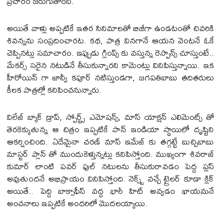
ప్రచారం జరుగుతోంది.
అయితే వాళ్లు అప్పటికే ఇతర సినిమాలతో బిజీగా ఉండటంతో చివరికి
శివన్నను సంప్రదించారట. కథ, పాత్ర వినగానే ఆయన వెంటనే ఓకే
చెప్పినట్లు సమాచారం. ఇప్పుడు గ్లింప్స్‌ కు వస్తున్న రెస్పాన్స్ చూస్తుంటే..
మేకర్స్ సరైన నటుడినే తీసుకున్నారని కామెంట్లు వినిపిస్తున్నాయి. ఇక
హీరోయిన్‌ గా జాన్వీ కపూర్ నటిస్తుండగా, జగపతిబాబు తదితరులు
కీలక పాత్రల్లో కనిపించనున్నారు.
విలేజ్ బ్యాక్ డ్రాప్, స్పోర్ట్స్ ఎమోషన్స్, మాస్ యాక్షన్ ఎలిమెంట్స్ తో
తెరకెక్కుతున్న ఆ చిత్రం ఇప్పటికే పాన్ ఇండియా స్థాయిలో దృష్టిని
ఆకర్షించింది. ఏదేమైనా చరణ్ మాస్ ఇమేజ్‌ కు తగ్గట్టే బుచ్చిబాబు
మాస్టర్ ప్లాన్ తో ముందుకెళ్తున్నట్లు కనిపిస్తోంది. ముఖ్యంగా శివరాజ్
కుమార్ లాంటి పవర్‌ ఫుల్ నటులను తీసుకురావడం పెద్ద ప్లస్
అవుతుందనే అభిప్రాయం వినిపిస్తోంది. నెక్స్ట్ వచ్చే ట్రైలర్ కూడా క్లిక్
అయితే.. పెద్ది బాక్సాఫీస్ వద్ద భారీ హిట్ అవ్వడం ఖాయమనే
అంచనాలు ఇప్పటికే అందరిలో మొదలయ్యాయి.