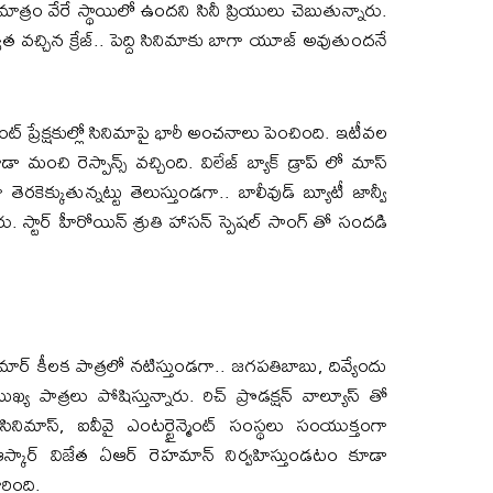
స్ మాత్రం వేరే స్థాయిలో ఉందని సినీ ప్రియులు చెబుతున్నారు.
త వచ్చిన క్రేజ్.. పెద్ది సినిమాకు బాగా యూజ్ అవుతుందనే
్ ప్రేక్షకుల్లో సినిమాపై భారీ అంచనాలు పెంచింది. ఇటీవల
ూడా మంచి రెస్పాన్స్ వచ్చింది. విలేజ్ బ్యాక్ డ్రాప్ లో మాస్
కెక్కుతున్నట్టు తెలుస్తుండగా.. బాలీవుడ్ బ్యూటీ జాన్వీ
రు. స్టార్ హీరోయిన్ శ్రుతి హాసన్ స్పెషల్ సాంగ్ తో సందడి
ుమార్ కీలక పాత్రలో నటిస్తుండగా.. జగపతిబాబు, దివ్యేందు
్య పాత్రలు పోషిస్తున్నారు. రిచ్ ప్రొడక్షన్ వాల్యూస్ తో
 సినిమాస్, ఐవీవై ఎంటర్టైన్మెంట్ సంస్థలు సంయుక్తంగా
ు ఆస్కార్ విజేత ఏఆర్ రెహమాన్ నిర్వహిస్తుండటం కూడా
రింది.