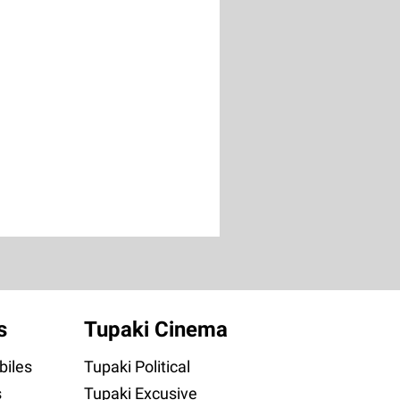
s
Tupaki Cinema
iles
Tupaki Political
s
Tupaki Excusive