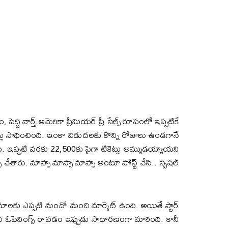
ద్ది నార్త్ అమెరికా ప్రీమియర్ ప్రీ సేల్స్ రూపంలో ఇప్పటికే
షన్లు సాధించింది. ఇంకా విడుదలకు కొన్ని రోజులు ఉండగానే
ం. ఇప్పటి వరకు 22,500కు పైగా టికెట్లు అమ్ముడయ్యాయని
చేశారు. మాస్సా మాస్సా మాస్సా అంటూ పోస్ట్ చేసి.. స్పెషల్
ిమాలకు ఎప్పటి నుంచో మంచి మార్కెట్ ఉంది. అయితే స్టార్
 ఓపెనింగ్స్ రావడం ఇప్పుడు సాధారణంగా మారింది. కానీ