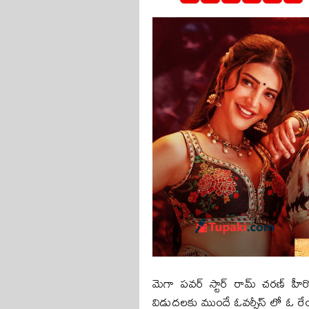
మెగా పవర్ స్టార్ రామ్ చరణ్ హీరోగా 
విడుదలకు ముందే ఓవర్సీస్ లో ఓ రేం