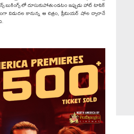
ాన్స్ బుకింగ్స్ లో దూసుకుపోతుండటం ఇప్పుడు హాట్ టాపిక్
తంగా విడుదల కానున్న ఆ చిత్రం, ప్రీమియర్ షోల ద్వారానే
ి.