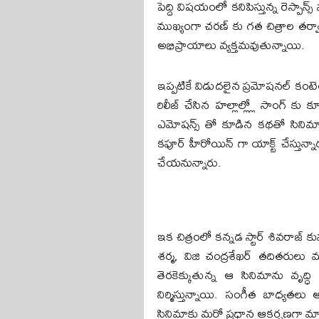
పెద్ది విషయంలో కనిపిస్తున్న రెస్పాన్
ముఖ్యంగా చరణ్ కు గత చిత్రాల తర్వా
అభిప్రాయాలు వ్యక్తమవుతున్నాయి.
ఇప్పటికే విడుదలైన ప్రమోషనల్ కంటెంట
రిలీజ్ చేసిన హల్లాల్ల్లో సాంగ్‌ కు క
ఎమోషన్స్‌ తో కూడిన కథతో సినిమా తెర
కపూర్ హీరోయిన్ గా యాక్ట్ చేస్తున్నా
చేయనున్నారు.
ఇక చిత్రంలో కన్నడ స్టార్ శివరాజ్ క
శర్మ, విజి చంద్రశేఖర్ తదితరులు ముఖ
తెరకెక్కుతున్న ఆ సినిమాను వృద్ధి
నిర్మిస్తున్నాయి. సంగీత బాధ్యతల
సినిమాకు మరో ప్రధాన ఆకర్షణగా మా