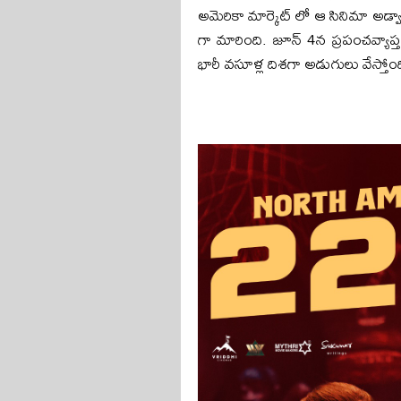
అమెరికా మార్కెట్‌ లో ఆ సినిమా అడ్వ
గా మారింది. జూన్ 4న ప్రపంచవ్యాప్
భారీ వసూళ్ల దిశగా అడుగులు వేస్తోంద