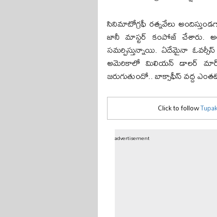
సినిమాటోగ్రఫీ రత్నవేలు అందిస్తుండగ
జానీ మాస్టర్ కంపోజ్ చేశారు. అలాగ
సమర్పిస్తున్నాయి. ఏదేమైనా ఓవర్సీస్
అమెరికాలో మిలియన్ డాలర్ మార్క
జరుగుతుందో.. బాక్సాఫీస్ వద్ద ఎంతట
Click to follow
Tupak
advertisement