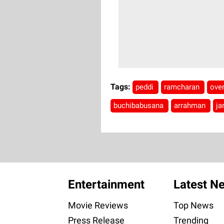
Tags:
peddi
ramcharan
ove
buchibabusana
arrahman
ja
Entertainment
Latest N
Movie Reviews
Top News
Press Release
Trending