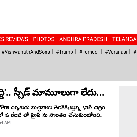
ES REVIEWS
PHOTOS
ANDHRA PRADESH
TELANG
#VishwanathAndSons
#Trump
#irumudi
#Varanasi
#
ద్ది'.. స్పీడ్ మామూలుగా లేదు...
ా దర్శకుడు బుచ్చిబాబు తెరకెక్కిస్తున్న భారీ చిత్రం
్ లో ఓ రేంజ్ లో హైప్‌ ను సొంతం చేసుకుంటోంది.
54 AM