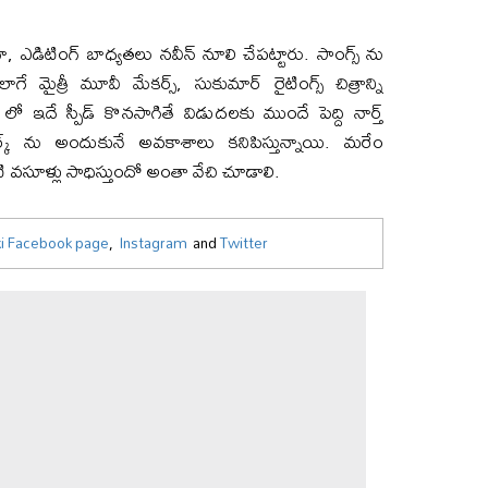
ా, ఎడిటింగ్ బాధ్యతలు నవీన్ నూలి చేపట్టారు. సాంగ్స్ ను
ే మైత్రీ మూవీ మేకర్స్, సుకుమార్ రైటింగ్స్ చిత్రాన్ని
 లో ఇదే స్పీడ్ కొనసాగితే విడుదలకు ముందే పెద్ది నార్త్
్‌ ను అందుకునే అవకాశాలు కనిపిస్తున్నాయి. మరేం
ి వసూళ్లు సాధిస్తుందో అంతా వేచి చూడాలి.
i Facebook page
,
Instagram
and
Twitter