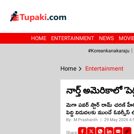
HOME
ENTERTAINMENT
NEWS
MOVI
#Koreankanakaraju
Home
Entertainment
నార్త్ అమెరికాలో 'పె
మెగా పవర్ స్టార్ రామ్ చరణ్ హీరోగ
పెద్ది విడుదలకు ముందే ఓవర్సీస
By:
M Prashanth
|
29 May 2026 4:
Share: