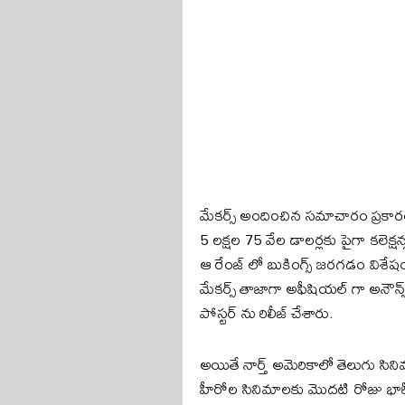
మేకర్స్ అందించిన సమాచారం ప్రకారం, పె
5 లక్షల 75 వేల డాలర్లకు పైగా కలెక్
ఆ రేంజ్ లో బుకింగ్స్ జరగడం విశేష
మేకర్స్ తాజాగా అఫీషియల్ గా అనౌన్స్ 
పోస్టర్ ను రిలీజ్ చేశారు.
అయితే నార్త్ అమెరికాలో తెలుగు సిన
హీరోల సినిమాలకు మొదటి రోజు భారీ