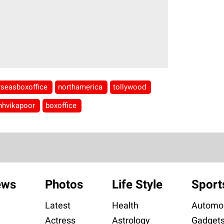
rseasboxoffice
northamerica
tollywood
nhvikapoor
boxoffice
ews
Photos
Life Style
Sport
Latest
Health
Automob
Actress
Astrology
Gadget