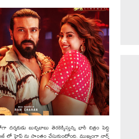
దర్శకుడు బుచ్చిబాబు తెరకెక్కిస్తున్న భారీ చిత్రం పెద్ది
జ్ లో హైప్‌ ను సొంతం చేసుకుంటోంది. ముఖ్యంగా నార్త్