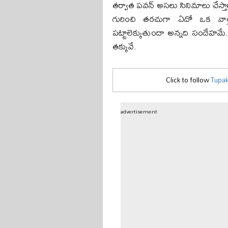
త‌ర్వాత ప‌వ‌న్ అస‌లు సినిమాలు చేస్
గురించి త‌ర‌చుగా ఏదో ఒక వార్త
ప‌ట్టాలెక్కుతుందా అన్న‌ది సందేహ‌మే. 
త‌క్కువే.
Click to follow
Tupak
advertisement