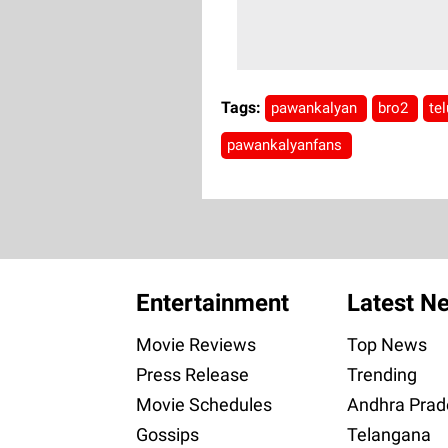
Tags:
pawankalyan
bro2
te
pawankalyanfans
Entertainment
Latest N
Movie Reviews
Top News
Press Release
Trending
Movie Schedules
Andhra Prad
Gossips
Telangana