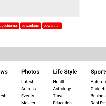
lugucinema
pawanfans
powerstar
ews
Photos
Life Style
Sport
Latest
Health
Automob
Actress
Astrology
Gadget
esh
Events
Travel
Busines
Movies
Education
Real Est