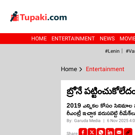
HOME
ENTERTAINMENT
NEWS
MOVI
#Lenin
#Va
Home
Entertainment
బ్రోనే ప‌ట్టించుకోలే
2019 ఎన్నిక‌ల కోసం సినిమాల నుంచి 
రీఎంట్రీ ఇచ్చాక వ‌రుస‌బెట్టి రీమే
By:
Garuda Media
|
6 Nov 2025 4:
Share: