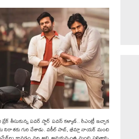
్ తీసుకున్న‌ ప‌వ‌ర్ స్టార్ ప‌వ‌న్ క‌ళ్యాణ్.. రీఎంట్రీ ఇచ్చాక
‌ను నిరాశ‌కు గురి చేశాడు. వ‌కీల్ సాబ్, భీమ్లా నాయ‌క్ మంచి
మేక్‌లు కావ‌డం వ‌ల్ల అవి అనుకున్నంత మంచి ఫ‌లితాన్ని