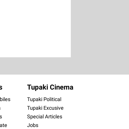
s
Tupaki Cinema
iles
Tupaki Political
s
Tupaki Excusive
s
Special Articles
ate
Jobs