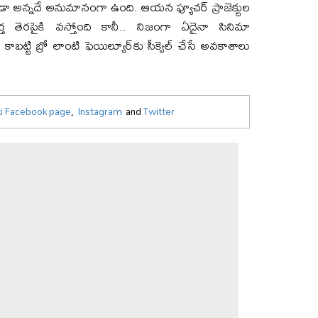
తాడా అన్న‌దే అనుమానంగా ఉంది. ఆయ‌న ఫ్యూచ‌ర్ ప్రాజెక్టుల
 తెర‌పైకి వస్తోంది కానీ.. నిజంగా ఏదైనా సినిమా
కాబ‌ట్టి బ్రో లాంటి ఫెయిల్యూర్‌కు సీక్వెల్ చేసే అవ‌కాశాలు
i Facebook page
,
Instagram
and
Twitter