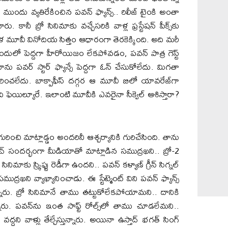
దు వ్య‌తిరేకించిన ప‌వ‌న్ ఫ్యాన్స్.. రిలీజ్ టైంకి అంతా
. కానీ బ్రో సినిమాకు వ‌చ్చేస‌రికి వాళ్ల ఫ్ర‌స్టేష‌న్ పీక్స్‌కు
ిళ మూవీ వినోదియ సిత్తం ఆధారంగా తెర‌కెక్కింది. అది మ‌రీ
ులో పెద్ద‌గా హీరోయిజం లేక‌పోవ‌డం, ప‌వన్ పాత్ర గెస్ట్
ప‌వర్ స్టార్ ఫ్యాన్సే పెద్ద‌గా ఓన్ చేసుకోలేదు. మిగ‌తా
‌రించ‌లేదు. బాక్పాఫీస్ ద‌గ్గ‌ర ఆ మూవీ బిలో యావ‌రేజ్‌గా
ి ఫెయిల్యూరే. ఇలాంటి మూవీకి ఎవ‌రైనా సీక్వెల్ ఆశిస్తారా?
ల్ గురించి మాట్లాడ్డం అంద‌రినీ ఆశ్చ‌ర్యానికి గురిచేసింది. తాను
్ సంద‌ర్భంగా మీడియాతో మాట్లాడిన స‌ముద్ర‌ఖ‌ని.. బ్రో-2
ిమాకు స్క్రిప్టు రెడీగా ఉంద‌ని.. ప‌వ‌న్ క‌ళ్యాణ్ గ్రీన్ సిగ్న‌ల్
ముద్ర‌ఖని వ్యాఖ్యానించాడు. ఈ స్టేట్మెంట్ విని ప‌వ‌న్ ఫ్యాన్స్
ారు. బ్రో సినిమానే తాము త‌ట్టుకోలేక‌పోయామ‌ని.. దానికి
ున్నారు. ప‌వ‌న్‌ను ఇంత సాఫ్ట్ రోల్స్‌లో తాము చూడ‌లేమ‌ని..
‌ద్ద‌ని వాళ్లు తేల్చేస్తున్నారు. అయినా ఉస్తాద్ భ‌గ‌త్ సింగ్