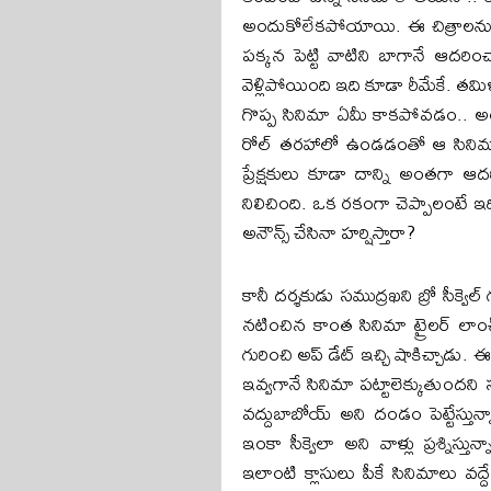
అందుకోలేక‌పోయాయి. ఈ చిత్రాల‌ను ముం
ప‌క్క‌న పెట్టి వాటిని బాగానే ఆద‌రించారు
వెళ్లిపోయింది ఇది కూడా రీమేకే. త‌మ
గొప్ప సినిమా ఏమీ కాక‌పోవ‌డం.. అంద
రోల్ త‌ర‌హాలో ఉండ‌డంతో ఆ సినిమాను 
ప్రేక్ష‌కులు కూడా దాన్ని అంత‌గా ఆద
నిలిచింది. ఒక ర‌కంగా చెప్పాలంటే ఇద
అనౌన్స్ చేసినా హ‌ర్షిస్తారా?
కానీ ద‌ర్శ‌కుడు సముద్ర‌ఖ‌ని బ్రో సీక్వె
న‌టించిన కాంత సినిమా ట్రైల‌ర్ లాంచ
గురించి అప్ డేట్ ఇచ్చి షాకిచ్చాడు. ఈ సిన
ఇవ్వ‌గానే సినిమా ప‌ట్టాలెక్కుతుంద‌ని స‌
వద్దుబాబోయ్ అని దండం పెట్టేస్తున్న
ఇంకా సీక్వెలా అని వాళ్లు ప్ర‌శ్నిస్త
ఇలాంటి క్లాసులు పీకే సినిమాలు వ‌ద్దే వ