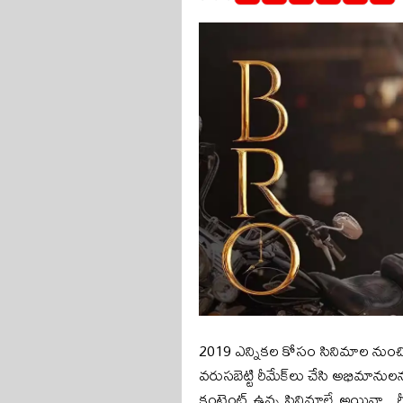
2019 ఎన్నిక‌ల కోసం సినిమాల నుంచి బ్రేక
వ‌రుస‌బెట్టి రీమేక్‌లు చేసి అభిమానుల
కంటెంట్ ఉన్న సినిమాలే అయినా.. రీ