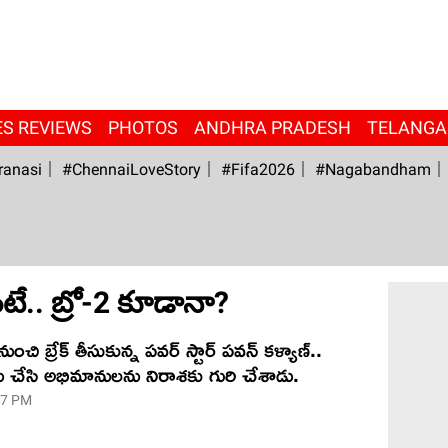
ES REVIEWS
PHOTOS
ANDHRA PRADESH
TELANG
ranasi
#ChennaiLoveStory
#fifa2026
#Nagabandham
దంటే.. బ్రో-2 కూడానా?
బ్రేక్ తీసుకున్న‌ ప‌వ‌ర్ స్టార్ ప‌వ‌న్ క‌ళ్యాణ్..
క్‌లు చేసి అభిమానుల‌ను నిరాశ‌కు గురి చేశాడు.
07 PM