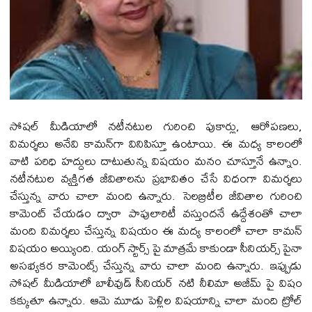
సోషల్‌ మీడియాలో నటీనటుల గురించి పుకార్లు, ఆరోపణలు,
విమర్శలు అనేవి కామన్‌గా వినిపిస్తూ ఉంటాయి. ఈ మధ్య కాలంలో
వాటి పరిధి హద్దులు దాటుతున్న విషయం మనం చూస్తూనే ఉన్నాం.
నటీనటుల వ్యక్తిగత జీవితాలను ప్రభావితం చేసే విధంగా విమర్శలు
చేస్తున్న వారు చాలా మంది ఉన్నారు. సెలబ్రిటీల జీవితాల గురించి
కామెంట్‌ చేయడం ద్వారా పాపులారిటీ వస్తుందనే ఉద్దేశంతో చాలా
మంది విమర్శలు చేస్తున్న విషయం ఈ మద్య కాలంలో చాలా కామన్‌
విషయం అయ్యింది. యంగ్‌ స్టార్స్‌ పై మాత్రమే కాకుండా సీనియర్స్ పైనా
అసభ్యకర కామెంట్స్ చేస్తున్న వారు చాలా మంది ఉన్నారు. ఇప్పుడు
సోషల్‌ మీడియాలో బాలీవుడ్‌ సీనియర్ నటి నీలిమా అజీమ్‌ పై విషం
కక్కుతూ ఉన్నారు. ఆమె మూడు పెళ్లిల విషయాన్ని చాలా మంది ట్రోల్‌