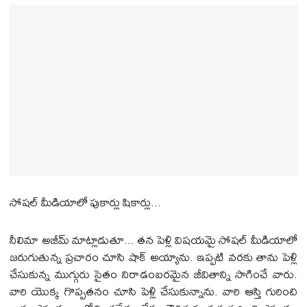
సోషల్‌ మీడియాలో పుకార్లు షికార్లు...
నీలిమా అజీమ్ మాట్లాడుతూ... తన పెళ్లి విషయమై సోషల్‌ మీడియాలో
జరుగుతున్న ప్రచారం చూసి షాక్ అయ్యాను. ఇప్పటి వరకు తాను పెళ్లి
చేసుకున్న ముగ్గురు సైతం నిరాడంబరమైన జీవితాన్ని సాగించే వారు.
వారి యొక్క గొప్పతనం చూసి పెళ్లి చేసుకున్నాను. వారి ఆస్తి గురించి