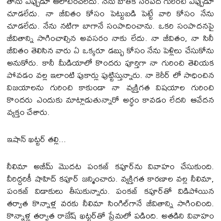
తాను ఎప్పుడూ ఆలోచించలేదు. నేను బౌతిక సంపద గురించి ఎప్పుడూ
చూడలేదు. నా జీవితం కోసం పెట్టుబడి పెట్టే వారి కోసం నేను
చూడలేదు. నేను నటిగా బాగానే సంపాదించాను. ఒకరి సంపాదనపై
జీవితాన్ని సాగించాల్సిన అవసరం నాకు లేదు. నా జీవితం, నా సినీ
జీవితం తెలిసిన వారు ఏ ఒక్కరూ డబ్బు కోసం నేను పెళ్లిలు చేసుకోను
అనుకోరు. కానీ మీడియాలో కొందరు పూర్తిగా నా గురించి తెలియక
పోవడం వల్ల ఇలాంటి పుకార్లు పుట్టిస్తున్నారు. నా కెరీర్‌ లో సాధించిన
విజయాలను గురించి కాకుండా నా వ్యక్తిగత విషయాల గురించి
కొందరు ఎందుకు మాట్లాడుతున్నారో అర్థం కావడం లేదని ఆవేదన
వ్యక్తం చేశారు.
ఇషాన్ ఖట్టర్ తల్లి...
నీలిమా అజీమ్‌ మొదట పంకజ్ కపూర్‌ను వివాహం చేసుకుంది.
వీరిద్దరికీ షాహిద్‌ కపూర్‌ జన్మించారు. వ్యక్తిగత కారణాల వల్ల నీలిమా,
పంకజ్ విడాకులు తీసుకున్నారు. పంకజ్‌ కపూర్‌తో విడిపోయిన
తర్వాత కొన్నాళ్ల వరకు నీలిమా సింగిల్‌గానే జీవితాన్ని సాగించింది.
కొన్నాళ్ల తర్వాత రాజేష్‌ ఖట్టర్‌తో ప్రేమలో పడింది. అతడిని వివాహం