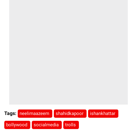
Tags:
neelimaazeem
shahidkapoor
ishankhattar
bollywood
socialmedia
trolls