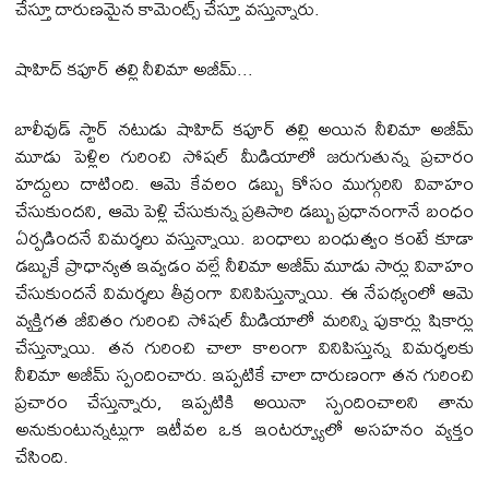
చేస్తూ దారుణమైన కామెంట్స్ చేస్తూ వస్తున్నారు.
షాహిద్‌ కపూర్‌ తల్లి నీలిమా అజీమ్‌...
బాలీవుడ్‌ స్టార్‌ నటుడు షాహిద్‌ కపూర్ తల్లి అయిన నీలిమా అజీమ్‌
మూడు పెళ్లిల గురించి సోషల్‌ మీడియాలో జరుగుతున్న ప్రచారం
హద్దులు దాటింది. ఆమె కేవలం డబ్బు కోసం ముగ్గురిని వివాహం
చేసుకుందని, ఆమె పెళ్లి చేసుకున్న ప్రతిసారి డబ్బు ప్రధానంగానే బంధం
ఏర్పడిందనే విమర్శలు వస్తున్నాయి. బంధాలు బంధుత్వం కంటే కూడా
డబ్బుకే ప్రాధాన్యత ఇవ్వడం వల్లే నీలిమా అజీమ్‌ మూడు సార్లు వివాహం
చేసుకుందనే విమర్శలు తీవ్రంగా వినిపిస్తున్నాయి. ఈ నేపథ్యంలో ఆమె
వ్యక్తిగత జీవితం గురించి సోషల్‌ మీడియాలో మరిన్ని పుకార్లు షికార్లు
చేస్తున్నాయి. తన గురించి చాలా కాలంగా వినిపిస్తున్న విమర్శలకు
నీలిమా అజీమ్‌ స్పందించారు. ఇప్పటికే చాలా దారుణంగా తన గురించి
ప్రచారం చేస్తున్నారు, ఇప్పటికి అయినా స్పందించాలని తాను
అనుకుంటున్నట్లుగా ఇటీవల ఒక ఇంటర్వ్యూలో అసహనం వ్యక్తం
చేసింది.