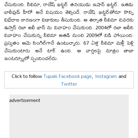
చేసుకుంది. నీలిమా, రాజేష్ ఖట్టర్‌ తనయుడు ఇషాన్ ఖట్టర్‌. ఇతడు
బాలీవుడ్‌ హీరో అనే విషయం తెల్సిందే. రాజేష్ ఖట్టర్‌తోనూ కొన్ని
విభేదాల కారణంగా విడాకులు తీసుకుంది. ఆ తర్వాత నీలిమా చివరకు
ఉస్తాద్‌ రజా అలీ ఖాన్‌ ను వివాహం చేసుకుంది. 2004లో రజా అలీని
వివాహం చేసుకున్న నీలిమా అతడి నుంచి 2009లో విడి పోయింది.
ప్రస్తుతం ఆమె సింగిల్‌గానే ఉంటున్నారు. 67 ఏళ్ల నీలిమా మళ్లీ పెళ్లి
చేసుకుంటారు అనే టాక్‌ ఉంది. ఆ వార్తలపై మాత్రం తాజా
ఇంటర్వ్యూలో స్పందించలేదు.
Click to follow
Tupaki Facebook page
,
Instagram
and
Twitter
advertisement