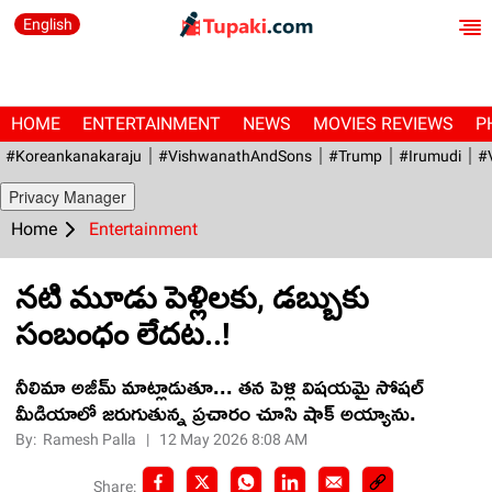
English
HOME
ENTERTAINMENT
NEWS
MOVIES REVIEWS
P
#Koreankanakaraju
#VishwanathAndSons
#Trump
#irumudi
#
Privacy Manager
Home
Entertainment
నటి మూడు పెళ్లిలకు, డబ్బుకు
సంబంధం లేదట..!
నీలిమా అజీమ్ మాట్లాడుతూ... తన పెళ్లి విషయమై సోషల్‌
మీడియాలో జరుగుతున్న ప్రచారం చూసి షాక్ అయ్యాను.
By:
Ramesh Palla
|
12 May 2026 8:08 AM
Share: