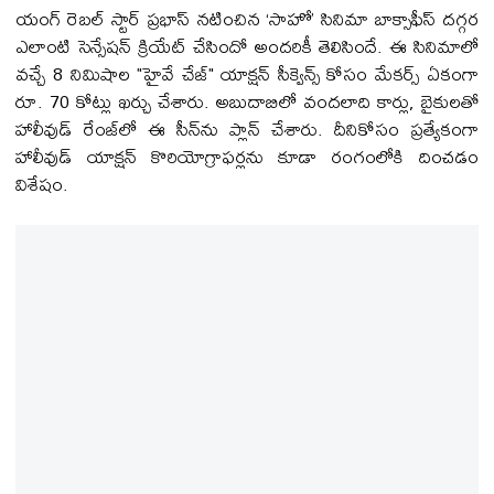
యంగ్ రెబల్ స్టార్ ప్రభాస్ నటించిన ‘సాహో’ సినిమా బాక్సాఫీస్ దగ్గర
ఎలాంటి సెన్సేషన్ క్రియేట్ చేసిందో అందరికీ తెలిసిందే. ఈ సినిమాలో
వచ్చే 8 నిమిషాల "హైవే చేజ్" యాక్షన్ సీక్వెన్స్ కోసం మేకర్స్ ఏకంగా
రూ. 70 కోట్లు ఖర్చు చేశారు. అబుదాబిలో వందలాది కార్లు, బైకులతో
హాలీవుడ్ రేంజ్‌లో ఈ సీన్‌ను ప్లాన్ చేశారు. దీనికోసం ప్రత్యేకంగా
హాలీవుడ్ యాక్షన్ కొరియోగ్రాఫర్లను కూడా రంగంలోకి దించడం
విశేషం.