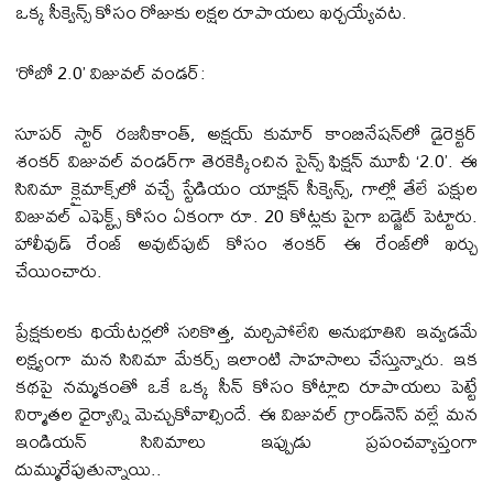
ఒక్క సీక్వెన్స్ కోసం రోజుకు లక్షల రూపాయలు ఖర్చయ్యేవట.
‘రోబో 2.0’ విజువల్ వండర్:
సూపర్ స్టార్ రజనీకాంత్, అక్షయ్ కుమార్ కాంబినేషన్‌లో డైరెక్టర్
శంకర్ విజువల్ వండర్‌గా తెరకెక్కించిన సైన్స్ ఫిక్షన్ మూవీ ‘2.0’. ఈ
సినిమా క్లైమాక్స్‌లో వచ్చే స్టేడియం యాక్షన్ సీక్వెన్స్, గాల్లో తేలే పక్షుల
విజువల్ ఎఫెక్ట్స్ కోసం ఏకంగా రూ. 20 కోట్లకు పైగా బడ్జెట్ పెట్టారు.
హాలీవుడ్ రేంజ్ అవుట్‌పుట్ కోసం శంకర్ ఈ రేంజ్‌లో ఖర్చు
చేయించారు.
ప్రేక్షకులకు థియేటర్లలో సరికొత్త, మర్చిపోలేని అనుభూతిని ఇవ్వడమే
లక్ష్యంగా మన సినిమా మేకర్స్ ఇలాంటి సాహసాలు చేస్తున్నారు. ఇక
కథపై నమ్మకంతో ఒకే ఒక్క సీన్ కోసం కోట్లాది రూపాయలు పెట్టే
నిర్మాతల ధైర్యాన్ని మెచ్చుకోవాల్సిందే. ఈ విజువల్ గ్రాండ్‌నెస్ వల్లే మన
ఇండియన్ సినిమాలు ఇప్పుడు ప్రపంచవ్యాప్తంగా
దుమ్మురేపుతున్నాయి..