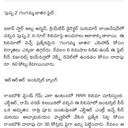
‘పుష్ప 2’ గంగమ్మ జాతర ఫైట్:
ఐకాన్ స్టార్ అల్లు అర్జున్, క్రియేటివ్ డైరెక్టర్ సుకుమార్ కాంబినేషన్‌లో
వచ్చిన ‘పుష్ప 2: ది రూల్’ సినిమాపై అంచనాలు ఆకాశాన్ని తాకాయి. ఈ
సినిమాలో వచ్చే ప్రత్యేకమైన ‘గంగమ్మ జాతర’ ఎపిసోడ్ కోసం
నిర్మాతలు ఎక్కడా తగ్గలేదు. కేవలం 6 నిమిషాల నిడివి ఉండే ఈ ఫైట్
సీన్ విజువల్స్ థియేటర్లలో నెక్స్ట్ లెవెల్‌లో ఉండడం కోసం దాదాపు
రూ. 60 కోట్లు కేటాయించారు.
‘ఆర్ఆర్ఆర్’ ఇంటర్వెల్ బ్యాంగ్:
రాజమౌళి మైండ్ గేమ్ ఎలా ఉంటుందో ‘RRR’ సినిమా చూపిస్తుంది.
ఎన్టీఆర్, రామ్ చరణ్ కలయికలో వచ్చిన ఈ సినిమాలో ఇంటర్వెల్ సీన్
ఒక అద్భుతం. రాత్రి పూట జంతువులతో ఎన్టీఆర్ ఎంట్రీ ఇచ్చే సీన్
మరియు అల్యూమినియం ఫ్యాక్టరీలో వేసిన ప్రత్యేక సెట్ల కోసం
రాజమౌళి దాదాపు రూ.30 కోట్లకు పైగా ఖర్చు పెట్టించారు. కేవలం ఆ