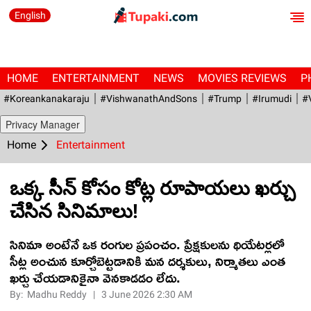
English
HOME
ENTERTAINMENT
NEWS
MOVIES REVIEWS
P
#Koreankanakaraju
#VishwanathAndSons
#Trump
#irumudi
#
Privacy Manager
Home
Entertainment
ఒక్క సీన్ కోసం కోట్ల రూపాయలు ఖర్చు
చేసిన సినిమాలు!
సినిమా అంటేనే ఒక రంగుల ప్రపంచం. ప్రేక్షకులను థియేటర్లలో
సీట్ల అంచున కూర్చోబెట్టడానికి మన దర్శకులు, నిర్మాతలు ఎంత
ఖర్చు చేయడానికైనా వెనకాడడం లేదు.
By:
Madhu Reddy
|
3 June 2026 2:30 AM