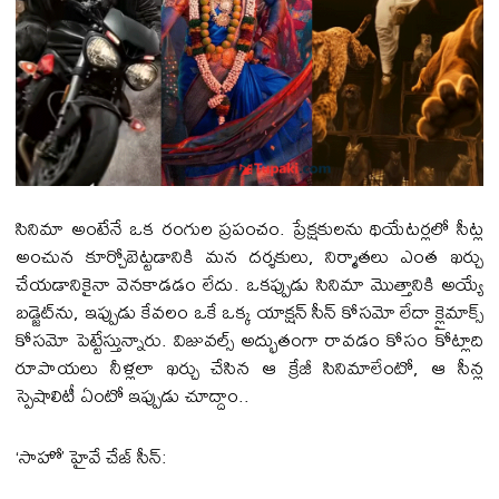
సినిమా అంటేనే ఒక రంగుల ప్రపంచం. ప్రేక్షకులను థియేటర్లలో సీట్ల
అంచున కూర్చోబెట్టడానికి మన దర్శకులు, నిర్మాతలు ఎంత ఖర్చు
చేయడానికైనా వెనకాడడం లేదు. ఒకప్పుడు సినిమా మొత్తానికి అయ్యే
బడ్జెట్‌ను, ఇప్పుడు కేవలం ఒకే ఒక్క యాక్షన్ సీన్ కోసమో లేదా క్లైమాక్స్
కోసమో పెట్టేస్తున్నారు. విజువల్స్ అద్భుతంగా రావడం కోసం కోట్లాది
రూపాయలు నీళ్లలా ఖర్చు చేసిన ఆ క్రేజీ సినిమాలేంటో, ఆ సీన్ల
స్పెషాలిటీ ఏంటో ఇప్పుడు చూద్దాం..
‘సాహో’ హైవే చేజ్ సీన్: