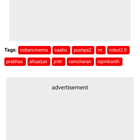
Tags:
indiancinema
saaho
pushpa2
rrr
robot2.0
prabhas
alluarjun
jrntr
ramcharan
rajinikanth
advertisement