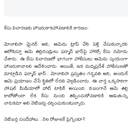
కేసు విచారణకు హాజరుకాకపోవడానికి కారణం:
మోనాలిసా మైనర్ అని, ఆమెను ట్రాప్ చేసి పెళ్లి చేసుకున్నారని
ఆరోపిస్తూ ఆమె తల్లిదండ్రులు ఫర్మాన్ ఖాన్‌పై పోక్సో కేసు నమోదు
చేశారు. ఈ కేసు విచారణలో భాగంగా పోలీసులు ఆమెను స్వయంగా
హాజరుకావాలని ఆదేశించారు. అయితే, ఇక మధ్యప్రదేశ్ పోలీసులతో
మాట్లాడిన ఫర్మాన్ ఖాన్.. మోనాలిసా ప్రస్తుతం గర్భవతి అని, అందుకే
ఆమె ప్రయాణం చేసే స్థితిలో లేదని వెల్లడించారు. ఈ వార్త ఒక్కసారిగా
సోషల్ మీడియాలో హాట్ టాపిక్ అయింది. నిజంగానే ఆమె తల్లి
కాబోతోందా లేక కేసు నుంచి తప్పించుకోవడానికి ఆడుతున్న
నాటకమా అని నెటిజన్లు చర్చించుకుంటున్నారు.
నెటిజన్ల సందేహాలు.. నెల రోజులకే ప్రెగ్నెంటా?: