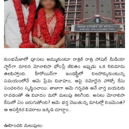
కుంభమేళాలో పూసలు అమ్ముకుంటూ రాత్రికి రాత్రి సోషల్ మీడియా
స్టార్‌గా మారిన మోనాలిసా భోంస్లే జీవితం ఇప్పుడు ఒక సినిమాను
తలపిస్తోంది. హీరోయిన్‌గా ఇండస్ట్రీలో నిలదొక్కుకుంటున్న
సమయంలోనే ఆమె ప్రేమ వివాహం, ఆపై నమోదైన పోక్సో కేసు
సంచలనం సృష్టించాయి. తాజాగా ఆమె గర్భవతి అనే వార్త బయటకు
రావడంతో ఈ వివాదం మరో మలుపు తిరిగింది. అసలు మోనాలిసా
కేసులో ఏం జరుగుతోంది? ఆమె భర్త చెబుతున్న మాటల్లో నిజమెంత?
ఆ ఆసక్తికర వివరాలు ఇక్కడ చూద్దాం..
ఊహించని మలుపులు: