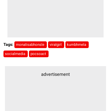
Tags:
monalisabhonsle
viralgirl
kumbhmela
socialmedia
pocsoact
advertisement