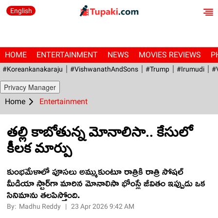
English
HOME
ENTERTAINMENT
NEWS
MOVIES REVIEWS
P
#Koreankanakaraju
#VishwanathAndSons
#Trump
#irumudi
#
Privacy Manager
Home
Entertainment
తల్లి కాబోతున్న మోనాలిసా.. కేసులో
కీలక మార్పు
కుంభమేళాలో పూసలు అమ్ముకుంటూ రాత్రికి రాత్రి సోషల్
మీడియా స్టార్‌గా మారిన మోనాలిసా భోంస్లే జీవితం ఇప్పుడు ఒక
సినిమాను తలపిస్తోంది.
By:
Madhu Reddy
|
23 Apr 2026 9:42 AM