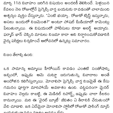
మార్చి 11న వివాహం జరిగిన విషయం అందరికీ తెలిసిందే. పెళ్లయిన
కేవలం నెల రోజుల్లోనే ప్రెగ్నెన్సీ వార్త బయటకు రావడంతో చాలామంది
ఆశ్చర్యం వ్యక్తం చేస్తున్నారు. "ఏంటి భయ్యా.. రోజుకో ట్విస్ట్ ఇస్తున్నారు,
అసలు ఇందులో నిజమెంత?" అంటూ సోషల్ మీడియాలో కామెంట్లు
పేలుతున్నాయి. ఈ విషయంలో పోలీసులు కూడా అలర్ట్ అయ్యారు.
ఫర్మాన్ ఖాన్ చెప్పిన మాటలు నిజమా కాదా అని నిర్ధారించుకోవడానికి
వైద్య పరీక్షలు నిర్వహించే ఆలోచనలో ఉన్నట్లు సమాచారం.
నిజం తేలాల్సి ఉంది:
ఒక సామాన్య అమ్మాయి హీరోయిన్ కావడం ఎంతటి సంతోషాన్ని
ఇచ్చిందో, ఇప్పుడు ఆమె చుట్టూ జరుగుతున్న వివాదాలు అంతే
ఆందోళన కలిగిస్తున్నాయి. మోనాలిసా ప్రెగ్నెన్సీ వార్త నిజమైతే ఈ కేసు
గమనం పూర్తిగా మారిపోయే అవకాశం ఉంది. చట్టపరంగా మైనర్
వివాహం చెల్లదు కాబట్టి, ఈ మెడికల్ రిపోర్ట్స్ ఇప్పుడు చాలా కీలకం
కానున్నాయి. మరి ఈ 'వైరల్ బ్యూటీ' జీవితం ఏ తీరానికి చేరుతుందో
వేచి చూడాలి. ఇక ఏదేమైనా మోనాలిసా స్టోరీలో రోజుకో షాకింగ్ న్యూస్
బయటకు రావడం మాత్రం ఆగడం లేదు.