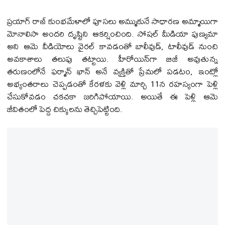
ప్రయాగ్ రాజ్ కుంభమేళాలో పూసలు అమ్ముకునే సాధారణ అమ్మాయిగా
మోనాలిసా అందరి దృష్టిని ఆకర్షించింది. సోషల్ మీడియా పుణ్యమా
అని ఆమె వీడియోలు వైరల్ కావడంతో బాలీవుడ్, టాలీవుడ్ నుంచి
అవకాశాలు తలుపు తట్టాయి. హీరోయిన్‌గా బిజీ అవుతున్న
తరుణంలోనే ఫర్మాన్ ఖాన్ అనే వ్యక్తితో ప్రేమలో పడటం, ఇంట్లో
అభ్యంతరాలు చెప్పడంతో కేరళకు వెళ్లి మార్చి 11న రహస్యంగా పెళ్లి
చేసుకోవడం చకచకా జరిగిపోయాయి. అయితే ఈ పెళ్లి ఆమె
జీవితంలో పెద్ద చిక్కులను తెచ్చిపెట్టింది.