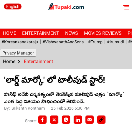
English
HOME
ENTERTAINMENT
NEWS
MOVIES REVIEWS
P
#Koreankanakaraju
#VishwanathAndSons
#Trump
#irumudi
#
Privacy Manager
Home
Entertainment
'లార్డ్ మార్కో' లో టాలీవుడ్ స్టార్!
హ‌నీఫ్ అదేనీ ద‌ర్శ‌క‌త్వంలో తెర‌కెక్కిన మాలీవుడ్ చిత్రం `మార్కో`
ఎంత పెద్ద విజ‌యం సాధించిందో తెలిసిందే.
By:
Srikanth Kontham
|
25 Feb 2026 6:30 PM
Share: