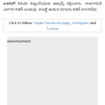
అత‌డితో సినిమా నిర్మించేందుకు అడ్వాన్స్ చెల్లించారు. రాజుగారుకి
ఎలాగూ నితిన్ బంధువు. కాబ‌ట్టి ఆయ‌న మాట‌ను నితిన్ కాద‌న‌లేడు.
Click to follow
Tupaki Facebook page
,
Instagram
and
Twitter
advertisement