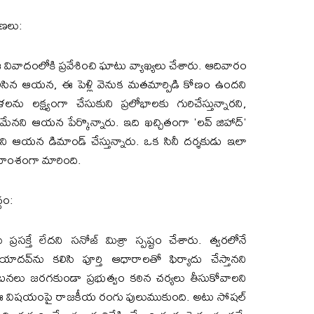
పణలు:
 ఈ వివాదంలోకి ప్రవేశించి ఘాటు వ్యాఖ్యలు చేశారు. ఆదివారం
 కలిసిన ఆయన, ఈ పెళ్లి వెనుక మతమార్పిడి కోణం ఉందని
క్ష్యంగా చేసుకుని ప్రలోభాలకు గురిచేస్తున్నారని,
మేనని ఆయన పేర్కొన్నారు. ఇది ఖచ్చితంగా 'లవ్ జిహాద్'
ి ఆయన డిమాండ్ చేస్తున్నారు. ఒక సినీ దర్శకుడు ఇలా
ాంశంగా మారింది.
్ధం:
్రసక్తే లేదని సనోజ్ మిశ్రా స్పష్టం చేశారు. త్వరలోనే
ాదవ్‌ను కలిసి పూర్తి ఆధారాలతో ఫిర్యాదు చేస్తానని
 ఘటనలు జరగకుండా ప్రభుత్వం కఠిన చర్యలు తీసుకోవాలని
 ఈ విషయంపై రాజకీయ రంగు పులుముకుంది. అటు సోషల్