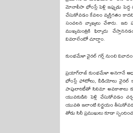
మోనాలీసా భోంస్లే పెళ్లి ఇప్పుడు పెద
చేసుకోవడం కేవలం వ్యక్తిగతం కాదని,
సంచలన వ్యాఖ్యలు చేశారు. ఇది పక
ముఖ్యమంత్రికి ఫిర్యాదు చేస్తాన
వివరాలేంటో చూద్దాం.
కుంభమేళా వైరల్ గర్ల్ నుంచి వివాద
ప్రయాగ్‌రాజ్ కుంభమేళా అనగానే ఆధ్యా
భోంస్లే ఫోటోలు, వీడియోలు వైరల్
పాపులారిటీతో సినిమా అవకాశాలు క
యువకుడిని పెళ్లి చేసుకోవడం చర్చకు 
యువతి ఇలాంటి నిర్ణయం తీసుకోవడంప
తోడు సినీ ప్రముఖులు కూడా స్పంది