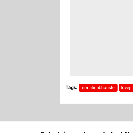
Tags:
monalisabhonsle
lovej