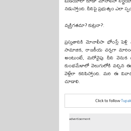
మీడియాలో కూడా మోనాలీసా నిర్ణయాన్న
నడుస్తోంది. దీనిపై ప్రభుత్వం ఎలా స్
వ్యక్తిగతమా? కుట్రనా?:
ప్రస్తుతానికి మోనాలీసా భోంస్లే ప
సామాజిక, రాజకీయ చర్చగా మారింద
అంటుంటే, మరోవైపు దీని వెనుక 
కుంభమేళాలో వెలుగులోకి వచ్చిన ఈ '
వెళ్లేలా కనిపిస్తోంది. మరి ఈ వ
చూడాలి.
Click to follow
Tupak
advertisement