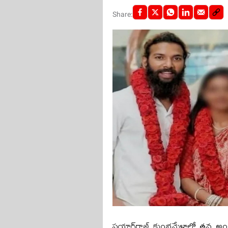
Share:
ప్రయాగ్‌రాజ్ కుంభమేళాలో తన అంద