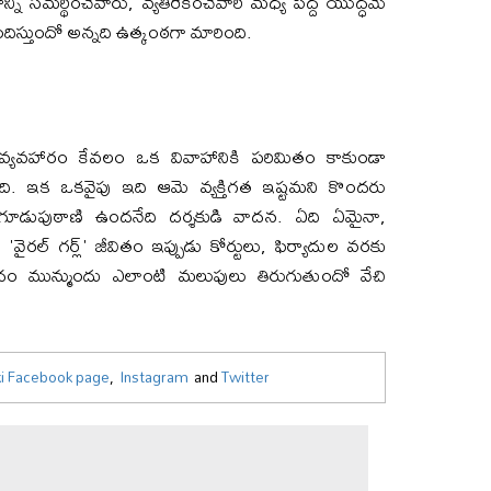
ి సమర్థించేవారు, వ్యతిరేకించేవారి మధ్య పెద్ద యుద్ధమే
పందిస్తుందో అన్నది ఉత్కంఠగా మారింది.
ెళ్లి వ్యవహారం కేవలం ఒక వివాహానికి పరిమితం కాకుండా
ి. ఇక ఒకవైపు ఇది ఆమె వ్యక్తిగత ఇష్టమని కొందరు
గూడుపుఠాణి ఉందనేది దర్శకుడి వాదన. ఏది ఏమైనా,
వైరల్ గర్ల్' జీవితం ఇప్పుడు కోర్టులు, ఫిర్యాదుల వరకు
ివాదం మున్ముందు ఎలాంటి మలుపులు తిరుగుతుందో వేచి
i Facebook page
,
Instagram
and
Twitter