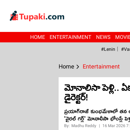
HOME
ENTERTAINMENT
NEWS
MOVI
#Lenin
#Va
Home
Entertainment
మోనాలిసా పెళ్లి.. 
డైరెక్టర్!
ప్రయాగ్‌రాజ్ కుంభమేళాలో తన
'వైరల్ గర్ల్' మోనాలీసా భోంస్లే పె
By:
Madhu Reddy
|
16 Mar 2026 7