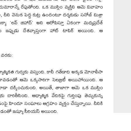
్ద దుమారాన్నే రేపుతోంది. ఒక ముస్లిం వ్యక్తిని ఆమె వివాహం
 దీని వెనుక పెద్ద కుట్ర ఉందంటూ దర్శకుడు సనోజ్ మిశ్రా
్కా 'లవ్ జిహాద్' అని ఆరోపిస్తూ ఏకంగా మధ్యప్రదేశ్
నడం ఇప్పుడు దేశవ్యాప్తంగా హాట్ టాపిక్ అయింది. ఆ
ం వరకు:
త్మికత గుర్తుకు వస్తుంది. కానీ గతేడాది అక్కడ మోనాలీసా
 కావడంతో ఆమె ఒక్కసారిగా సెలబ్రిటీ అయిపోయింది. ఆ
ూడా దక్కించుకుంది. అయితే, తాజాగా ఆమె ఒక ముస్లిం
దారితీసింది. ఆధ్యాత్మిక వేదికపై గుర్తింపు తెచ్చుకున్న
ై హిందూ సంఘాలు ఆగ్రహం వ్యక్తం చేస్తున్నాయి. దీనికి
ంచడంతో ఇష్యూ సీరియస్ అయింది.