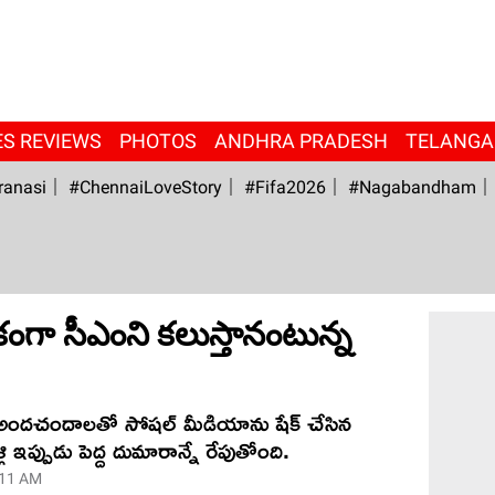
ES REVIEWS
PHOTOS
ANDHRA PRADESH
TELANG
ranasi
#ChennaiLoveStory
#fifa2026
#Nagabandham
ఏకంగా సీఎంని కలుస్తానంటున్న
 అందచందాలతో సోషల్ మీడియాను షేక్ చేసిన
ళ్లి ఇప్పుడు పెద్ద దుమారాన్నే రేపుతోంది.
:11 AM