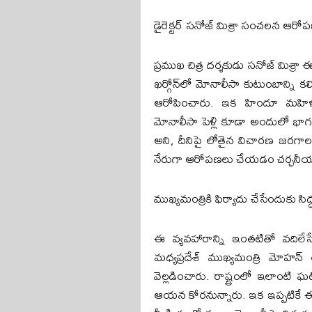
డైరెక్టర్ సనోజ్ మిశ్రా సంచలన ఆరో
ప్రముఖ చిత్ర దర్శకుడు సనోజ్ మిశ్రా
ఖర్గోన్‌లో మోనాలీసా కుటుంబాన్ని
ఆరోపించారు. ఇక హిందూ మహిళలను ల
మోనాలీసా పెళ్లి కూడా అందులో భాగ
అని, దీనిపై లోతైన విచారణ జరగాలన
నేరుగా ఆరోపణలు చేయడం చర్చనీయ
ముఖ్యమంత్రికి ఫిర్యాదు చేసేందుకు సిద
ఈ వ్యవహారాన్ని ఇంతటితో వదిలేసే ప
మధ్యప్రదేశ్ ముఖ్యమంత్రి మోహన్ య
వెల్లడించారు. రాష్ట్రంలో ఇలాంటి
ఆయన కోరనున్నారు. ఇక ఇప్పటికే