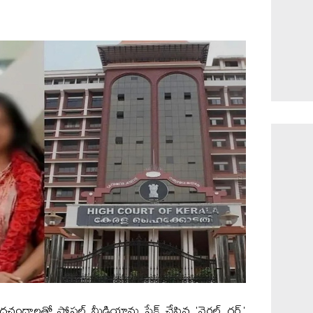
చందాలతో సోషల్ మీడియాను షేక్ చేసిన 'వైరల్ గర్ల్'