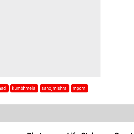
ihad
kumbhmela
sanojmishra
mpcm