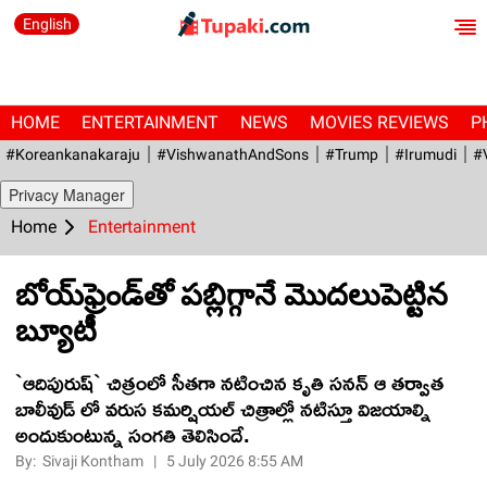
English
HOME
ENTERTAINMENT
NEWS
MOVIES REVIEWS
P
#Koreankanakaraju
#VishwanathAndSons
#Trump
#irumudi
#
Privacy Manager
Home
Entertainment
బోయ్‌ఫ్రెండ్‌తో ప‌బ్లిగ్గానే మొదలుపెట్టిన
బ్యూటీ
`ఆదిపురుష్` చిత్రంలో సీతగా నటించిన కృతి సనన్ ఆ త‌ర్వాత‌
బాలీవుడ్ లో వ‌రుస క‌మ‌ర్షియ‌ల్ చిత్రాల్లో న‌టిస్తూ విజ‌యాల్ని
అందుకుంటున్న‌ సంగ‌తి తెలిసిందే.
By:
Sivaji Kontham
|
5 July 2026 8:55 AM