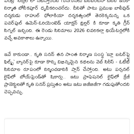
ఎంట్రీ` సీక్వెల్ లో న‌టిస్తోంద‌ని గుసగుస‌లు వినిపించినా దీనిని ఇంకా
నిర్మాత బోనీక‌పూర్ ధృవీక‌రించ‌లేదు. దీనితో పాటు ప్రముఖ బాలీవుడ్
దర్శకుడు రాహుల్ ధోలాకియా దర్శకత్వంలో తెరకెక్కనున్న ఒక
పవర్‌ఫుల్ ఉమెన్-ఓరియెంటెడ్ యాక్షన్ థ్రిల్లర్ కి కూడా కృతి గ్రీన్
సిగ్నల్ ఇచ్చింది. ఈ రెండు సినిమాలు 2026 చివరికల్లా థియేటర్లలోకి
వచ్చే అవకాశాలు ఉన్నాయి.
ఇవే కాకుండా.. కృతి సనన్ తన సొంత నిర్మాణ సంస్థ `బ్లూ బటర్‌ఫ్లై
ఫిల్మ్స్` బ్యానర్‌పై కూడా కొన్ని విభిన్నమైన కథలను వెబ్ సిరీస్ - ఓటీటీ
సినిమాల రూపంలో నిర్మించడానికి ప్లాన్ చేస్తోంది. అటు పర్సనల్
లైఫ్‌లో బోయ్‌ఫ్రెండ్‌తో షికార్లు.. ఇటు ప్రొఫెషనల్ లైఫ్‌లో క్రేజీ
ప్రాజెక్టులతో కృతి సనన్ ప్రస్తుతం అటు ఇటు బిజీబిజీగా గడుపుతోందని
చెప్పవచ్చు.