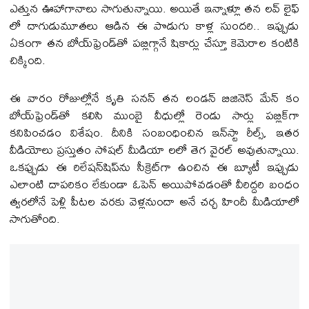
ఎత్తున ఊహాగానాలు సాగుతున్నాయి. అయితే ఇన్నాళ్లూ తన లవ్ లైఫ్
లో దాగుడుమూతలు ఆడిన ఈ పొడుగు కాళ్ల సుందరి.. ఇప్పుడు
ఏకంగా తన బోయ్‌ఫ్రెండ్‌తో పబ్లిగ్గానే షికార్లు చేస్తూ కెమెరాల కంటికి
చిక్కింది.
ఈ వారం రోజుల్లోనే కృతి సనన్ తన లండన్ బిజినెస్ మేన్ కం
బోయ్‌ఫ్రెండ్‌తో కలిసి ముంబై వీధుల్లో రెండు సార్లు పబ్లిక్‌గా
కనిపించడం విశేషం. దీనికి సంబంధించిన ఇన్‌స్టా రీల్స్, ఇత‌ర
వీడియోలు ప్రస్తుతం సోషల్ మీడియా ల‌లో తెగ వైరల్ అవుతున్నాయి.
ఒకప్పుడు ఈ రిలేషన్‌షిప్‌ను సీక్రెట్‌గా ఉంచిన ఈ బ్యూటీ ఇప్పుడు
ఎలాంటి దాపరికం లేకుండా ఓపెన్ అయిపోవ‌డంతో వీరిద్దరి బంధం
త్వరలోనే పెళ్లి పీటల వరకు వెళ్లనుందా అనే చర్చ హిందీ మీడియాలో
సాగుతోంది.