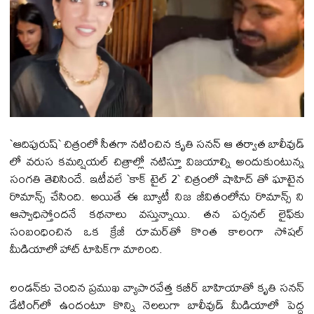
`ఆదిపురుష్` చిత్రంలో సీతగా నటించిన కృతి సనన్ ఆ త‌ర్వాత‌ బాలీవుడ్
లో వ‌రుస క‌మ‌ర్షియ‌ల్ చిత్రాల్లో న‌టిస్తూ విజ‌యాల్ని అందుకుంటున్న‌
సంగ‌తి తెలిసిందే. ఇటీవ‌లే `కాక్ టైల్ 2` చిత్రంలో షాహిద్ తో ఘాటైన
రొమాన్స్ చేసింది. అయితే ఈ బ్యూటీ నిజ జీవితంలోను రొమాన్స్ ని
ఆస్వాధిస్తోంద‌నే క‌థ‌నాలు వ‌స్తున్నాయి. తన పర్సనల్ లైఫ్‌కు
సంబంధించిన ఒక క్రేజీ రూమర్‌తో కొంత కాలంగా సోషల్
మీడియాలో హాట్ టాపిక్‌గా మారింది.
లండన్‌కు చెందిన ప్రముఖ వ్యాపారవేత్త కబీర్ బాహియాతో కృతి సనన్
డేటింగ్‌లో ఉందంటూ కొన్ని నెలలుగా బాలీవుడ్ మీడియాలో పెద్ద