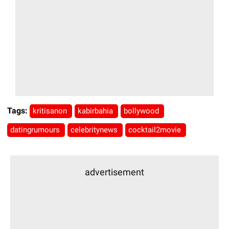
Tags:
kritisanon
kabirbahia
bollywood
datingrumours
celebritynews
cocktail2movie
advertisement