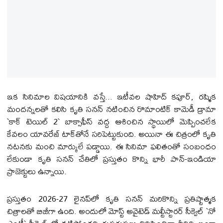
ఇక సినిమాల విషయానికి వస్తే... ఇటీవల షాహిద్ కపూర్, రష్మిక
మందన్నలతో కలిసి కృతి సనన్ నటించిన రొమాంటిక్ కామెడీ డ్రామా
`కాక్ టెయిల్ 2` బాక్సాఫీస్ వద్ద ఆశించిన స్థాయిలో మెప్పించలేక
కేవలం యావరేజ్ టాక్‌తోనే సరిపెట్టుకుంది. అయినా ఈ చిత్రంలో కృతి
నటనకు మంచి మార్కులే పడ్డాయి. ఈ సినిమా ఫలితంతో సంబంధం
లేకుండా కృతి సనన్ చేతిలో ప్రస్తుతం కొన్ని భారీ పాన్-ఇండియా
ప్రాజెక్టులు ఉన్నాయి.
ప్రస్తుతం 2026-27 లైనప్‌లో కృతి సనన్ మరికొన్ని ప్రతిష్టాత్మక
చిత్రాలతో బిజీగా ఉంది. అందులో మోస్ట్ అవైటెడ్ మల్టీస్టారర్ సీక్వెల్ `నో