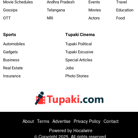
Movie Schedules
Andhra Pradesh
Events
Travel
Gossips
Telangana
Movies
Education
OTT
NRI
Actors
Food
Sports
Tupaki Cinema
Automobiles
Tupaki Political
Gadgets
Tupaki Excusive
Business
Special Articles
Real Estate
Jobs
Insurance
Photo Stories
About
Terms
Advertise
Privacy Policy
Contact
Powered by
Hocalwire
© Copyright 2025. All rights reserved.