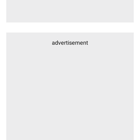
advertisement