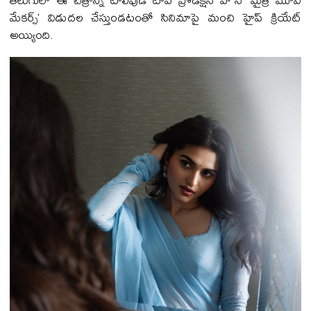
మేకర్స్’ విడుదల చేస్తుండటంతో సినిమాపై మంచి హైప్ క్రియేట్
అయ్యింది.