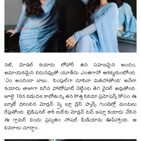
నటి, మోడల్ కయాదు లోహార్ తన సహజమైన అందం,
అమాయకమైన చిరునవ్వుతో యూత్‌ను ఎంతగానో ఆకట్టుకుంటోంది.
‘ఏం అందంరా బాబు.. సింపుల్‌గా చూసినా మతిపోతోంది’ అనేలా
కయాదు తాజాగా దిగిన ఫోటోషూట్ నెట్టింట తెగ వైరల్ అవుతోంది.
జూలై 10న విడుదల కాబోతున్న తన కొత్త సినిమా ప్రమోషన్స్ కోసం ఈ
బ్యూటీ ధరించిన మోడ్రన్ స్కై బ్లూ డ్రెస్ ఫ్యాన్స్ గుండెల్లో మంటలు
రేపుతోంది. ట్రెడిషనల్ శారీ లుక్‌కు మోడ్రన్ టచ్ ఇస్తూ కయాదు చేసిన
ఈ గ్లామర్ విందు ప్రస్తుతం సోషల్ మీడియాను ఊపేస్తోంది. ఆ
వివరాలు చూద్దాం..