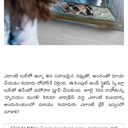
ఎలాంటి లుక్‌లో ఉన్నా తన సహజమైన నవ్వుతో, అందంతో మాయ
చేయడం కయాదు లోహార్‌కే చెల్లింది. ఈ సింపుల్ అండ్ స్టైలిష్ స్కై-బ్లూ
లుక్‌తో తనేంటో మరోసారి ప్రూవ్ చేసుకుంది. జూలై 10న రాబోతున్న
‘హృదయం మురళి’ సినిమా బాక్సాఫీస్ వద్ద ఎలాంటి విజయాన్ని
అందుకుంటుందో మరియు కయాదుకు ఎలాంటి బ్రేక్ ఇస్తుందో
చూడాలి!
Click to follow
Tupaki Facebook page
,
Instagram
and