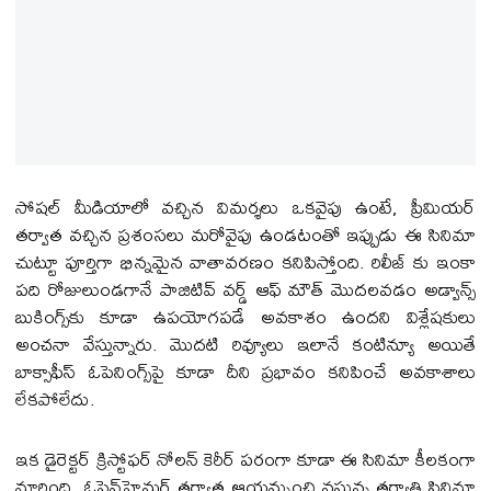
సోషల్ మీడియాలో వచ్చిన విమర్శలు ఒకవైపు ఉంటే, ప్రీమియర్
త‌ర్వాత వచ్చిన ప్రశంసలు మరోవైపు ఉండటంతో ఇప్పుడు ఈ సినిమా
చుట్టూ పూర్తిగా భిన్నమైన వాతావరణం కనిపిస్తోంది. రిలీజ్ కు ఇంకా
ప‌ది రోజులుండగానే పాజిటివ్ వర్డ్ ఆఫ్ మౌత్ మొద‌ల‌వ‌డం అడ్వాన్స్
బుకింగ్స్‌కు కూడా ఉపయోగపడే అవకాశం ఉందని విశ్లేషకులు
అంచనా వేస్తున్నారు. మొద‌టి రివ్యూలు ఇలానే కంటిన్యూ అయితే
బాక్సాఫీస్ ఓపెనింగ్స్‌పై కూడా దీని ప్రభావం కనిపించే అవకాశాలు
లేకపోలేదు.
ఇక డైరెక్ట‌ర్ క్రిస్టోఫర్ నోలన్ కెరీర్ పరంగా కూడా ఈ సినిమా కీలకంగా
మారింది. ఓపెన్‌హైమ‌ర్ త‌ర్వాత ఆయన్నుంచి వస్తున్న తర్వాతి సినిమా