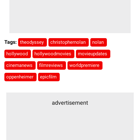
Tags:
theodyssey
christophernolan
nolan
hollywood
hollywoodmovies
movieupdates
cinemanews
filmreviews
worldpremiere
oppenheimer
epicfilm
advertisement