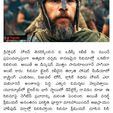
క్రిస్టోఫర్ నోలన్ తెరకెక్కించిన ది ఒడిస్సీ రిలీజ్ కు ముందే
ప్రపంచవ్యాప్తంగా అత్యధిక చర్చకు కారణమైన సినిమాల్లో ఒకటిగా
నిలిచింది. అయితే ఆ డిస్క‌ష‌న్ మొత్తం సానుకూలంగానే సాగిందా
అంటే కాదు. సినిమా ట్రైలర్ రిలీజైన తర్వాత సోషల్ మీడియాలో
క్యాస్టింగ్ ఎంపికలు, విజువల్ టోన్, క్లాసిక్ కథను నోలన్ ఎలా
మలిచార‌నే అంశాలపై పెద్ద ఎత్తున విమర్శలు వెల్లువెత్తాయి.
యూట్యూబ్‌లో ట్రైలర్‌కు భారీ స్థాయిలో డిస్‌లైక్స్ రావడం కూడా ఈ
సినిమాపై నెగిటివ్ ప్రచారాన్ని మరింత పెంచింది. అయితే వరల్డ్
ప్రీమియర్ అనంతరం పరిస్థితి పూర్తిగా మారిపోయిందనే అభిప్రాయం
హాలీవుడ్ వర్గాల్లో వినిపిస్తోంది. సినిమా ప్రీమియ‌ర్ చూసిన సినీ