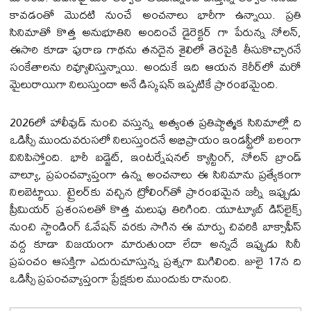
కావడంతో మొదటి నుంచే అంచనాలు భారీగా ఉన్నాయి. ప్రతి
సినిమాతో కొత్త అనుభూతిని అందించే డైరెక్ట‌ర్ గా పేరున్న నోలన్,
ఈసారి కూడా పురాణ గాథను తనదైన శైలిలో తెరపైకి తీసుకొచ్చార‌నే
సంకేతాలను రివ్యూలిస్తున్నాయి. అందుకే ఇది ఆయన కెరీర్‌లో మరో
మైలురాయిగా నిలుస్తుందా అనే డిస్క‌ష‌న్ ఇప్పటికే ప్రారంభమైంది.
2026లో హాలీవుడ్ నుంచి వస్తున్న అత్యంత ప్రతిష్ఠాత్మక సినిమాల్లో ది
ఒడిస్సీ ముందువరుసలో నిలుస్తుందనే అభిప్రాయం ఇండస్ట్రీలో బలంగా
వినిపిస్తోంది. భారీ బడ్జెట్, ఇంట‌ర్నేష‌న‌ల్ క్యాస్టింగ్, నోలన్ బ్రాండ్
వాల్యూ, ప్రపంచవ్యాప్తంగా ఉన్న అంచనాలు ఈ సినిమాను ప్రత్యేకంగా
నిలబెట్టాయి. ట్రైలర్‌కు వచ్చిన ట్రోలింగ్‌తో ప్రారంభమైన జ‌ర్నీ ఇప్పుడు
ప్రీమియర్ ప్రశంసలతో కొత్త మలుపు తిరిగింది. యూట్యూబ్ డిస్‌లైక్స్
నుంచి స్టాండింగ్ ఓవేషన్ వరకు సాగిన ఈ మార్పు చివరికి బాక్సాఫీస్
వద్ద కూడా విజయంగా మారుతుందా లేదా అన్నదే ఇప్పుడు సినీ
ప్రపంచం ఆసక్తిగా ఎదురుచూస్తున్న ప్రశ్నగా మిగిలింది. జులై 17న ది
ఒడిస్సీ ప్ర‌పంచ‌వ్యాప్తంగా ప్రేక్ష‌కుల ముందుకు రానుంది.