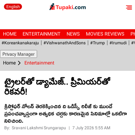
English
HOME
ENTERTAINMENT
NEWS
MOVIES REVIEWS
P
#Koreankanakaraju
#VishwanathAndSons
#Trump
#irumudi
#
Privacy Manager
Home
Entertainment
ట్రైలర్‌తో డ్యామేజ్.. ప్రీమియర్‌తో
రికవరీ!
క్రిస్టోఫర్ నోలన్ తెరకెక్కించిన ది ఒడిస్సీ రిలీజ్ కు ముందే
ప్రపంచవ్యాప్తంగా అత్యధిక చర్చకు కారణమైన సినిమాల్లో ఒకటిగా
నిలిచింది.
By:
Sravani Lakshmi Srungarapu
|
7 July 2026 5:55 AM