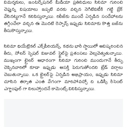
విమర్శకులు, ఇంట‌ర్నేష‌న‌ల్ మీడియా ప్రతినిధులు సినిమా గురించి
చెప్తున్న విష‌యాలు ఇప్పటి వరకు వ‌చ్చిన నెగిటివిటీకి గట్టి బ్రేక్
వేసినట్టుగానే కనిపిస్తున్నాయి. రిలీజ్‌కు ముందే ఏర్పడిన సందేహాలను
తగ్గించేలా వచ్చిన ఈ మొద‌టి రెస్పాన్స్ ఇప్పుడు సినిమాకు కొత్త బజ్‌ను
తీసుకొస్తున్నాయి.
సినిమా థియేట్రికల్ ఎక్స్‌పీరియన్స్, కథను భారీ స్థాయిలో ఆవిష్కరించిన
తీరు, నోల‌న్ స్పెష‌ల్ విజువల్ స్టైల్‌పై ప్రశంసలు వెల్లువెత్తుతున్నాయి.
ముఖ్యంగా ట్రైలర్ ఆధారంగా సినిమా గురించి ముందుగానే తీర్పు
చెప్పినవారిలో కూడా ఇప్పుడు ఆసక్తి పెరుగుతోందని ట్రేడ్ వర్గాలు
చెబుతున్నాయి. ఒక ట్రైలర్‌పై ఏర్పడిన అభిప్రాయం, ఇప్పుడు సినిమా
చూసిన తర్వాత ఎంత వేగంగా మారిపోవచ్చో ది ఒడిస్సీ రీసెంట్
ఎగ్జాంపుల్ గా నిలుస్తోంద‌నే కామెంట్స్ వినిపిస్తున్నాయి.