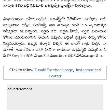
బాధ్యత కలిసి పెద్ది సినిమాని ఒక ప్రత్యేక ప్రాజెక్ట్‌గా మ‌ర‌ల్చాయి.
సాధారణంగా ఐదేళ్ల గ్యాప్‌ను ఇండస్ట్రీలో నెగెటివ్‌గా చూస్తారు. కానీ
బుచ్చిబాబు జ‌ర్నీని పరిశీలిస్తే, అది ఆలస్యం కంటే ఒక సృజనాత్మక
నిరీక్షణగా కనిపిస్తోంది. సరైన కథ, సరైన హీరో, సరైన సమయం
కోసం ఎదురుచూసిన ఆయన ఇప్పుడు పెద్దితో ప్రేక్షకుల తీర్పు కోసం
సిద్ధమయ్యారు. ఉప్పెన తర్వాత వచ్చిన ఈ లాంగ్ గ్యాప్ స‌క్సెస్ గా
మారితే, అది కేవలం మరో హిట్‌గా కాకుండా ఓ డైరెక్ట‌ర్ నమ్మకం, ఓ
హీరో విశ్వాసం కలిసి సాధించిన విజయంగా నిలిచిపోవడం ఖాయం.
Click to follow
Tupaki Facebook page
,
Instagram
and
Twitter
advertisement