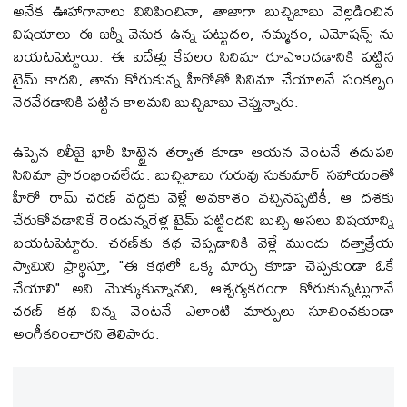
అనేక ఊహాగానాలు వినిపించినా, తాజాగా బుచ్చిబాబు వెల్లడించిన
విషయాలు ఈ జ‌ర్నీ వెనుక ఉన్న పట్టుదల, నమ్మకం, ఎమోష‌న్స్ ను
బయటపెట్టాయి. ఈ ఐదేళ్లు కేవలం సినిమా రూపొందడానికి పట్టిన
టైమ్ కాద‌ని, తాను కోరుకున్న హీరోతో సినిమా చేయాలనే సంకల్పం
నెరవేరడానికి పట్టిన కాల‌మ‌ని బుచ్చిబాబు చెప్తున్నారు.
ఉప్పెన రిలీజై భారీ హిట్టైన తర్వాత కూడా ఆయన వెంటనే తదుపరి
సినిమా ప్రారంభించలేదు. బుచ్చిబాబు గురువు సుకుమార్ సహాయంతో
హీరో రామ్ చరణ్ వద్దకు వెళ్లే అవకాశం వచ్చినప్పటికీ, ఆ దశకు
చేరుకోవడానికే రెండున్నరేళ్ల టైమ్ ప‌ట్టింద‌ని బుచ్చి అస‌లు విష‌యాన్ని
బ‌య‌ట‌పెట్టారు. చరణ్‌కు కథ చెప్పడానికి వెళ్లే ముందు దత్తాత్రేయ
స్వామిని ప్రార్థిస్తూ, "ఈ కథలో ఒక్క మార్పు కూడా చెప్పకుండా ఓకే
చేయాలి" అని మొక్కుకున్నానని, ఆశ్చర్యకరంగా కోరుకున్నట్లుగానే
చరణ్ కథ విన్న వెంటనే ఎలాంటి మార్పులు సూచించకుండా
అంగీకరించారని తెలిపారు.