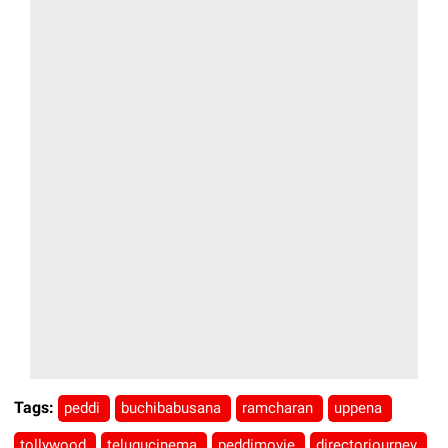
Tags:
peddi
buchibabusana
ramcharan
uppena
tollywood
telugucinema
peddimovie
directorjourney