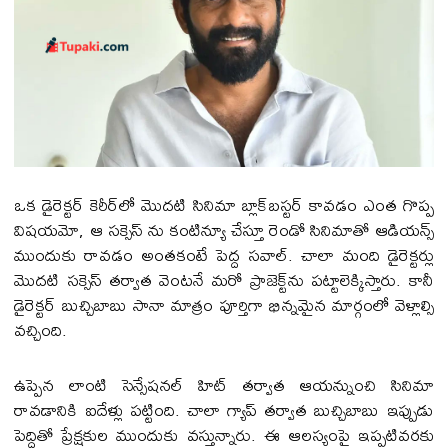
ఒక డైరెక్ట‌ర్ కెరీర్‌లో మొద‌టి సినిమా బ్లాక్‌బస్టర్ కావడం ఎంత గొప్ప
విషయమో, ఆ స‌క్సెస్ ను కంటిన్యూ చేస్తూ రెండో సినిమాతో ఆడియ‌న్స్
ముందుకు రావడం అంతకంటే పెద్ద సవాల్. చాలా మంది డైరెక్ట‌ర్లు
మొద‌టి స‌క్సెస్ త‌ర్వాత వెంటనే మరో ప్రాజెక్ట్‌ను పట్టాలెక్కిస్తారు. కానీ
డైరెక్ట‌ర్ బుచ్చిబాబు సానా మాత్రం పూర్తిగా భిన్నమైన మార్గంలో వెళ్లాల్సి
వ‌చ్చింది.
ఉప్పెన లాంటి సెన్సేష‌న‌ల్ హిట్ త‌ర్వాత ఆయ‌న్నుంచి సినిమా
రావ‌డానికి ఐదేళ్లు ప‌ట్టింది. చాలా గ్యాప్ త‌ర్వాత బుచ్చిబాబు ఇప్పుడు
పెద్దితో ప్రేక్షకుల ముందుకు వస్తున్నారు. ఈ ఆలస్యంపై ఇప్పటివరకు