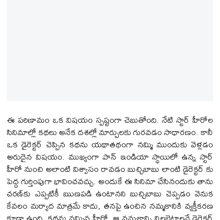
ఈ పరిణామం ఒక విషయం స్పష్టంగా చెబుతోంది. నేటి స్టార్ హీరోల
సినిమాల్లో కథలు అనేక దశల్లో మార్పులకు గురవడం సాధారణం. కానీ
ఒక డైరెక్ట‌ర్ చెప్పిన కథను యథాతథంగా నమ్మి ముందుకు వెళ్లడం
అరుదైన విషయం. ముఖ్యంగా పాన్ ఇండియా స్థాయిలో ఉన్న స్టార్
హీరో నుంచి అలాంటి విశ్వాసం రావడం బుచ్చిబాబు లాంటి డైరెక్ట‌ర్ కు
పెద్ద గుర్తింపుగా భావించవచ్చు. అందుకే ఈ సినిమా చేసినందుకు తాను
చరణ్‌కు ఎప్పటికీ ఋణపడి ఉంటానని బుచ్చిబాబు చెప్పడం వెనుక
కేవలం మర్యాద మాత్రమే కాదు, తనపై ఉంచిన నమ్మకానికి వ్యక్తీకరణ
కూడా ఉంది. కథను నమ్మిన హీరో, ఆ నమ్మకాన్ని నిలబెట్టాలనే డైరెక్ట‌ర్