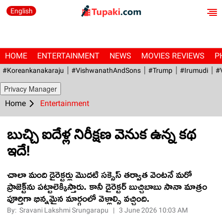
English
HOME
ENTERTAINMENT
NEWS
MOVIES REVIEWS
P
#Koreankanakaraju
#VishwanathAndSons
#Trump
#irumudi
#
Privacy Manager
Home
Entertainment
బుచ్చి ఐదేళ్ల నిరీక్షణ వెనుక ఉన్న కథ
ఇదే!
చాలా మంది డైరెక్ట‌ర్లు మొద‌టి స‌క్సెస్ త‌ర్వాత వెంటనే మరో
ప్రాజెక్ట్‌ను పట్టాలెక్కిస్తారు. కానీ డైరెక్ట‌ర్ బుచ్చిబాబు సానా మాత్రం
పూర్తిగా భిన్నమైన మార్గంలో వెళ్లాల్సి వ‌చ్చింది.
By:
Sravani Lakshmi Srungarapu
|
3 June 2026 10:03 AM