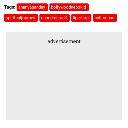
Tags:
ananyapanday
bollywoodnepokid
spiritualjourney
chandmeradil
ligerflop
callmebae
advertisement