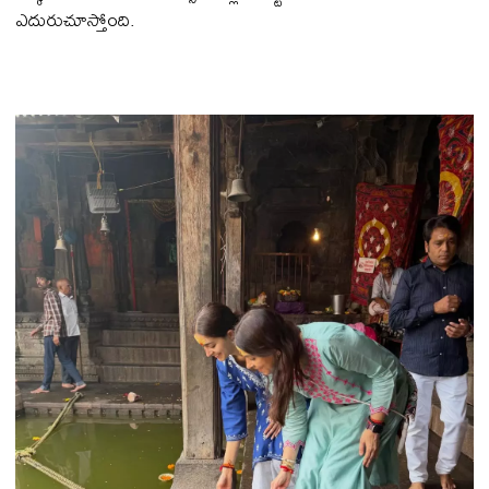
ఎదురుచూస్తోంది.