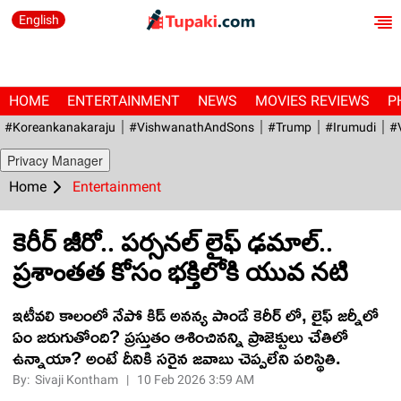
English
HOME
ENTERTAINMENT
NEWS
MOVIES REVIEWS
P
#Koreankanakaraju
#VishwanathAndSons
#Trump
#irumudi
#
Privacy Manager
Home
Entertainment
కెరీర్ జీరో.. ప‌ర్స‌న‌ల్ లైఫ్ ఢ‌మాల్..
ప్ర‌శాంత‌త కోసం భ‌క్తిలోకి యువ న‌టి
ఇటీవ‌లి కాలంలో నేపో కిడ్ అన‌న్య పాండే కెరీర్ లో, లైఫ్ జ‌ర్నీలో
ఏం జ‌రుగుతోంది? ప్ర‌స్తుతం ఆశించిన‌న్ని ప్రాజెక్టులు చేతిలో
ఉన్నాయా? అంటే దీనికి స‌రైన జ‌వాబు చెప్ప‌లేని ప‌రిస్థితి.
By:
Sivaji Kontham
|
10 Feb 2026 3:59 AM