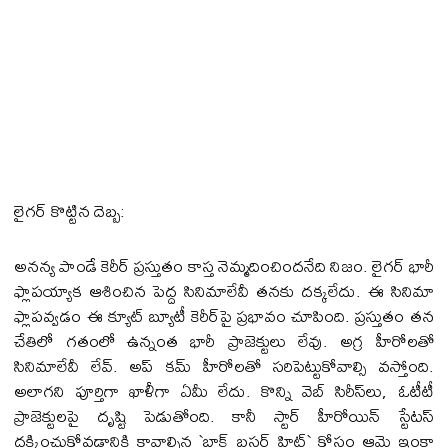
లైగ‌ర్ కొట్టిన దెబ్బ‌:
అనన్య పాండే కెరీర్ ప్రస్తుతం కాస్త నెమ్మదించిందనేది నిజం. లైగర్ భారీ
ఫ్లాప‌య్యాక ఆశించిన పెద్ద సినిమాలేవీ త‌న‌కు ద‌క్క‌లేదు. ఈ సినిమా
ఫ్లాప‌వ్వ‌డం ఈ క్యూట్ బ్యూటీ కెరీర్‌పై ప్రభావం చూపింది. ప్రస్తుతం త‌న‌
చేతిలో గతంలో ఉన్నంత భారీ ప్రాజెక్టులు లేవు. అగ్ర హీరోల‌తో
సినిమాలేవీ లేవ్. అప్ క‌మ్ హీరోల‌తో స‌రిపెట్టుకోవాల్సి వ‌స్తోంది.
అలాగ‌ని పూర్తిగా ఖాళీగా ఏమీ లేదు. కొన్ని వెబ్ సిరీస్‌లు, ఓటీటీ
ప్రాజెక్టులపై దృష్టి పెడుతోంది. కానీ స్టార్ హీరోయిన్ స్టేటస్
దక్కించుకోవడానికి కావాల్సిన `బ్లాక్ బస్టర్ హిట్` కోసం ఆమె ఇంకా