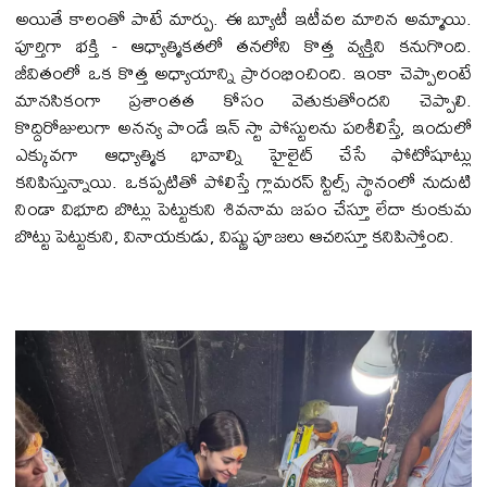
అయితే కాలంతో పాటే మార్పు. ఈ బ్యూటీ ఇటీవ‌ల మారిన అమ్మాయి.
పూర్తిగా భ‌క్తి - ఆధ్యాత్మిక‌త‌లో త‌న‌లోని కొత్త వ్య‌క్తిని క‌నుగొంది.
జీవితంలో ఒక కొత్త అధ్యాయాన్ని ప్రారంభించింది. ఇంకా చెప్పాలంటే
మాన‌సికంగా ప్ర‌శాంత‌త కోసం వెతుకుతోంద‌ని చెప్పాలి.
కొద్దిరోజులుగా అన‌న్య పాండే ఇన్ స్టా పోస్టుల‌ను ప‌రిశీలిస్తే, ఇందులో
ఎక్కువ‌గా ఆధ్యాత్మిక భావాల్ని హైలైట్ చేసే ఫోటోషూట్లు
క‌నిపిస్తున్నాయి. ఒక‌ప్ప‌టితో పోలిస్తే గ్లామ‌ర‌స్ స్టిల్స్ స్థానంలో నుదుటి
నిండా విభూది బొట్లు పెట్టుకుని శివ‌నామ జ‌పం చేస్తూ లేదా కుంకుమ
బొట్టు పెట్టుకుని, వినాయ‌కుడు, విష్ణు పూజ‌లు ఆచ‌రిస్తూ క‌నిపిస్తోంది.