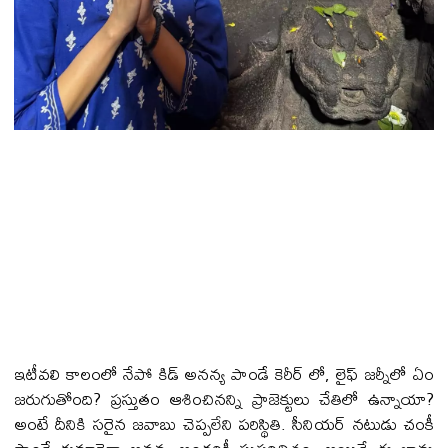
ఇటీవ‌లి కాలంలో నేపో కిడ్ అన‌న్య పాండే కెరీర్ లో, లైఫ్ జ‌ర్నీలో ఏం
జ‌రుగుతోంది? ప్ర‌స్తుతం ఆశించిన‌న్ని ప్రాజెక్టులు చేతిలో ఉన్నాయా?
అంటే దీనికి స‌రైన జ‌వాబు చెప్ప‌లేని ప‌రిస్థితి. సీనియ‌ర్ న‌టుడు చంకీ