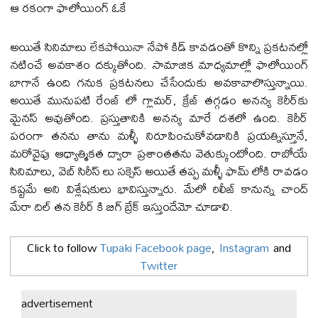
ఆ ర‌కంగా ఫాలోయింగ్ ఓకే
అయితే సినిమాలు లేక‌పోయినా నేపో కిడ్ కావ‌డంతో కొన్ని ప్రక‌ట‌న‌ల్లో
న‌టించే అవ‌కాశం ద‌క్కుతోంది. సామాజిక మాధ్య‌మాల్లో ఫాలోయింగ్
బాగానే ఉంది గ‌నుక ప్ర‌క‌ట‌న‌లు చేసేందుకు అవ‌కావాలొస్తున్నాయి.
అయితే మునుపటి రేంజ్ లో గ్లామర్, క్రేజ్ తగ్గడం అన‌న్య‌ కెరీర్‌కు
మైనస్ అవుతోంది. ప్ర‌స్తుతానికి అన‌న్య మారే ద‌శ‌లో ఉంది. కెరీర్
పరంగా తనను తాను మళ్ళీ నిరూపించుకోవడానికి ప్రయత్నిస్తూనే,
మరోవైపు ఆధ్యాత్మికత ద్వారా ప్రశాంతతను వెతుక్కుంటోంది. రాబోయే
సినిమాలు, వెబ్ సిరీస్ లు సక్సెస్ అయితే తప్ప మళ్ళీ ఫామ్ లోకి రావడం
కష్టమే అని విశ్లేషకులు భావిస్తున్నారు. మేలో రిలీజ్ కానున్న చాంద్
మేరా దిల్ త‌న కెరీర్ కి బిగ్ బ్రేక్ ఇస్తుందేమో చూడాలి.
Click to follow
Tupaki Facebook page
,
Instagram
and
Twitter
advertisement