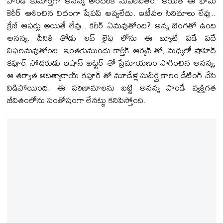
పాండే కుమార్తెగా అన‌న్య అంద‌రికీ సుప‌రిచితం. అయితే ఈ భామ
కెరీర్ ఆశించిన విధంగా షేప‌ప్ అవ్వ‌లేదు. ఇటీవ‌ల సినిమాలు లేవు..
క్రేజీ ఆఫ‌ర్లు అయితే లేవు.. కెరీర్ ఏమ‌వుతోంది? అన్న బెంగ‌తో ఉంది
అన‌న్య‌. దీనికి తోడు ల‌వ్ లైఫ్ లోను ఈ బ్యూటీ ప‌డే పదే
విఫ‌ల‌మ‌వుతోంది. ఇంత‌కుముందు కార్తీక్ ఆర్య‌న్ తో, మ‌ధ్య‌లో షాహిద్
క‌పూర్ సోద‌రుడు ఇషాన్ ఖ‌ట్ట‌ర్ తో ప్రేమాయ‌ణం సాగించిన అన‌న్య‌,
ఆ త‌ర్వాత ఆదిత్యారాయ్ క‌పూర్ తో మూడేళ్ల సుదీర్ఘ కాలం డేటింగ్ చేసి
విడిపోయింది. ఈ ప‌రిణామాల‌ను బ‌ట్టి అన‌న్య పాండే వ్య‌క్తిగ‌త
జీవితంలోను సంతోషంగా లేన‌ట్టు క‌నిపిస్తోంది.